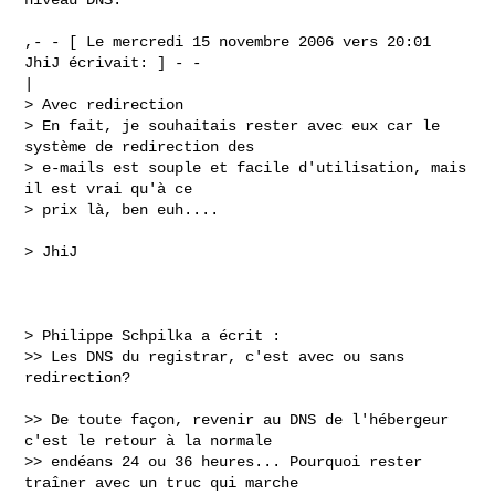
,- - [ Le mercredi 15 novembre 2006 vers 20:01 
JhiJ écrivait: ] - -

|

> Avec redirection

> En fait, je souhaitais rester avec eux car le 
système de redirection des 

> e-mails est souple et facile d'utilisation, mais 
il est vrai qu'à ce 

> prix là, ben euh....

> JhiJ

> Philippe Schpilka a écrit :

>> Les DNS du registrar, c'est avec ou sans 
redirection?

>> De toute façon, revenir au DNS de l'hébergeur 
c'est le retour à la normale 

>> endéans 24 ou 36 heures... Pourquoi rester 
traîner avec un truc qui marche 
