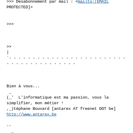
>>> Desabonnement par mail : <
mailto:[EMAIL
PROTECTED]>

>>>     

>>   

|

`- - - - - - - - - - - - - - - - - - - - - - - - - 
- - - - - - - - - - - - - - -

Bien à vous...

 _

(_'  L'informatique est ma passion, vous la 
simplifier, mon métier !

,_)téphane Bouvard [antarex AT freenet DOT be] 
http://www.antarex.be
-- 

  _   
