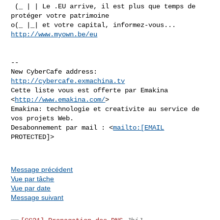
 (_ | | Le .EU arrive, il est plus que temps de 
protéger votre patrimoine

o(_ |_| et votre capital, informez-vous... 
http://www.myown.be/eu
--

New CyberCafe address: 
http://cybercafe.exmachina.tv
Cette liste vous est offerte par Emakina 
<
http://www.emakina.com/
>

Emakina: technologie et creativite au service de 
vos projets Web.

Desabonnement par mail : <
mailto:[EMAIL
PROTECTED]>

Message précédent
Vue par tâche
Vue par date
Message suivant