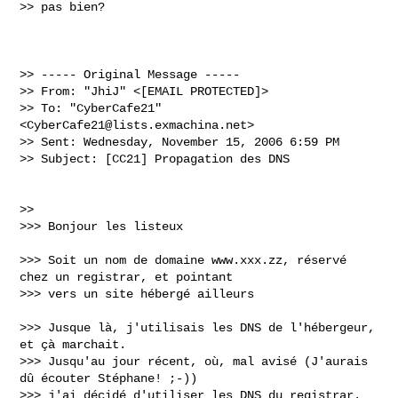
>> pas bien?

>> ----- Original Message ----- 

>> From: "JhiJ" <[EMAIL PROTECTED]>

>> To: "CyberCafe21" 
<
CyberCafe21@lists.exmachina.net
>

>> Sent: Wednesday, November 15, 2006 6:59 PM

>> Subject: [CC21] Propagation des DNS

>>   

>>> Bonjour les listeux

>>> Soit un nom de domaine www.xxx.zz, réservé 
chez un registrar, et pointant 

>>> vers un site hébergé ailleurs

>>> Jusque là, j'utilisais les DNS de l'hébergeur, 
et çà marchait.

>>> Jusqu'au jour récent, où, mal avisé (J'aurais 
dû écouter Stéphane! ;-)) 

>>> j'ai décidé d'utiliser les DNS du registrar.
