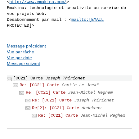
<
http://www.emakina.com/
>

Emakina: technologie et creativite au service de 
vos projets Web.

Desabonnement par mail : <
mailto:[EMAIL
PROTECTED]>

Message précédent
Vue par tâche
Vue par date
Message suivant
[CC21] Carte
Joseph Thirionet
Re: [CC21] Carte
Capt'n Le Jeck*
Re: [CC21] Carte
Jean-Michel Reghem
Re: [CC21] Carte
Joseph Thirionet
Re[2]: [CC21] Carte
dedekens
Re: [CC21] Carte
Jean-Michel Reghem