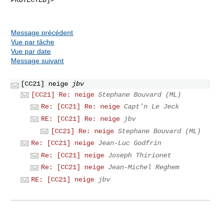
Message précédent
Vue par tâche
Vue par date
Message suivant
[CC21] neige
jbv
[CC21] Re: neige
Stephane Bouvard (ML)
Re: [CC21] Re: neige
Capt'n Le Jeck
RE: [CC21] Re: neige
jbv
[CC21] Re: neige
Stephane Bouvard (ML)
Re: [CC21] neige
Jean-Luc Godfrin
Re: [CC21] neige
Joseph Thirionet
Re: [CC21] neige
Jean-Michel Reghem
RE: [CC21] neige
jbv