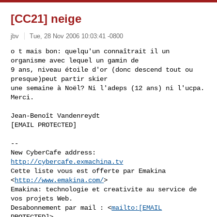
[CC21] neige
jbv
Tue, 28 Nov 2006 10:03:41 -0800
o t mais bon: quelqu'un connaîtrait il un 
organisme avec lequel un gamin de

9 ans, niveau étoile d'or (donc descend tout ou 
presque)peut partir skier

une semaine à Noël? Ni l'adeps (12 ans) ni l'ucpa. 
Merci.
Jean-Benoît Vandenreydt

[EMAIL PROTECTED]

--

New CyberCafe address: 
http://cybercafe.exmachina.tv
Cette liste vous est offerte par Emakina 
<
http://www.emakina.com/
>

Emakina: technologie et creativite au service de 
vos projets Web.

Desabonnement par mail : <
mailto:[EMAIL
PROTECTED]>
