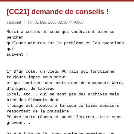
[CC21] demande de conseils !
cablonet
Fri, 01 Dec 2006 02:36:44 -0800
Merci à celles et ceux qui voudraient bien se 
pencher

quelques minutes sur le problème et les questions 
qui

suivent !
1° D'un côté, un vieux PC mais qui fonctionne 
toujours impec sous Win95

et qui contient des centraines de documents Word, 
d'images, de tableau

Excel, etc... qui ne sont pas des archives mais 
bien des éléments dont

l'usage est aléatoire lorsque certains dossiers 
ressortent de la poussière.

PC ave carte réseau et accès Internet, mais sans 
graveur...

2° A ± 5 km de là, dans quelques semaines, un 