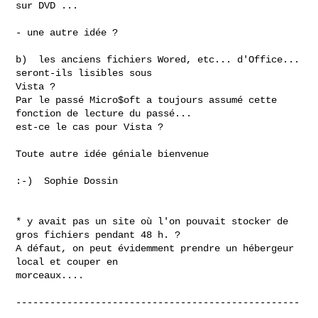
sur DVD ...

- une autre idée ?

b)  les anciens fichiers Wored, etc... d'Office... 
seront-ils lisibles sous

Vista ?

Par le passé Micro$oft a toujours assumé cette 
fonction de lecture du passé...

est-ce le cas pour Vista ?

Toute autre idée géniale bienvenue

:-)  Sophie Dossin

* y avait pas un site où l'on pouvait stocker de 
gros fichiers pendant 48 h. ?

A défaut, on peut évidemment prendre un hébergeur 
local et couper en

morceaux....

--------------------------------------------------
