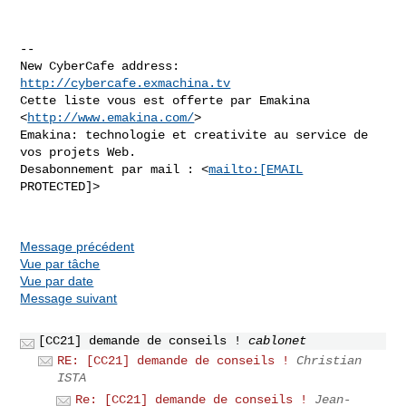
--

New CyberCafe address: 
http://cybercafe.exmachina.tv
Cette liste vous est offerte par Emakina 
<
http://www.emakina.com/
>

Emakina: technologie et creativite au service de 
vos projets Web.

Desabonnement par mail : <
mailto:[EMAIL
PROTECTED]>

Message précédent
Vue par tâche
Vue par date
Message suivant
[CC21] demande de conseils !
cablonet
RE: [CC21] demande de conseils !
Christian
ISTA
Re: [CC21] demande de conseils !
Jean-