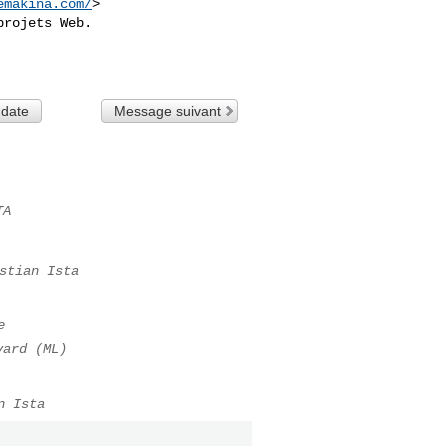
emakina.com/
>

rojets Web.

 date
Message suivant
TA
stian Ista
e
vard (ML)
n Ista