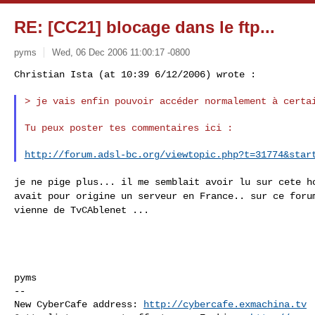
RE: [CC21] blocage dans le ftp...
pyms
Wed, 06 Dec 2006 11:00:17 -0800
> je vais enfin pouvoir accéder normalement à certai
Tu peux poster tes commentaires ici :

http://forum.adsl-bc.org/viewtopic.php?t=31774&star
je ne pige plus... il me semblait avoir lu sur cete 
avait pour origine un serveur en France.. sur ce
foru
vienne de TvCAblenet ...
pyms
--

New CyberCafe address: 
http://cybercafe.exmachina.tv