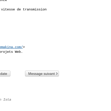
vitesse de transmission 

emakina.com/
>

rojets Web.

 date
Message suivant
n Ista