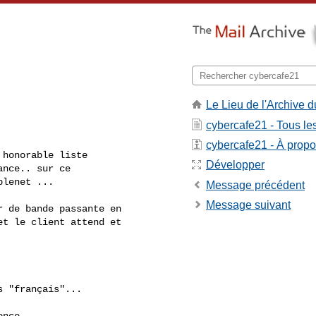
Le Lieu de l'Archive d
cybercafe21 - Tous l
cybercafe21 - À propos
honorable liste 

Développer
nce.. sur ce 

lenet ...

Message précédent
Message suivant
 de bande passante en

t le client attend et

 "français"... 

nce
