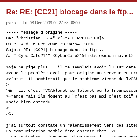
Re: RE: [CC21] blocage dans le ftp...
pyms
Fri, 08 Dec 2006 00:27:58 -0800
----- Message d'origine -----

De: "Christian ISTA" <[EMAIL PROTECTED]>

Date: Wed, 6 Dec 2006 20:04:54 +0100

Sujet: RE: [CC21] blocage dans le ftp...

À: "'CyberCafe21'" <
CyberCafe21@lists.exmachina.net
>
>>je ne pige plus... il me semblait avoir lu sur cete 
>>que le problème avait pour origine un serveur en Fra
>>forum, il semblerait que le problème vienne de TvCAb
>

>En fait c'est TVCAblenet ou Telenet ou le frounisseur
>France mais ils jouent au "C'est pas moi c'est toi" e
>paie bien entendu.

>

>C.

j'ai surtout constaté un ralentissement vers des sites
La communication semble être absente chez TVC : 

- en septembre : lancement d'un webmail... aucune anno