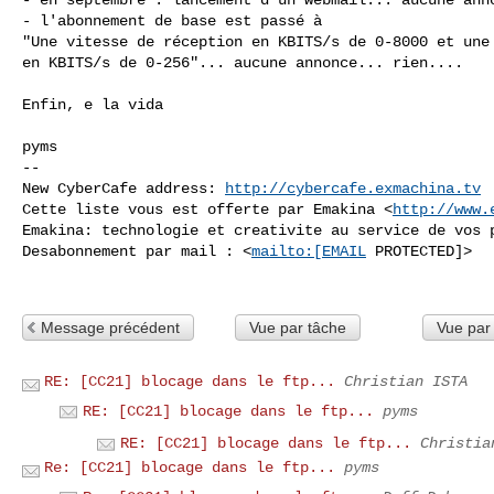
- l'abonnement de base est passé à 

"Une vitesse de réception en KBITS/s de 0-8000 et une 
en KBITS/s de 0-256"... aucune annonce... rien....

Enfin, e la vida

pyms

--

New CyberCafe address: 
http://cybercafe.exmachina.tv
Cette liste vous est offerte par Emakina <
http://www.
Emakina: technologie et creativite au service de vos p
Desabonnement par mail : <
mailto:[EMAIL
 PROTECTED]>

Message précédent
Vue par tâche
Vue par
RE: [CC21] blocage dans le ftp...
Christian ISTA
RE: [CC21] blocage dans le ftp...
pyms
RE: [CC21] blocage dans le ftp...
Christia
Re: [CC21] blocage dans le ftp...
pyms