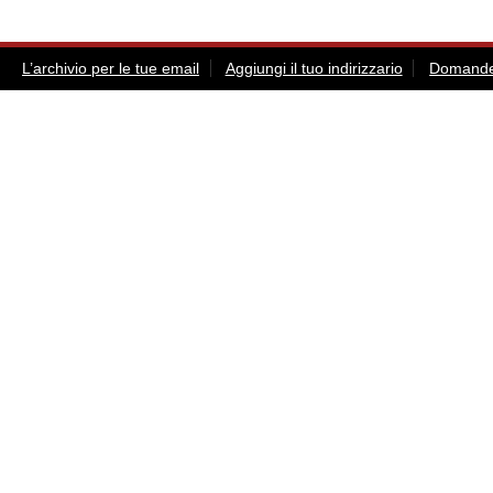
L’archivio per le tue email
Aggiungi il tuo indirizzario
Domande 