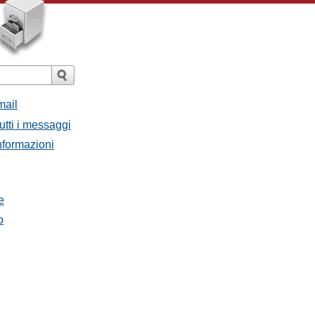
mail
utti i messaggi
Informazioni
e
o