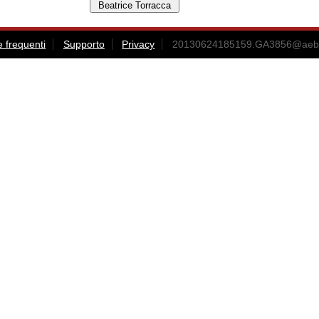
frequenti
Supporto
Privacy
20130624185159.GA3856@aebea.