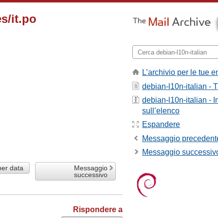
s/it.po
L’archivio per le tue e
debian-l10n-italian - T
debian-l10n-italian - 
sull’elenco
Espandere
Messaggio precedent
Messaggio successiv
per data
Messaggio
successivo
Rispondere a