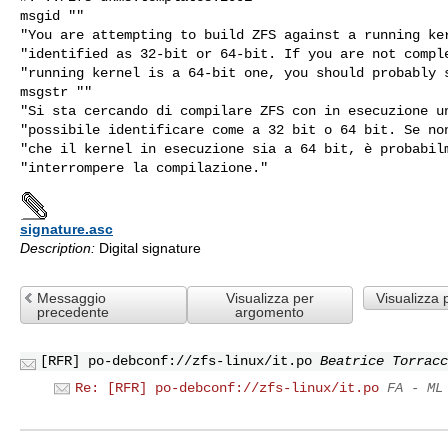
msgid ""

"You are attempting to build ZFS against a running ker
"identified as 32-bit or 64-bit. If you are not comple
"running kernel is a 64-bit one, you should probably s
msgstr ""

"Si sta cercando di compilare ZFS con in esecuzione un
"possibile identificare come a 32 bit o 64 bit. Se non
"che il kernel in esecuzione sia a 64 bit, è probabilm
signature.asc
Description:
Digital signature
Messaggio
Visualizza per
Visualizza 
precedente
argomento
[RFR] po-debconf://zfs-linux/it.po
Beatrice Torracc
Re: [RFR] po-debconf://zfs-linux/it.po
FA - ML