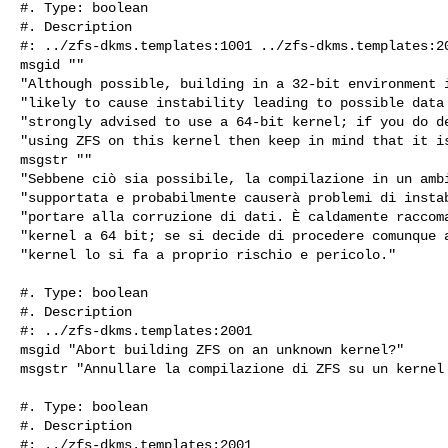
#. Type: boolean

#. Description

#: ../zfs-dkms.templates:1001 ../zfs-dkms.templates:20
msgid ""

"Although possible, building in a 32-bit environment i
"likely to cause instability leading to possible data 
"strongly advised to use a 64-bit kernel; if you do de
"using ZFS on this kernel then keep in mind that it is
msgstr ""

"Sebbene ciò sia possibile, la compilazione in un ambi
"supportata e probabilmente causerà problemi di instab
"portare alla corruzione di dati. È caldamente raccoma
"kernel a 64 bit; se si decide di procedere comunque a
"kernel lo si fa a proprio rischio e pericolo."

#. Type: boolean

#. Description

#: ../zfs-dkms.templates:2001

msgid "Abort building ZFS on an unknown kernel?"

msgstr "Annullare la compilazione di ZFS su un kernel 
#. Type: boolean

#. Description

#: ../zfs-dkms.templates:2001
