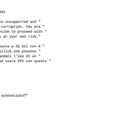
01

s unsupported and "

corruption. You are "

cide to proceed with "

 at your own risk."

ente a 32 bit non è "

ilità che possono "

ndato l'uso di un "

d usare ZFS con questo "

sconosciuto?"
