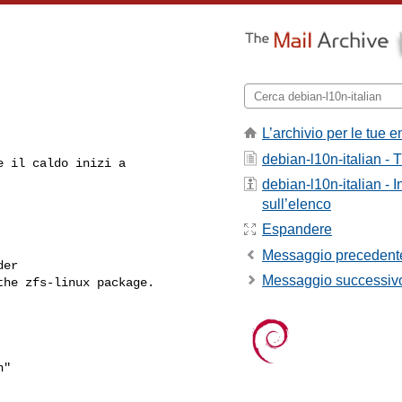
L’archivio per le tue e
debian-l10n-italian - T
 il caldo inizi a

debian-l10n-italian - 
sull’elenco
Espandere
Messaggio precedent
er

Messaggio successiv
he zfs-linux package.

"
