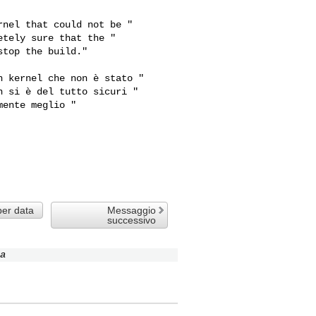
nel that could not be "

tely sure that the "

top the build."

 kernel che non è stato "

 si è del tutto sicuri "

ente meglio "

per data
Messaggio
successivo
a