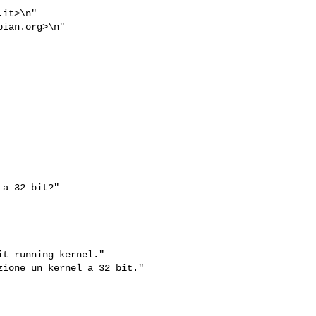
.it
>\n"

bian.org
>\n"

a 32 bit?"

t running kernel."

ione un kernel a 32 bit."
