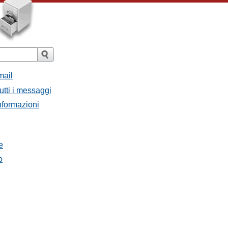
mail
utti i messaggi
Informazioni
e
o