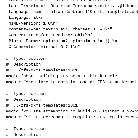
"Last-Translator: Beatrice Torracca <
beatri...@libero
"Language-Team: Italian <
debian-l10n-italian@lists.de
"Language: it\n"

"MIME-Version: 1.0\n"

"Content-Type: text/plain; charset=UTF-8\n"

"Content-Transfer-Encoding: 8bit\n"

"Plural-Forms: nplurals=2; plural=(n != 1);\n"

"X-Generator: Virtaal 0.7.1\n"

#. Type: boolean

#. Description

#: ../zfs-dkms.templates:1001

msgid "Abort building ZFS on a 32-bit kernel?"

msgstr "Annullare la compilazione di ZFS su un kernel 
#. Type: boolean

#. Description

#: ../zfs-dkms.templates:1001

msgid "You are attempting to build ZFS against a 32-bi
msgstr "Si sta cercando di compilare ZFS con in esecuz
#. Type: boolean

#. Description
