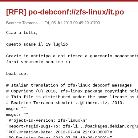
[RFR] po-debconf://zfs-linux/it.po
Beatrice Torracca
Fri, 05 Jul 2013 09:49:29 -0700
Ciao a tutti,

questo scade il 19 luglio. 
Grazie in anticipo a chi riesce a guardarlo nonostante
farsi veramente sentire :)

beatrice.

# Italian translation of zfs-linux debconf messages

# Copyright (C) 2013, zfs-linux package copyright hold
# This file is distributed under the same license as t
# Beatrice Torracca <
beatri...@libero.it
>, 2013.

msgid ""

msgstr ""

"Project-Id-Version: zfs-linux\n"

"Report-Msgid-Bugs-To: 
zfs-li...@packages.debian.org
\n
"POT-Creation-Date: 2013-07-04 22:09+0800\n"

"PO-Revision-Date: 2013-07-05 18:38+0200\n"
