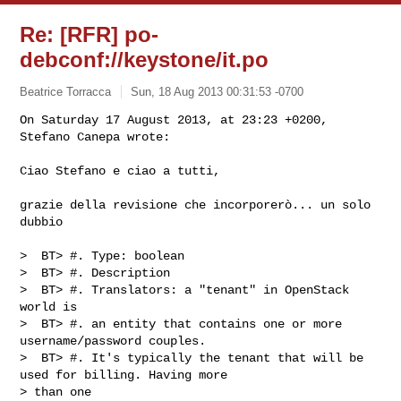
Re: [RFR] po-
debconf://keystone/it.po
Beatrice Torracca
Sun, 18 Aug 2013 00:31:53 -0700
On Saturday 17 August 2013, at 23:23 +0200, 
Stefano Canepa wrote:

Ciao Stefano e ciao a tutti,
grazie della revisione che incorporerò... un solo 
dubbio

>  BT> #. Type: boolean

>  BT> #. Description

>  BT> #. Translators: a "tenant" in OpenStack 
world is

>  BT> #. an entity that contains one or more 
username/password couples.

>  BT> #. It's typically the tenant that will be 
used for billing. Having more 

> than one
