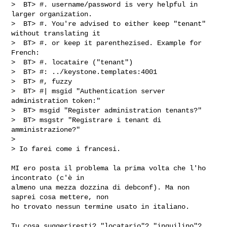
>  BT> #. username/password is very helpful in 
larger organization.

>  BT> #. You're advised to either keep "tenant" 
without translating it

>  BT> #. or keep it parenthezised. Example for 
French:

>  BT> #. locataire ("tenant")

>  BT> #: ../keystone.templates:4001

>  BT> #, fuzzy

>  BT> #| msgid "Authentication server 
administration token:"

>  BT> msgid "Register administration tenants?"

>  BT> msgstr "Registrare i tenant di 
amministrazione?"

> 

> Io farei come i francesi. 

MI ero posta il problema la prima volta che l'ho 
incontrato (c'è in

almeno una mezza dozzina di debconf). Ma non 
saprei cosa mettere, non

ho trovato nessun termine usato in italiano.

Tu cosa suggeriresti? "locatario"? "inquilino"? 
