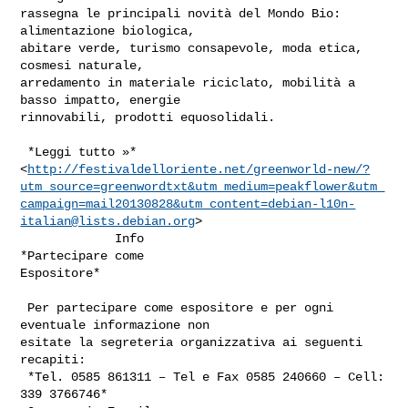
rassegna le principali novità del Mondo Bio: 
alimentazione biologica,

abitare verde, turismo consapevole, moda etica, 
cosmesi naturale,

arredamento in materiale riciclato, mobilità a 
basso impatto, energie

rinnovabili, prodotti equosolidali.

 *Leggi tutto »*

<
http://festivaldelloriente.net/greenworld-new/?
utm_source=greenwordtxt&utm_medium=peakflower&utm_
campaign=mail20130828&
utm_content=debian-l10n-
italian@lists.debian.org
>

             Info                                 
*Partecipare come

Espositore*

 Per partecipare come espositore e per ogni 
eventuale informazione non

esitate la segreteria organizzativa ai seguenti 
recapiti:

 *Tel. 0585 861311 – Tel e Fax 0585 240660 – Cell: 
339 3766746*
