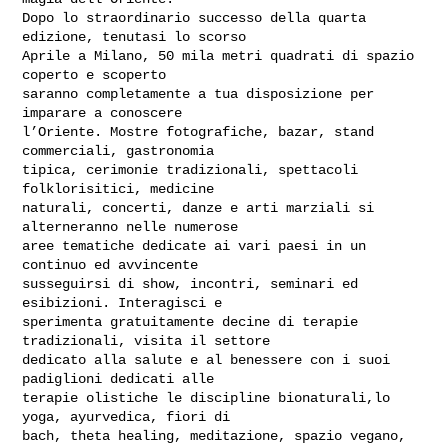
Dopo lo straordinario successo della quarta 
edizione, tenutasi lo scorso

Aprile a Milano, 50 mila metri quadrati di spazio 
coperto e scoperto

saranno completamente a tua disposizione per 
imparare a conoscere

l’Oriente. Mostre fotografiche, bazar, stand 
commerciali, gastronomia

tipica, cerimonie tradizionali, spettacoli 
folklorisitici, medicine

naturali, concerti, danze e arti marziali si 
alterneranno nelle numerose

aree tematiche dedicate ai vari paesi in un 
continuo ed avvincente

susseguirsi di show, incontri, seminari ed 
esibizioni. Interagisci e

sperimenta gratuitamente decine di terapie 
tradizionali, visita il settore

dedicato alla salute e al benessere con i suoi 
padiglioni dedicati alle

terapie olistiche le discipline bionaturali,lo 
yoga, ayurvedica, fiori di

bach, theta healing, meditazione, spazio vegano, 