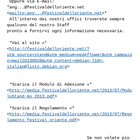
 Oppure via E-mail: 
*
ang...@festivaldelloriente.net
<
mailto:
ang...@festivaldelloriente.net
>*

 All’interno dei nostri uffici troverete sempre 
qualcuno del nostro Staff

pronto a fornirvi ogni informazione necessaria.

 *Vai al sito »*

<
http://festivaldelloriente.net/?
utm_source=stand&utm_medium=peakflower&utm_campaig
n=mail20130828&
utm_content=debian-l10n-
italian@lists.debian.org
>

 *Scarica il Modulo di Adesione »*

<
http://media.festivaldelloriente.net/2013/07/Modu
loStand_ms_2013.pdf
>

 *Scarica il Regolamento »*

<
http://media.festivaldelloriente.net/2013/07/Rego
lamento_festival_oriente.pdf
>

                                Se non volete più 