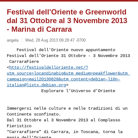
Festival dell'Oriente e Greenworld
dal 31 Ottobre al 3 Novembre 2013
- Marina di Carrara
angela
Wed, 28 Aug 2013 09:28:47 -0700
    Festival dell'Oriente nuovo appuntamento

Festival dell'Oriente 31 Ottobre - 3 Novembre 2013

 CarraraFiere

<
http://festivaldelloriente.net/?
utm_source=locandinabig&utm_medium=peakflower&utm_
campaign=mail20130828&
utm_content=debian-l10n-
italian@lists.debian.org
>

              Esplorare l’Universo d’Oriente
Immergersi nelle culture e nelle tradizioni di un 
Continente sconfinato.

Dal 31 Ottobre al 3 Novembre 2013 al Complesso 
Fieristico

“Carrarafiere” di Carrara, in Toscana, torna la 
magia dell’Oriente.
