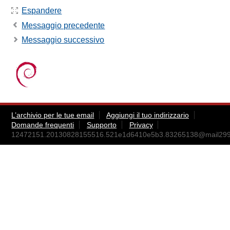
Espandere
Messaggio precedente
Messaggio successivo
L’archivio per le tue email
Aggiungi il tuo indirizzario
Domande frequenti
Supporto
Privacy
12472151.20130828155516.521e1d6410e5b3.83265138@mail299.