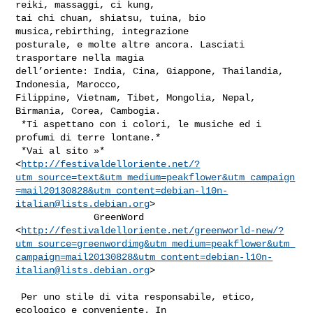
reiki, massaggi, ci kung,

tai chi chuan, shiatsu, tuina, bio 
musica,rebirthing, integrazione

posturale, e molte altre ancora. Lasciati 
trasportare nella magia

dell’oriente: India, Cina, Giappone, Thailandia, 
Indonesia, Marocco,

Filippine, Vietnam, Tibet, Mongolia, Nepal, 
Birmania, Corea, Cambogia.

 *Ti aspettano con i colori, le musiche ed i 
profumi di terre lontane.*

 *Vai al sito »*

<
http://festivaldelloriente.net/?
utm_source=text&utm_medium=peakflower&utm_campaign
=mail20130828&
utm_content=debian-l10n-
italian@lists.debian.org
>

              GreenWord

<
http://festivaldelloriente.net/greenworld-new/?
utm_source=greenwordimg&utm_medium=peakflower&utm_
campaign=mail20130828&
utm_content=debian-l10n-
italian@lists.debian.org
>

 Per uno stile di vita responsabile, etico, 
ecologico e conveniente. In
