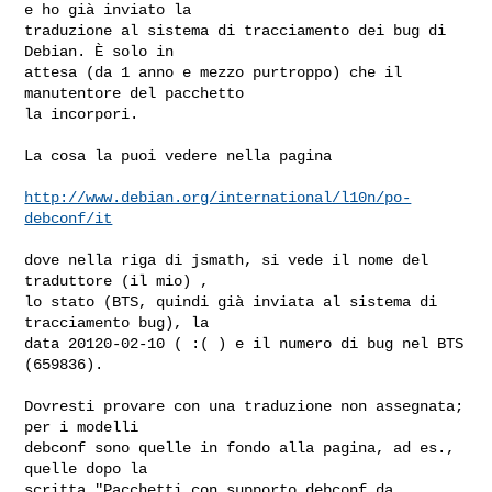
e ho già inviato la

traduzione al sistema di tracciamento dei bug di 
Debian. È solo in

attesa (da 1 anno e mezzo purtroppo) che il 
manutentore del pacchetto

la incorpori.

La cosa la puoi vedere nella pagina 

http://www.debian.org/international/l10n/po-
debconf/it
dove nella riga di jsmath, si vede il nome del 
traduttore (il mio) ,

lo stato (BTS, quindi già inviata al sistema di 
tracciamento bug), la

data 20120-02-10 ( :( ) e il numero di bug nel BTS 
(659836).

Dovresti provare con una traduzione non assegnata; 
per i modelli

debconf sono quelle in fondo alla pagina, ad es., 
quelle dopo la

scritta "Pacchetti con supporto debconf da 