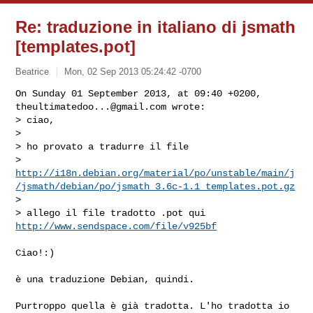
Re: traduzione in italiano di jsmath
[templates.pot]
Beatrice
Mon, 02 Sep 2013 05:24:42 -0700
On Sunday 01 September 2013, at 09:40 +0200, 
theultimatedoo...@gmail.com
 wrote:

> ciao,

> 

> ho provato a tradurre il file

> 
http://i18n.debian.org/material/po/unstable/main/j
/jsmath/debian/po/jsmath_3.6c-1.1_templates.pot.gz
> 

> allego il file tradotto .pot qui 
http://www.sendspace.com/file/v925bf
Ciao!:)

è una traduzione Debian, quindi.

Purtroppo quella è già tradotta. L'ho tradotta io 