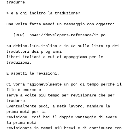
tradurre.

> e a chi inoltro la traduzione?

una volta fatta mandi un messaggio con oggetto:

   [RFR]  po4a://developers-reference/it.po

su debian-l10n-italian e in Cc sulla lista tp dei 
traduttori dei programmi 

liberi italiani a cui ci appoggiamo per le 
traduzioni.

E aspetti le revisioni. 

Ci vorrà ragionevolmente un po' di tempo perché il 
file è enorme e

serve a volte più tempo per revisionare che per 
tradurre.

Eventualmente puoi, a metà lavoro, mandare la 
prima metà per la

revisione, così hai il doppio vantaggio di avere 
la prima metà

revisionata in tempi più brevi e di continuare con 