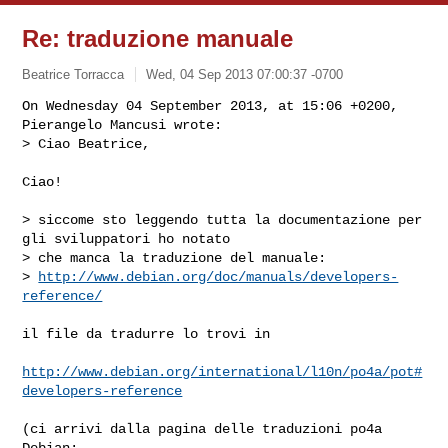
Re: traduzione manuale
Beatrice Torracca
Wed, 04 Sep 2013 07:00:37 -0700
On Wednesday 04 September 2013, at 15:06 +0200, 
Pierangelo Mancusi wrote:

> Ciao Beatrice,
Ciao!

> siccome sto leggendo tutta la documentazione per 
gli sviluppatori ho notato

> che manca la traduzione del manuale:

> 
http://www.debian.org/doc/manuals/developers-
reference/
il file da tradurre lo trovi in

http://www.debian.org/international/l10n/po4a/pot#
developers-reference
(ci arrivi dalla pagina delle traduzioni po4a 