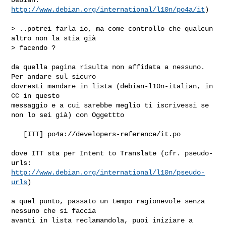
http://www.debian.org/international/l10n/po4a/it
)

> ..potrei farla io, ma come controllo che qualcun 
altro non la stia già

> facendo ?

da quella pagina risulta non affidata a nessuno. 
Per andare sul sicuro

dovresti mandare in lista (debian-l10n-italian, in 
CC in questo

messaggio e a cui sarebbe meglio ti iscrivessi se 
non lo sei già) con Oggettto

   [ITT] po4a://developers-reference/it.po

dove ITT sta per Intent to Translate (cfr. pseudo-
http://www.debian.org/international/l10n/pseudo-
urls
)

a quel punto, passato un tempo ragionevole senza 
nessuno che si faccia

avanti in lista reclamandola, puoi iniziare a 