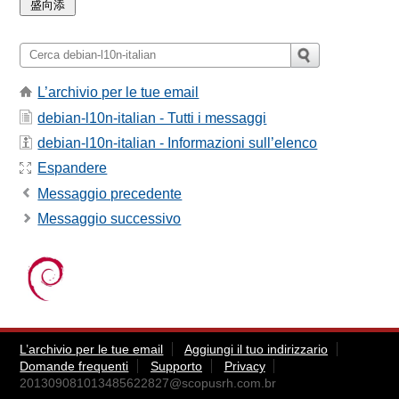
L’archivio per le tue email
debian-l10n-italian - Tutti i messaggi
debian-l10n-italian - Informazioni sull’elenco
Espandere
Messaggio precedente
Messaggio successivo
L’archivio per le tue email
Aggiungi il tuo indirizzario
Domande frequenti
Supporto
Privacy
201309081013485622827@scopusrh.com.br