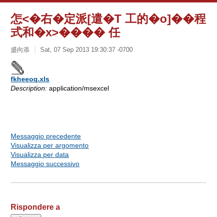
怎<�右�定派[遣�T 工的�o]��程
式和�x>���� 任
盛向添
Sat, 07 Sep 2013 19:30:37 -0700
fkheeoq.xls
Description:
application/msexcel
Messaggio precedente
Visualizza per argomento
Visualizza per data
Messaggio successivo
Rispondere a