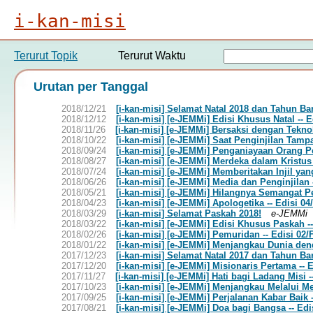
i-kan-misi
Terurut Topik
Terurut Waktu
Urutan per Tanggal
2018/12/21
[i-kan-misi] Selamat Natal 2018 dan Tahun Ba
2018/12/12
[i-kan-misi] [e-JEMMi] Edisi Khusus Natal --
2018/11/26
[i-kan-misi] [e-JEMMi] Bersaksi dengan Tekno
2018/10/22
[i-kan-misi] [e-JEMMi] Saat Penginjilan Tampa
2018/09/24
[i-kan-misi] [e-JEMMi] Penganiayaan Orang P
2018/08/27
[i-kan-misi] [e-JEMMi] Merdeka dalam Kristus
2018/07/24
[i-kan-misi] [e-JEMMi] Memberitakan Injil yang
2018/06/26
[i-kan-misi] [e-JEMMi] Media dan Penginjilan 
2018/05/21
[i-kan-misi] [e-JEMMi] Hilangnya Semangat Pe
2018/04/23
[i-kan-misi] [e-JEMMi] Apologetika -- Edisi 04
2018/03/29
[i-kan-misi] Selamat Paskah 2018!
e-JEMMi
2018/03/22
[i-kan-misi] [e-JEMMi] Edisi Khusus Paskah --
2018/02/26
[i-kan-misi] [e-JEMMi] Pemuridan -- Edisi 02/
2018/01/22
[i-kan-misi] [e-JEMMi] Menjangkau Dunia den
2017/12/23
[i-kan-misi] Selamat Natal 2017 dan Tahun Ba
2017/12/20
[i-kan-misi] [e-JEMMi] Misionaris Pertama --
2017/11/27
[i-kan-misi] [e-JEMMi] Hati bagi Ladang Misi 
2017/10/23
[i-kan-misi] [e-JEMMi] Menjangkau Melalui Me
2017/09/25
[i-kan-misi] [e-JEMMi] Perjalanan Kabar Baik 
2017/08/21
[i-kan-misi] [e-JEMMi] Doa bagi Bangsa -- Ed