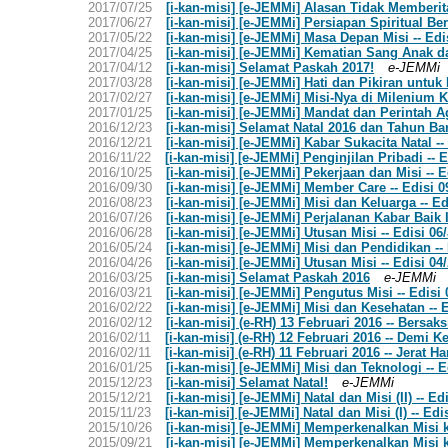
2017/07/25
[i-kan-misi] [e-JEMMi] Alasan Tidak Memberitak
2017/06/27
[i-kan-misi] [e-JEMMi] Persiapan Spiritual Ber
2017/05/22
[i-kan-misi] [e-JEMMi] Masa Depan Misi -- Edi
2017/04/25
[i-kan-misi] [e-JEMMi] Kematian Sang Anak dan
2017/04/12
[i-kan-misi] Selamat Paskah 2017!
e-JEMMi
2017/03/28
[i-kan-misi] [e-JEMMi] Hati dan Pikiran untuk 
2017/02/27
[i-kan-misi] [e-JEMMi] Misi-Nya di Milenium K
2017/01/25
[i-kan-misi] [e-JEMMi] Mandat dan Perintah A
2016/12/23
[i-kan-misi] Selamat Natal 2016 dan Tahun Ba
2016/12/21
[i-kan-misi] [e-JEMMi] Kabar Sukacita Natal -
2016/11/22
[i-kan-misi] [e-JEMMi] Penginjilan Pribadi --
2016/10/25
[i-kan-misi] [e-JEMMi] Pekerjaan dan Misi -- 
2016/09/30
[i-kan-misi] [e-JEMMi] Member Care -- Edisi 
2016/08/23
[i-kan-misi] [e-JEMMi] Misi dan Keluarga -- E
2016/07/26
[i-kan-misi] [e-JEMMi] Perjalanan Kabar Baik II
2016/06/28
[i-kan-misi] [e-JEMMi] Utusan Misi -- Edisi 06
2016/05/24
[i-kan-misi] [e-JEMMi] Misi dan Pendidikan --
2016/04/26
[i-kan-misi] [e-JEMMi] Utusan Misi -- Edisi 04
2016/03/25
[i-kan-misi] Selamat Paskah 2016
e-JEMMi
2016/03/21
[i-kan-misi] [e-JEMMi] Pengutus Misi -- Edisi
2016/02/22
[i-kan-misi] [e-JEMMi] Misi dan Kesehatan -- 
2016/02/12
[i-kan-misi] (e-RH) 13 Februari 2016 -- Bersaks
2016/02/11
[i-kan-misi] (e-RH) 12 Februari 2016 -- Demi K
2016/02/11
[i-kan-misi] (e-RH) 11 Februari 2016 -- Jerat Ha
2016/01/25
[i-kan-misi] [e-JEMMi] Misi dan Teknologi -- E
2015/12/23
[i-kan-misi] Selamat Natal!
e-JEMMi
2015/12/21
[i-kan-misi] [e-JEMMi] Natal dan Misi (II) -- 
2015/11/23
[i-kan-misi] [e-JEMMi] Natal dan Misi (I) -- E
2015/10/26
[i-kan-misi] [e-JEMMi] Memperkenalkan Misi k
2015/09/21
[i-kan-misi] [e-JEMMi] Memperkenalkan Misi 