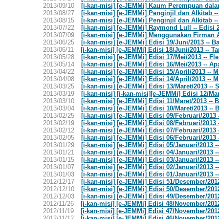
2013/09/10
[i-kan-misi] [e-JEMMi] Kaum Perempuan dala
2013/08/27
[i-kan-misi] [e-JEMMi] Penginjil dan Alkitab -
2013/08/15
[i-kan-misi] [e-JEMMi] Penginjil dan Alkitab -
2013/07/22
[i-kan-misi] [e-JEMMi] Raymond Lull -- Edisi 
2013/07/09
[i-kan-misi] [e-JEMMi] Menggunakan Firman A
2013/06/25
[i-kan-misi] [e-JEMMi] Edisi 19/Juni/2013 --
2013/06/11
[i-kan-misi] [e-JEMMi] Edisi 18/Juni/2013 -- T
2013/05/28
[i-kan-misi] [e-JEMMi] Edisi 17/Mei/2013 -- F
2013/05/14
[i-kan-misi] [e-JEMMi] Edisi 16/Mei/2013 -- 
2013/04/22
[i-kan-misi] [e-JEMMi] Edisi 15/April/2013 -- M
2013/04/08
[i-kan-misi] [e-JEMMi] Edisi 14/April/2013 -- M
2013/03/25
[i-kan-misi] [e-JEMMi] Edisi 13/Maret/2013 --
2013/03/19
[i-kan-misi] [i-kan-misi][e-JEMMi] Edisi 12/M
2013/03/10
[i-kan-misi] [e-JEMMi] Edisi 11/Maret/2013 --
2013/03/04
[i-kan-misi] [e-JEMMi] Edisi 10/Maret/2013 --
2013/02/25
[i-kan-misi] [e-JEMMi] Edisi 09/Februari/2013
2013/02/19
[i-kan-misi] [e-JEMMi] Edisi 08/Februari/2013
2013/02/12
[i-kan-misi] [e-JEMMi] Edisi 07/Februari/2013 
2013/02/05
[i-kan-misi] [e-JEMMi] Edisi 06/Februari/2013 
2013/01/29
[i-kan-misi] [e-JEMMi] Edisi 05/Januari/2013
2013/01/21
[i-kan-misi] [e-JEMMi] Edisi 04/Januari/2013 
2013/01/15
[i-kan-misi] [e-JEMMi] Edisi 03/Januari/2013 -
2013/01/07
[i-kan-misi] [e-JEMMi] Edisi 02/Januari/2013 -
2013/01/03
[i-kan-misi] [e-JEMMi] Edisi 01/Januari/2013 -
2012/12/17
[i-kan-misi] [e-JEMMi] Edisi 51/Desember/2012
2012/12/10
[i-kan-misi] [e-JEMMi] Edisi 50/Desember/2012 
2012/12/03
[i-kan-misi] [e-JEMMi] Edisi 49/Desember/2012 
2012/11/26
[i-kan-misi] [e-JEMMi] Edisi 48/November/201
2012/11/19
[i-kan-misi] [e-JEMMi] Edisi 47/November/201
2012/11/12
[i-kan-misi] [e-JEMMi] Edisi 46/November/2012