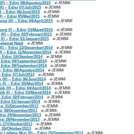
(II) -- Edisi 08/Agustus/2015
e-JEMMi
I) -- Edisi 07/Juli/2015
e-JEMMi
 -- Edisi 06/Juni/2015
e-JEMMi
) -- Edisi 05/Mei/2015
e-JEMMi
g (II) -- Edisi 04/April/2015
e-JEMMi
ng (I) -- Edisi 03/Maret/2015
e-JEMMi
II) -- Edisi 02/Februari/2015
e-JEMMi
(I) -- Edisi 01/Januari/2015
e-JEMMi
elamat Natal
e-JEMMi
II) -- Edisi 12/Desember/2014
e-JEMMi
I) -- Edisi 11/November/2014
e-JEMMi
-- Edisi 10/Oktober/2014
e-JEMMi
-- Edisi 09/September/2014
e-JEMMi
-- Edisi 09/September/2014
e-JEMMi
 -- Edisi 08/Agustus/2014
e-JEMMi
- Edisi 07/Juli/2014
e-JEMMi
(II) -- Edisi 06/Juni/2014
e-JEMMi
(I) -- Edisi 05/Mei/2014
e-JEMMi
k (II) -- Edisi 04/April/2014
e-JEMMi
k (I) -- Edisi 03/Maret/2014
e-JEMMi
- Edisi 02/Februari/2014
e-JEMMi
 Edisi 01/Januari/2014
e-JEMMi
Edisi 31/Desember/2013
e-JEMMi
disi 30/Desember/2013
e-JEMMi
 Edisi 29/November/2013
e-JEMMi
Edisi 28/November/2013
e-JEMMi
si 27/Oktober/2013
e-JEMMi
si 26/Oktober/2013
e-JEMMi
 Ladang Misi (II) -- Edisi 25/September/2013
e-JEMMi