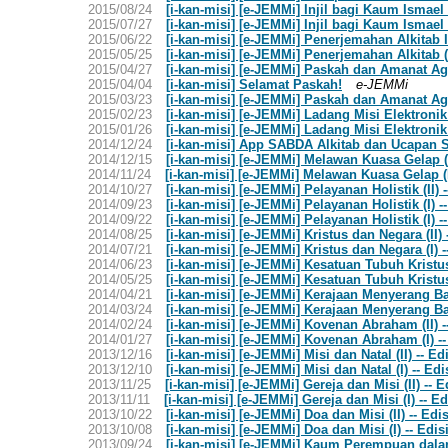
2015/08/24
[i-kan-misi] [e-JEMMi] Injil bagi Kaum Ismael 
2015/07/27
[i-kan-misi] [e-JEMMi] Injil bagi Kaum Ismael (
2015/06/22
[i-kan-misi] [e-JEMMi] Penerjemahan Alkitab II
2015/05/25
[i-kan-misi] [e-JEMMi] Penerjemahan Alkitab (I
2015/04/27
[i-kan-misi] [e-JEMMi] Paskah dan Amanat Agun
2015/04/04
[i-kan-misi] Selamat Paskah!
e-JEMMi
2015/03/23
[i-kan-misi] [e-JEMMi] Paskah dan Amanat Agu
2015/02/23
[i-kan-misi] [e-JEMMi] Ladang Misi Elektronik (
2015/01/26
[i-kan-misi] [e-JEMMi] Ladang Misi Elektronik 
2014/12/24
[i-kan-misi] App SABDA Alkitab dan Ucapan S
2014/12/15
[i-kan-misi] [e-JEMMi] Melawan Kuasa Gelap (
2014/11/24
[i-kan-misi] [e-JEMMi] Melawan Kuasa Gelap (
2014/10/27
[i-kan-misi] [e-JEMMi] Pelayanan Holistik (II) 
2014/09/23
[i-kan-misi] [e-JEMMi] Pelayanan Holistik (I) 
2014/09/22
[i-kan-misi] [e-JEMMi] Pelayanan Holistik (I) 
2014/08/25
[i-kan-misi] [e-JEMMi] Kristus dan Negara (II)
2014/07/21
[i-kan-misi] [e-JEMMi] Kristus dan Negara (I) -
2014/06/23
[i-kan-misi] [e-JEMMi] Kesatuan Tubuh Kristus 
2014/05/25
[i-kan-misi] [e-JEMMi] Kesatuan Tubuh Kristus 
2014/04/21
[i-kan-misi] [e-JEMMi] Kerajaan Menyerang Bali
2014/03/24
[i-kan-misi] [e-JEMMi] Kerajaan Menyerang Bali
2014/02/24
[i-kan-misi] [e-JEMMi] Kovenan Abraham (II) -
2014/01/27
[i-kan-misi] [e-JEMMi] Kovenan Abraham (I) --
2013/12/16
[i-kan-misi] [e-JEMMi] Misi dan Natal (II) -- 
2013/12/10
[i-kan-misi] [e-JEMMi] Misi dan Natal (I) -- E
2013/11/25
[i-kan-misi] [e-JEMMi] Gereja dan Misi (II) --
2013/11/11
[i-kan-misi] [e-JEMMi] Gereja dan Misi (I) -- 
2013/10/22
[i-kan-misi] [e-JEMMi] Doa dan Misi (II) -- Edi
2013/10/08
[i-kan-misi] [e-JEMMi] Doa dan Misi (I) -- Edi
2013/09/24
[i-kan-misi] [e-JEMMi] Kaum Perempuan dalam