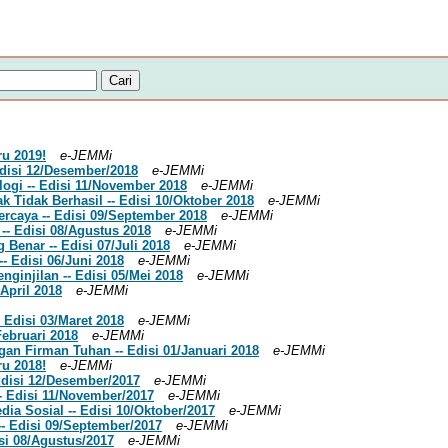
ru 2019!
e-JEMMi
 Edisi 12/Desember/2018
e-JEMMi
logi -- Edisi 11/November 2018
e-JEMMi
k Tidak Berhasil -- Edisi 10/Oktober 2018
e-JEMMi
ercaya -- Edisi 09/September 2018
e-JEMMi
 -- Edisi 08/Agustus 2018
e-JEMMi
 Benar -- Edisi 07/Juli 2018
e-JEMMi
-- Edisi 06/Juni 2018
e-JEMMi
nginjilan -- Edisi 05/Mei 2018
e-JEMMi
/April 2018
e-JEMMi
 Edisi 03/Maret 2018
e-JEMMi
Februari 2018
e-JEMMi
gan Firman Tuhan -- Edisi 01/Januari 2018
e-JEMMi
ru 2018!
e-JEMMi
 Edisi 12/Desember/2017
e-JEMMi
-- Edisi 11/November/2017
e-JEMMi
dia Sosial -- Edisi 10/Oktober/2017
e-JEMMi
-- Edisi 09/September/2017
e-JEMMi
isi 08/Agustus/2017
e-JEMMi