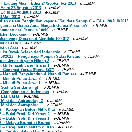
m Ladang Misi -- Edisi 24/September/2013
e-JEMMi
- Edisi 23/Agustus/2013
e-JEMMi
- Edisi 22/Agustus/2013
e-JEMMi
21/Juli/2013
e-JEMMi
llah dalam Penginjilan kepada "Saudara Sepupu" -- Edisi 20/Juli/2013
 Bagaimana Gereja Anda Menjadi Gereja Misioner?
e-JEMMi
antangan dari Jendela 10/40
e-JEMMi
letcher Brockman
e-JEMMi
Apakah yang Dimaksud "Jendela 10/40"?
e-JEMMi
isi di Asia 2
e-JEMMi
isi di Asia
e-JEMMi
 Suku Dayak Selako dari Indonesia
e-JEMMi
aret/2013 -- Penganiaya Menjadi Saksi Kristus
e-JEMMi
 Bukti Jenazah yang Hilang 2
e-JEMMi
 Bukti Jenazah yang Hilang 1
e-JEMMi
 -- Generasi Yosua (Roma 8:37)
e-JEMMi
 -- Menjadi Penyelundup Alkitab di Penjara
e-JEMMi
-- Misi di Pulau Jawa 2
e-JEMMi
-- Misi di Pulau Jawa 1
e-JEMMi
 -- Sadhu Sundar Singh
e-JEMMi
-- Campalagian di Indonesia
e-JEMMi
- Las Casas
e-JEMMi
- Misi dan Antropologi 2
e-JEMMi
- Misi dan Antropologi 1
e-JEMMi
 -- Kebajikan Bukan Milik Kita
e-JEMMi
-- Bukti Profil Diri Yesus 2
e-JEMMi
-- Bukti Profil Diri Yesus 1
e-JEMMi
2 -- Melayu Brunei di Brunei
e-JEMMi
2 -- Penglihatan Malam di Iran
e-JEMMi
 -- Terlibat dalam Misi 2
e-JEMMi