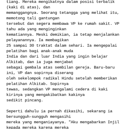
tiang. Mereka mengikatnya dalam posisi terbalik 
(kaki di atas), dan 

memanggangnya. Seorang tetangga yang melihat itu, 
memotong tali gantungan 

tersebut dan segera membawa VP ke rumah sakit. VP 
tahu ada yang menginginkan 

kematiannya. Meski demikian, ia tetap menjalankan 
pelayanannya. Ia membagikan 

25 sampai 30 traktat dalam sehari. Ia mengepalai 
pelatihan bagi anak-anak muda 

India dan dari luar India yang ingin belajar 
Alkitab, dan ia juga menjabat 

sebagai gembala atas sembilan gereja. Baru-baru 
ini, VP dan sopirnya diserang 

oleh sekelompok radikal Hindu setelah memberikan 
pelatihan Alkitab. Sopirnya 

tewas, sedangkan VP mengalami cedera di kaki 
kirinya yang mengakibatkan kakinya 

sedikit pincang.

Seperti dahulu ia pernah dikasihi, sekarang ia 
bersungguh-sungguh mengasihi 

mereka yang menganiayanya. "Aku mengabarkan Injil 
kepada mereka karena mereka 
