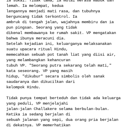
ia sukai. Tidak lama, ia mulai merasa mabuk dan 
lemah. Ia melompat, kedua 

lengannya menjadi mati rasa, dan tubuhnya 
berguncang tidak terkontrol. Ia 

ambruk di tengah jalan, wajahnya membiru dan ia 
pun pingsan. Seorang yang tidak 

dikenal membawanya ke rumah sakit. VP mengatakan 
bahwa ibunya meracuni dia. 

Setelah kejadian ini, keluarganya melaksanakan 
suatu upacara ritual Hindu, 

memecahkan sebuah pot tanah liat yang diisi air, 
yang melambangkan kehancuran 

tubuh VP. "Seorang putra sekarang telah mati," 
kata seseorang. VP yang masih 

hidup, "dikubur" secara simbolis oleh sanak 
saudaranya dan dikucilkan dari 

kelompok Hindu.

Tidak punya tempat berteduh dan tidak ada keluarga 
yang peduli, VP menjelajahi 

jalan-jalan Challakere selama berbulan-bulan. 
Ketika ia sedang berjalan di 

sebuah jalanan yang sepi, dua orang pria berjalan 
di dekatnya. VP memerhatikan 
