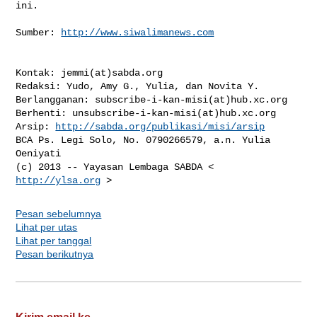
ini.

Sumber: 
http://www.siwalimanews.com
Kontak: jemmi(at)sabda.org

Redaksi: Yudo, Amy G., Yulia, dan Novita Y.

Berlangganan: subscribe-i-kan-misi(at)hub.xc.org

Berhenti: unsubscribe-i-kan-misi(at)hub.xc.org

Arsip: 
http://sabda.org/publikasi/misi/arsip
BCA Ps. Legi Solo, No. 0790266579, a.n. Yulia 
Oeniyati

(c) 2013 -- Yayasan Lembaga SABDA < 
http://ylsa.org
Pesan sebelumnya
Lihat per utas
Lihat per tanggal
Pesan berikutnya