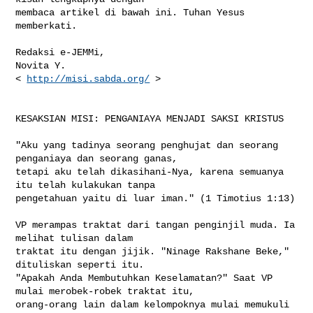
membaca artikel di bawah ini. Tuhan Yesus 
memberkati.

Redaksi e-JEMMi,

Novita Y.

< 
http://misi.sabda.org/
 >

KESAKSIAN MISI: PENGANIAYA MENJADI SAKSI KRISTUS

"Aku yang tadinya seorang penghujat dan seorang 
penganiaya dan seorang ganas, 

tetapi aku telah dikasihani-Nya, karena semuanya 
itu telah kulakukan tanpa 

pengetahuan yaitu di luar iman." (1 Timotius 1:13)

VP merampas traktat dari tangan penginjil muda. Ia 
melihat tulisan dalam 

traktat itu dengan jijik. "Ninage Rakshane Beke," 
dituliskan seperti itu. 

"Apakah Anda Membutuhkan Keselamatan?" Saat VP 
mulai merobek-robek traktat itu, 

orang-orang lain dalam kelompoknya mulai memukuli 