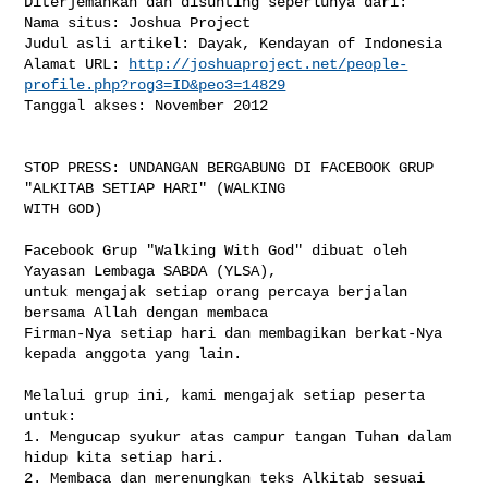
http://joshuaproject.net/people-
profile.php?rog3=ID&peo3=14829
Tanggal akses: November 2012

STOP PRESS: UNDANGAN BERGABUNG DI FACEBOOK GRUP 
"ALKITAB SETIAP HARI" (WALKING 

WITH GOD)

Facebook Grup "Walking With God" dibuat oleh 
Yayasan Lembaga SABDA (YLSA), 

untuk mengajak setiap orang percaya berjalan 
bersama Allah dengan membaca 

Firman-Nya setiap hari dan membagikan berkat-Nya 
kepada anggota yang lain.

Melalui grup ini, kami mengajak setiap peserta 
untuk:

1. Mengucap syukur atas campur tangan Tuhan dalam 
hidup kita setiap hari.

2. Membaca dan merenungkan teks Alkitab sesuai 