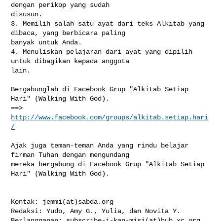
dengan perikop yang sudah 

disusun.

3. Memilih salah satu ayat dari teks Alkitab yang 
dibaca, yang berbicara paling 

banyak untuk Anda.

4. Menuliskan pelajaran dari ayat yang dipilih 
untuk dibagikan kepada anggota 

lain.

Bergabunglah di Facebook Grup "Alkitab Setiap 
Hari" (Walking With God).

==> 
http://www.facebook.com/groups/alkitab.setiap.hari
/
Ajak juga teman-teman Anda yang rindu belajar 
firman Tuhan dengan mengundang 

mereka bergabung di Facebook Grup "Alkitab Setiap 
Hari" (Walking With God).

Kontak: jemmi(at)sabda.org

Redaksi: Yudo, Amy G., Yulia, dan Novita Y.

Berlangganan: subscribe-i-kan-misi(at)hub.xc.org
