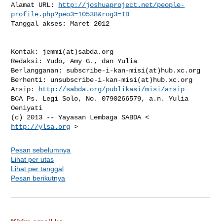
http://joshuaproject.net/people-
profile.php?peo3=10538&rog3=ID
Tanggal akses: Maret 2012

Kontak: jemmi(at)sabda.org

Redaksi: Yudo, Amy G., dan Yulia

Berlangganan: subscribe-i-kan-misi(at)hub.xc.org

Berhenti: unsubscribe-i-kan-misi(at)hub.xc.org

Arsip: 
http://sabda.org/publikasi/misi/arsip
BCA Ps. Legi Solo, No. 0790266579, a.n. Yulia 
Oeniyati

(c) 2013 -- Yayasan Lembaga SABDA < 
http://ylsa.org
Pesan sebelumnya
Lihat per utas
Lihat per tanggal
Pesan berikutnya