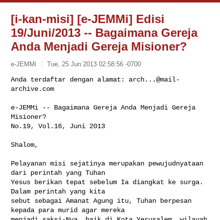
[i-kan-misi] [e-JEMMi] Edisi
19/Juni/2013 -- Bagaimana Gereja
Anda Menjadi Gereja Misioner?
e-JEMMi
Tue, 25 Jun 2013 02:58:56 -0700
Anda terdaftar dengan alamat: 
arch...@mail-
archive.com
e-JEMMi -- Bagaimana Gereja Anda Menjadi Gereja 
Misioner?

No.19, Vol.16, Juni 2013
Shalom,

Pelayanan misi sejatinya merupakan pewujudnyataan 
dari perintah yang Tuhan 

Yesus berikan tepat sebelum Ia diangkat ke surga. 
Dalam perintah yang kita 

sebut sebagai Amanat Agung itu, Tuhan berpesan 
kepada para murid agar mereka 

menjadi saksi-Nya, baik di Kota Yerusalem, wilayah 