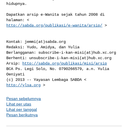
hidupnya. 

Dapatkan arsip e-Wanita sejak tahun 2008 di 
http://sabda.org/publikasi/e-wanita/arsip/
 >

Kontak: jemmi(at)sabda.org

Redaksi: Yudo, Amidya, dan Yulia

Berlangganan: subscribe-i-kan-misi(at)hub.xc.org

Berhenti: unsubscribe-i-kan-misi(at)hub.xc.org

Arsip: 
http://sabda.org/publikasi/misi/arsip
BCA Ps. Legi Solo, No. 0790266579, a.n. Yulia 
Oeniyati

(c) 2013 -- Yayasan Lembaga SABDA < 
http://ylsa.org
Pesan sebelumnya
Lihat per utas
Lihat per tanggal
Pesan berikutnya