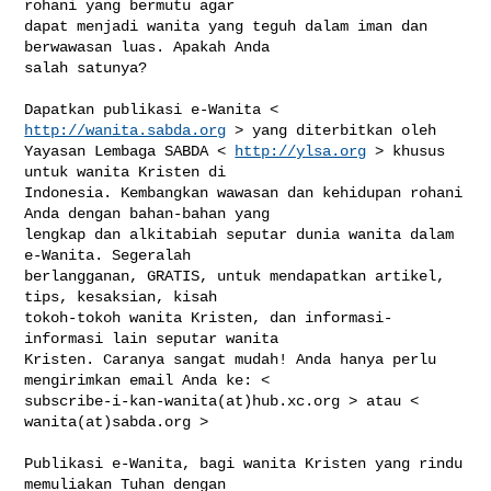
rohani yang bermutu agar 

dapat menjadi wanita yang teguh dalam iman dan 
berwawasan luas. Apakah Anda 

salah satunya?

Dapatkan publikasi e-Wanita < 
http://wanita.sabda.org
 > yang diterbitkan oleh 

Yayasan Lembaga SABDA < 
http://ylsa.org
 > khusus 
untuk wanita Kristen di 

Indonesia. Kembangkan wawasan dan kehidupan rohani 
Anda dengan bahan-bahan yang 

lengkap dan alkitabiah seputar dunia wanita dalam 
e-Wanita. Segeralah 

berlangganan, GRATIS, untuk mendapatkan artikel, 
tips, kesaksian, kisah 

tokoh-tokoh wanita Kristen, dan informasi-
informasi lain seputar wanita 

Kristen. Caranya sangat mudah! Anda hanya perlu 
mengirimkan email Anda ke: < 

subscribe-i-kan-wanita(at)hub.xc.org > atau < 
wanita(at)sabda.org >

Publikasi e-Wanita, bagi wanita Kristen yang rindu 
memuliakan Tuhan dengan 
