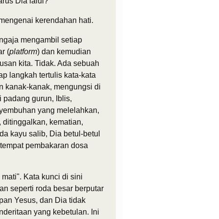
us Dia lalui?' "
mengenai kerendahan hati.
engaja mengambil setiap
r (
platform
) dan kemudian
usan kita. Tidak. Ada sebuah
p langkah tertulis kata-kata
an kanak-kanak, mengungsi di
 padang gurun, Iblis,
enyembuhan yang melelahkan,
ditinggalkan, kematian,
 kayu salib, Dia betul-betul
m tempat pembakaran dosa
ti". Kata kunci di sini
an seperti roda besar berputar
an Yesus, dan Dia tidak
deritaan yang kebetulan. Ini