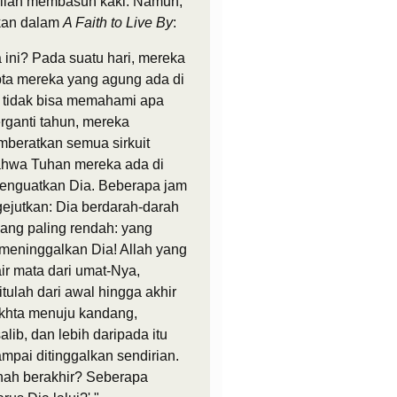
Allah membasuh kaki. Namun,
kan dalam
A Faith to Live By
:
 ini? Pada suatu hari, mereka
pta mereka yang agung ada di
a tidak bisa memahami apa
erganti tahun, mereka
beratkan semua sirkuit
bahwa Tuhan mereka ada di
 menguatkan Dia. Beberapa jam
ejutkan: Dia berdarah-darah
 yang paling rendah: yang
a meninggalkan Dia! Allah yang
ir mata dari umat-Nya,
tulah dari awal hingga akhir
akhta menuju kandang,
lib, dan lebih daripada itu
ampai ditinggalkan sendirian.
ernah berakhir? Seberapa