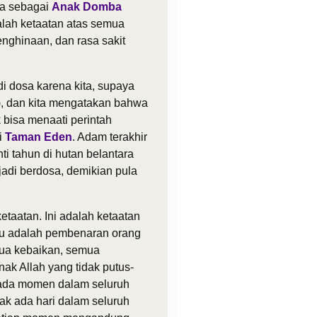
ia sebagai
Anak Domba
alah ketaatan atas semua
enghinaan, dan rasa sakit
i dosa karena kita, supaya
), dan kita mengatakan bahwa
 bisa menaati perintah
i
Taman Eden
. Adam terakhir
i tahun di hutan belantara
jadi berdosa, demikian pula
taatan. Ini adalah ketaatan
 itu adalah pembenaran orang
mua kebaikan, semua
k Allah yang tidak putus-
k ada momen dalam seluruh
k ada hari dalam seluruh