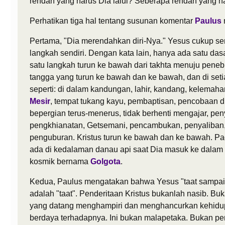
rendah yang harus Dia lalui? Seberapa rendah yang har
Perhatikan tiga hal tentang susunan komentar
Paulus
Pertama, "Dia merendahkan diri-Nya." Yesus cukup s
langkah sendiri. Dengan kata lain, hanya ada satu dasa
satu langkah turun ke bawah dari takhta menuju peneb
tangga yang turun ke bawah dan ke bawah, dan di setia
seperti: di dalam kandungan, lahir, kandang, kelemah
Mesir
, tempat tukang kayu, pembaptisan, pencobaan di
bepergian terus-menerus, tidak berhenti mengajar, p
pengkhianatan, Getsemani, pencambukan, penyaliban, 
penguburan. Kristus turun ke bawah dan ke bawah. Pada
ada di kedalaman danau api saat Dia masuk ke dala
kosmik bernama
Golgota
.
Kedua, Paulus mengatakan bahwa Yesus "taat sampai ma
adalah "taat". Penderitaan Kristus bukanlah nasib. Buk
yang datang menghampiri dan menghancurkan kehidup
berdaya terhadapnya. Ini bukan malapetaka. Bukan pen