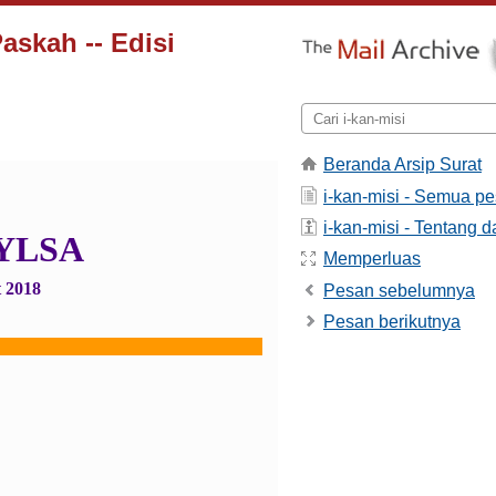
askah -- Edisi
Beranda Arsip Surat
i-kan-misi - Semua p
i-kan-misi - Tentang da
 YLSA
Memperluas
t 2018
Pesan sebelumnya
Pesan berikutnya