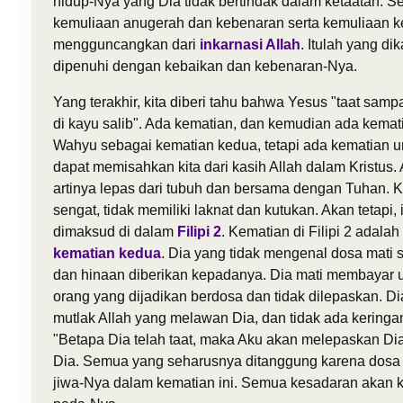
hidup-Nya yang Dia tidak bertindak dalam ketaatan.
kemuliaan anugerah dan kebenaran serta kemuliaan k
mengguncangkan dari
inkarnasi Allah
. Itulah yang dik
dipenuhi dengan kebaikan dan kebenaran-Nya.
Yang terakhir, kita diberi tahu bahwa Yesus "taat samp
di kayu salib". Ada kematian, dan kemudian ada kemati
Wahyu sebagai kematian kedua, tetapi ada kematian un
dapat memisahkan kita dari kasih Allah dalam Kristus.
artinya lepas dari tubuh dan bersama dengan Tuhan. Ke
sengat, tidak memiliki laknat dan kutukan. Akan tetapi
dimaksud di dalam
Filipi 2
. Kematian di Filipi 2 adala
kematian kedua
. Dia yang tidak mengenal dosa mati 
dan hinaan diberikan kepadanya. Dia mati membayar u
orang yang dijadikan berdosa dan tidak dilepaskan. Di
mutlak Allah yang melawan Dia, dan tidak ada keringan
"Betapa Dia telah taat, maka Aku akan melepaskan Dia
Dia. Semua yang seharusnya ditanggung karena dosa 
jiwa-Nya dalam kematian ini. Semua kesadaran akan ke