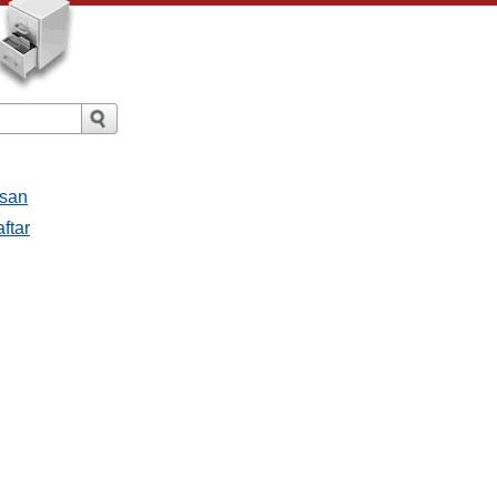
esan
ftar