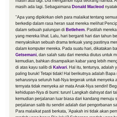
masih ada lagi. Dia mengambil rupa seorang hamba. 
masih ada lagi. Sebagaimana
Donald Macleod
nyata
"Apa yang dipikirkan oleh para malaikat tentang semua
berkedip dalam rasa heran saat mereka melihat Penci
dalam sebuah palungan di
Betlehem
. Pastilah merek
yang mereka lihat. Lalu, hari berganti hari dan tahun b
menyaksikan sebuah drama terkuak yang pastinya mem
dalam komputer mereka. Pada suatu hari, dikatakan 
Getsemani
, dan salah satu dari mereka diutus untuk
kemudian, bahkan disampaikan kabar yang lebih meng
di atas kayu salib di
Kalvari
. Hal itu, tentunya, adalah
paling buruk! Tetapi tidak! Hal berikutnya adalah Bap
seharusnya seluruh hati-Nya tergerak untuk menyeka a
ternyata tidak menyeka air mata Anak-Nya sendiri! Begi
kehidupan-Nya di bumi: turun! Langkah dahsyat dari t
kemudian perjalanan luar biasa dari kandang menuju sa
perjalanan salib itu sendiri adalah dari pengorbanan s
Para malaikat pasti berkata, 'Apakah ini tidak akan p