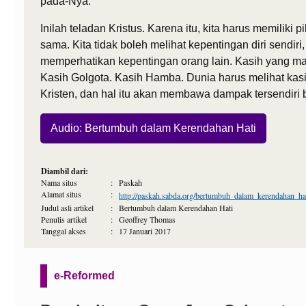
pada-Nya.
Inilah teladan Kristus. Karena itu, kita harus memiliki 
sama. Kita tidak boleh melihat kepentingan diri sendiri, 
memperhatikan kepentingan orang lain. Kasih yang ma
Kasih Golgota. Kasih Hamba. Dunia harus melihat kasi
Kristen, dan hal itu akan membawa dampak tersendiri b
Audio: Bertumbuh dalam Kerendahan Hati
Diambil dari:
Nama situs
:
Paskah
Alamat situs
:
http://paskah.sabda.org/bertumbuh_dalam_kerendahan_ha
Judul asli artikel
:
Bertumbuh dalam Kerendahan Hati
Penulis artikel
:
Geoffrey Thomas
Tanggal akses
:
17 Januari 2017
e-Reformed