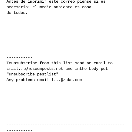
Antes de imprimir este correo piense si es 
necesario: el medio ambiente es cosa 

de todos.

--------------------------------------------------
-----------

imail...@museumpests.net
 and inthe body put:

"unsubscribe pestlist"

Any problems email 
l...@zaks.com
--------------------------------------------------
-----------
