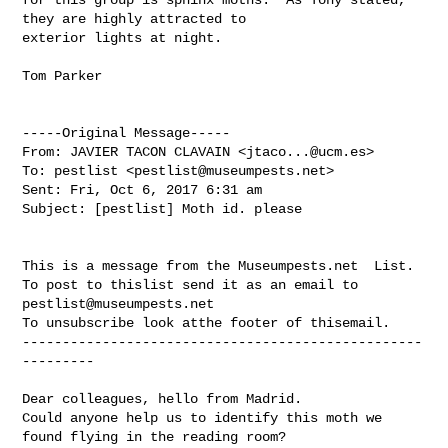
they are highly attracted to 

exterior lights at night.

Tom Parker

-----Original Message-----

From: JAVIER TACON CLAVAIN <
jtaco...@ucm.es
>

To: pestlist <
pestlist@museumpests.net
>

Sent: Fri, Oct 6, 2017 6:31 am

Subject: [pestlist] Moth id. please

This is a message from the Museumpests.net  List.

To post to thislist send it as an email to 
pestlist@museumpests.net
To unsubscribe look atthe footer of thisemail.

--------------------------------------------------
---------

Dear colleagues, hello from Madrid.

Could anyone help us to identify this moth we 
found flying in the reading room? 
