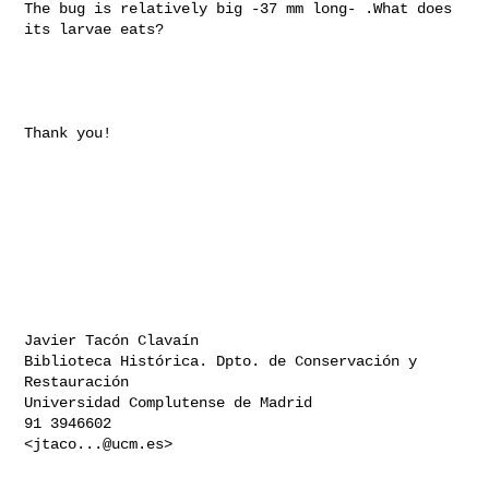
The bug is relatively big -37 mm long- .What does 
its larvae eats?

Thank you!

Javier Tacón Clavaín

Biblioteca Histórica. Dpto. de Conservación y 
Restauración

Universidad Complutense de Madrid

91 3946602

<
jtaco...@ucm.es
>
