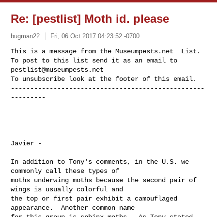
Re: [pestlist] Moth id. please
bugman22
Fri, 06 Oct 2017 04:23:52 -0700
This is a message from the Museumpests.net  List.

To post to this list send it as an email to 
pestlist@museumpests.net
To unsubscribe look at the footer of this email.

--------------------------------------------------
---------
Javier -

In addition to Tony's comments, in the U.S. we 
commonly call these types of 

moths underwing moths because the second pair of 
wings is usually colorful and 

the top or first pair exhibit a camouflaged 
appearance.  Another common name 

for this group is sphinx moths.  As Tony stated, 