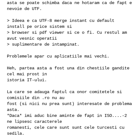
asta se poate schimba daca ne hotaram ca de fapt e 
nevoie de UTF.

> Ideea e ca UTF-8 merge instant cu default 
install pe orice sistem si 

> browser si pdf viewer si ce o fi. Cu restul am 
avut vesnic operatii 

> suplimentare de intampinat.

Problemele apar cu aplicatiile mai vechi.

Heh, partea asta a fost una din chestiile gandite 
cel mai prost in

istoria IT-ului. 

La care se adauga faptul ca onor comitetele si 
comisiile din .ro nu au

fost (si nici nu prea sunt) interesate de problema 
asta.

*Daca* imi aduc bine aminte de fapt in ISO....-2 
ne lipsesc caracterele

romanesti, cele care sunt sunt cele turcesti cu 
sedila.
