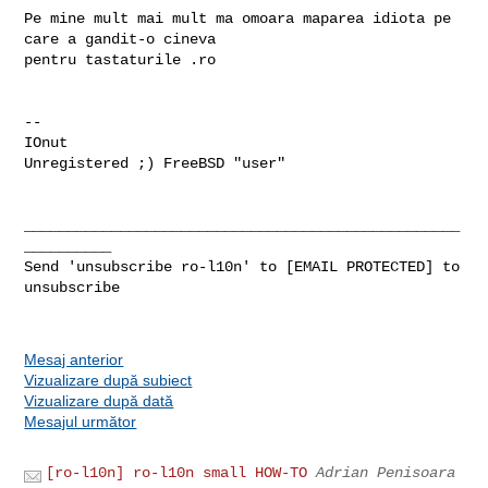
Pe mine mult mai mult ma omoara maparea idiota pe 
care a gandit-o cineva

pentru tastaturile .ro

-- 

IOnut

Unregistered ;) FreeBSD "user"

__________________________________________________
__________

Send 'unsubscribe ro-l10n' to [EMAIL PROTECTED] to 
unsubscribe

Mesaj anterior
Vizualizare după subiect
Vizualizare după dată
Mesajul următor
[ro-l10n] ro-l10n small HOW-TO
Adrian Penisoara