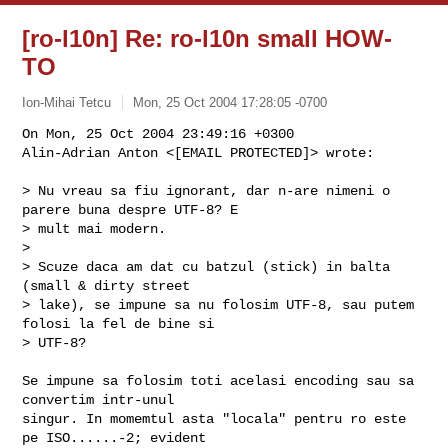
[ro-l10n] Re: ro-l10n small HOW-
TO
Ion-Mihai Tetcu
Mon, 25 Oct 2004 17:28:05 -0700
On Mon, 25 Oct 2004 23:49:16 +0300

Alin-Adrian Anton <[EMAIL PROTECTED]> wrote:
> Nu vreau sa fiu ignorant, dar n-are nimeni o 
parere buna despre UTF-8? E 

> mult mai modern.

> 

> Scuze daca am dat cu batzul (stick) in balta 
(small & dirty street 

> lake), se impune sa nu folosim UTF-8, sau putem 
folosi la fel de bine si 

> UTF-8?

Se impune sa folosim toti acelasi encoding sau sa 
convertim intr-unul

singur. In momemtul asta "locala" pentru ro este 
pe ISO......-2; evident
