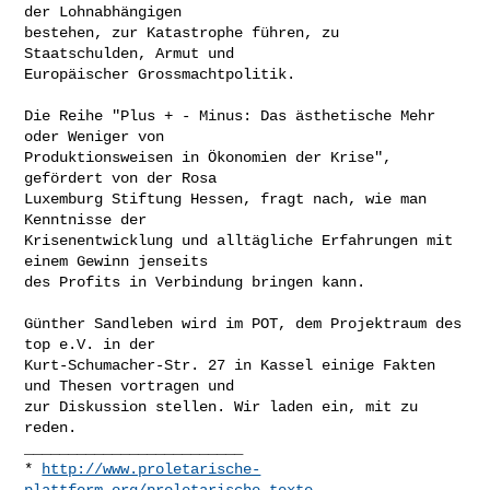
der Lohnabhängigen

bestehen, zur Katastrophe führen, zu 
Staatschulden, Armut und

Europäischer Grossmachtpolitik.

Die Reihe "Plus + - Minus: Das ästhetische Mehr 
oder Weniger von

Produktionsweisen in Ökonomien der Krise", 
gefördert von der Rosa

Luxemburg Stiftung Hessen, fragt nach, wie man 
Kenntnisse der

Krisenentwicklung und alltägliche Erfahrungen mit 
einem Gewinn jenseits

des Profits in Verbindung bringen kann.

Günther Sandleben wird im POT, dem Projektraum des 
top e.V. in der

Kurt-Schumacher-Str. 27 in Kassel einige Fakten 
und Thesen vortragen und

zur Diskussion stellen. Wir laden ein, mit zu 
reden.

_________________________

* 
http://www.proletarische-
plattform.org/proletarische-texte