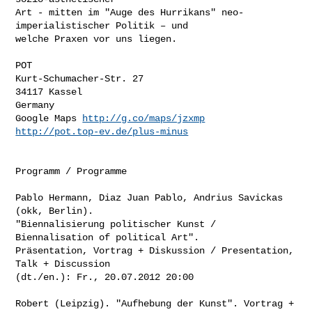
Art - mitten im "Auge des Hurrikans" neo-
imperialistischer Politik – und

welche Praxen vor uns liegen.

POT

Kurt-Schumacher-Str. 27

34117 Kassel

Germany

Google Maps 
http://g.co/maps/jzxmp
http://pot.top-ev.de/plus-minus
Programm / Programme

Pablo Hermann, Diaz Juan Pablo, Andrius Savickas 
(okk, Berlin).

"Biennalisierung politischer Kunst / 
Biennalisation of political Art".

Präsentation, Vortrag + Diskussion / Presentation, 
Talk + Discussion

(dt./en.): Fr., 20.07.2012 20:00

Robert (Leipzig). "Aufhebung der Kunst". Vortrag + 