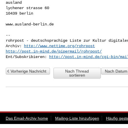
ausland

lychener strasse 60

10439 berlin

www.ausland-berlin.de

--

rohrpost - deutschsprachige Liste zur Kultur digitaler
Archiv: 
http://www.nettime.org/rohrpost
http://post.in-mind.de/pipermail/rohrpost/
Ent/Subskribieren: 
http://post.in-mind.de/cgi-bin/mai
Vorherige Nachricht
Nach Thread
Nach Datum 
sortieren
Das Email-Archiv home
Mailing-Liste hinzufügen
Häufig gest