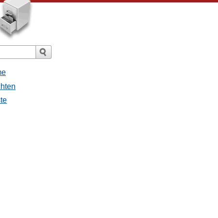
me
chten
ste