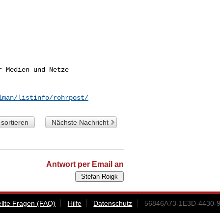
 Medien und Netze

lman/listinfo/rohrpost/
sortieren
Nächste Nachricht
Antwort per Email an
ellte Fragen (FAQ)
Hilfe
Datenschutz
56846A73-1E3D-4430-9