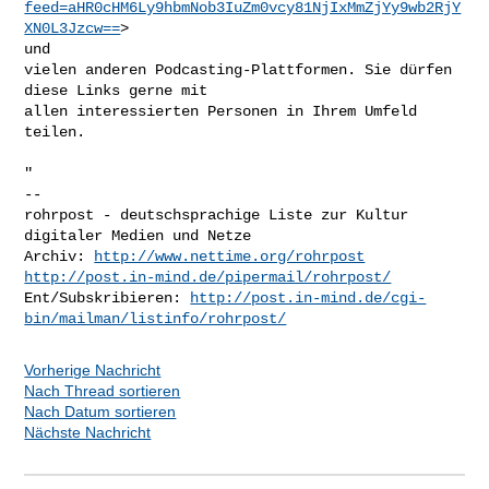
feed=aHR0cHM6Ly9hbmNob3IuZm0vcy81NjIxMmZjYy9wb2RjY
XN0L3Jzcw==
>

und

vielen anderen Podcasting-Plattformen. Sie dürfen 
diese Links gerne mit

allen interessierten Personen in Ihrem Umfeld 
teilen.

"

-- 

rohrpost - deutschsprachige Liste zur Kultur 
digitaler Medien und Netze

Archiv: 
http://www.nettime.org/rohrpost
http://post.in-mind.de/pipermail/rohrpost/
Ent/Subskribieren: 
http://post.in-mind.de/cgi-
bin/mailman/listinfo/rohrpost/
Vorherige Nachricht
Nach Thread sortieren
Nach Datum sortieren
Nächste Nachricht