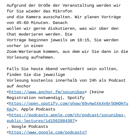
Aufgrund der Größe der Veranstaltung werden wir 
für Sie wieder das Mikrofon

und die Kamera ausschalten. Wir planen Vorträge 
von 45-60 Minuten. Danach

wollen wir gerne diskutieren, was wir über den 
Chat moderieren werden. Die

Vorträge beginnen jeweils um 18:15, Sie werden 
vorher in einen

Zoom-Warteraum kommen, aus dem wir Sie dann in die 
Vorlesung aufnehmen.

Falls Sie heute Abend verhindert sein sollten, 
finden Sie die jeweilige

Vorlesung kostenlos innerhalb von 24h als Podcast 
auf Anchor

<
https://www.anchor.fm/socunibas
> (keine 
Registration notwendig), Spotify

<
https://open.spotify.com/show/69vAwtkkXn6r5OHOH7u
KmJ
>, Apple Podcasts

<
https://podcasts.apple.com/ch/podcast/socunibas-
public-lectures/id1562884387
>

, Google Podcasts

<
https://www.google.com/podcasts?