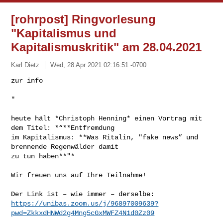
[rohrpost] Ringvorlesung
"Kapitalismus und
Kapitalismuskritik" am 28.04.2021
Karl Dietz
Wed, 28 Apr 2021 02:16:51 -0700
"

heute hält *Christoph Henning* einen Vortrag mit 
dem Titel: *“**Entfremdung

im Kapitalismus: **Was Ritalin, "fake news” und 
brennende Regenwälder damit

zu tun haben**"*

Wir freuen uns auf Ihre Teilnahme!

https://unibas.zoom.us/j/96897009639?
pwd=ZkkxdHNWd2g4Mng5cGxMWFZ4N1d0Zz09