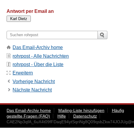
Antwort per Email an
Das Email-Archiv home
rohrpost - Alle Nachrichten
rohrpost - Über die Liste
Erweitern
Vorherige Nachricht
Nächste Nachricht
Das Email-Archiv home
Mailing-Liste hinzufügen
Häufig
gestellte Fragen (FAQ)
Hilfe
Datenschutz
CAE2Np3qfA_6uX4t09fFDaqE94ytSqriNg8Q09qsbZkw74JOJUg@ma