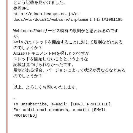
という記載を見かけました。

参照URL:

http://edocs.beasys.co.jp/e-
docs/wls/docs81/webserv/implement.html#1061185

WeblogicのWebサービス特有の規則かと思われるのです
が、

Axisではスレッドを開始することに対して規則などはある
のでしょうか？

Axisのドキュメント内を探したのですが

スレッドを開始しないことというような

記載は見つけられなかったです。

規制がある場合、バージョンによって状況が異なるなどある
のでしょうか？

以上、よろしくお願いいたします。

-

To unsubscribe, e-mail: [EMAIL PROTECTED]

For additional commands, e-mail: [EMAIL 
PROTECTED]
