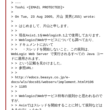
> ---

> Toshi <[EMAIL PROTECTED]>

> 

> On Tue, 23 Aug 2005, 片山 英男(JSS) wrote:

> 

> > はじめまして、片山と申します。

> >

> > 現在Axis1.1をWeblogic8.1上で使用しております。

> > WeblogicのWebサービスについても調べており、

> > ドキュメントにおいて

> > 　・スレッドを開始しないこと。この規則は、
WebLogic Web Server で実行されるすべての Java コー
ドに適用されます。

> > という記載を見かけました。

> > 参照URL:

> > 

> http://edocs.beasys.co.jp/e-
docs/wls/docs81/webserv/implement.html#106

> > 1185

> >

> > WeblogicのWebサービス特有の規則かと思われるので
すが、

> > Axisではスレッドを開始することに対して規則などは