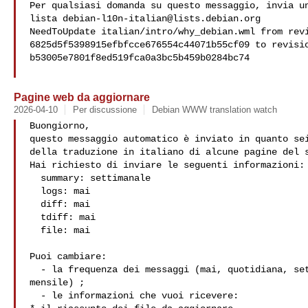
Per qualsiasi domanda su questo messaggio, invia un
lista 
debian-l10n-italian@lists.debian.org
NeedToUpdate italian/intro/why_debian.wml from revi
6825d5f5398915efbfcce676554c44071b55cf09 to revisio
b53005e7801f8ed519fca0a3bc5b459b0284bc74

Pagine web da aggiornare
2026-04-10
Per discussione
Debian WWW translation watch
Buongiorno,

questo messaggio automatico è inviato in quanto sei
della traduzione in italiano di alcune pagine del s
Hai richiesto di inviare le seguenti informazioni:

  summary: settimanale

  logs: mai

  diff: mai

  tdiff: mai

  file: mai

Puoi cambiare:

  - la frequenza dei messaggi (mai, quotidiana, settimanale,

mensile) ;

  - le informazioni che vuoi ricevere:
