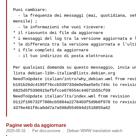
Puoi cambiare:

  - la frequenza dei messaggi (mai, quotidiana, settimanale,

mensile) ;

  - le informazioni che vuoi ricevere:

* il riassunto dei file da aggiornare

* i messaggi del log tra la versione aggiornata e l
* le differenza tra la versione aggiornata e l'ulti
* i file completi da aggiornare

  - il tuo indirizzo di posta elettronica

Per qualsiasi domanda su questo messaggio, invia un
lista 
debian-l10n-italian@lists.debian.org
NeedToUpdate italian/intro/why_debian.wml from revi
b191b26dc4195f76ccb539733de0e9ae5e5c744c to revisio
6825d5f5398915efbfcce676554c44071b55cf09

NeedToUpdate italian/lts/index.wml from revision 

0112f106732f786bcb5884a2278403f5d9b8f978 to revisio
4376e461f8ca6dd7a7a598d554694d1518855a62

Pagine web da aggiornare
2025-05-16
Per discussione
Debian WWW translation watch