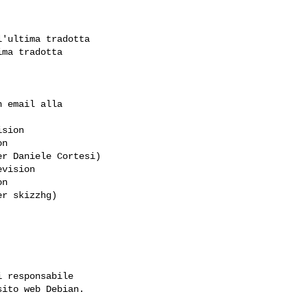
'ultima tradotta

ma tradotta

 email alla

sion 

n 

r Daniele Cortesi)

vision 

n 

r skizzhg)

 responsabile

ito web Debian.
