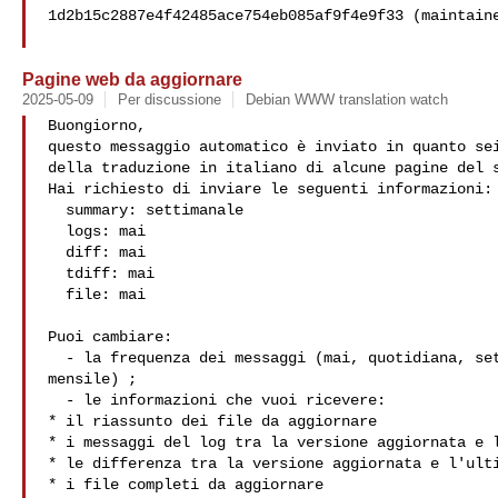
1d2b15c2887e4f42485ace754eb085af9f4e9f33 (maintaine
Pagine web da aggiornare
2025-05-09
Per discussione
Debian WWW translation watch
Buongiorno,

questo messaggio automatico è inviato in quanto sei
della traduzione in italiano di alcune pagine del s
Hai richiesto di inviare le seguenti informazioni:

  summary: settimanale

  logs: mai

  diff: mai

  tdiff: mai

  file: mai

Puoi cambiare:

  - la frequenza dei messaggi (mai, quotidiana, settimanale,

mensile) ;

  - le informazioni che vuoi ricevere:

* il riassunto dei file da aggiornare

* i messaggi del log tra la versione aggiornata e l
* le differenza tra la versione aggiornata e l'ulti
* i file completi da aggiornare
