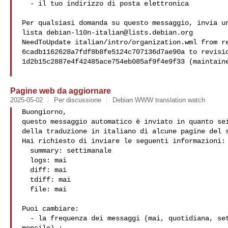
  - il tuo indirizzo di posta elettronica

Per qualsiasi domanda su questo messaggio, invia un
lista 
debian-l10n-italian@lists.debian.org
NeedToUpdate italian/intro/organization.wml from re
6cadb1162628a7fdf8b8fe5124c707136d7ae90a to revisio
1d2b15c2887e4f42485ace754eb085af9f4e9f33 (maintaine
Pagine web da aggiornare
2025-05-02
Per discussione
Debian WWW translation watch
Buongiorno,

questo messaggio automatico è inviato in quanto sei
della traduzione in italiano di alcune pagine del s
Hai richiesto di inviare le seguenti informazioni:

  summary: settimanale

  logs: mai

  diff: mai

  tdiff: mai

  file: mai

Puoi cambiare:

  - la frequenza dei messaggi (mai, quotidiana, settimanale,
