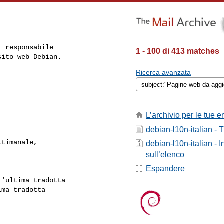
 responsabile

1 - 100 di 413 matches
ito web Debian.

Ricerca avanzata
L’archivio per le tue e
debian-l10n-italian - T
debian-l10n-italian - 
sull’elenco
Espandere
'ultima tradotta

ma tradotta
