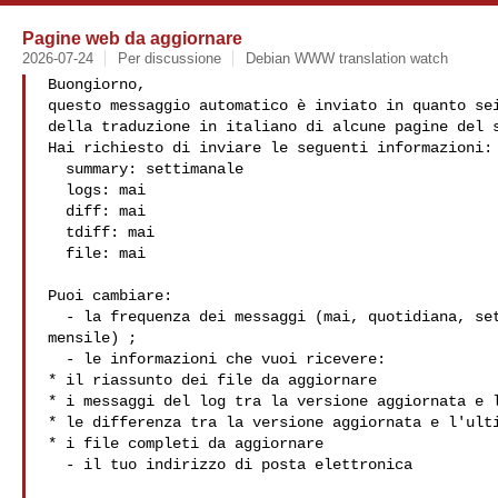
Pagine web da aggiornare
2026-07-24
Per discussione
Debian WWW translation watch
Buongiorno,

questo messaggio automatico è inviato in quanto sei
della traduzione in italiano di alcune pagine del s
Hai richiesto di inviare le seguenti informazioni:

  summary: settimanale

  logs: mai

  diff: mai

  tdiff: mai

  file: mai

Puoi cambiare:

  - la frequenza dei messaggi (mai, quotidiana, settimanale,

mensile) ;

  - le informazioni che vuoi ricevere:

* il riassunto dei file da aggiornare

* i messaggi del log tra la versione aggiornata e l
* le differenza tra la versione aggiornata e l'ulti
* i file completi da aggiornare

  - il tuo indirizzo di posta elettronica
