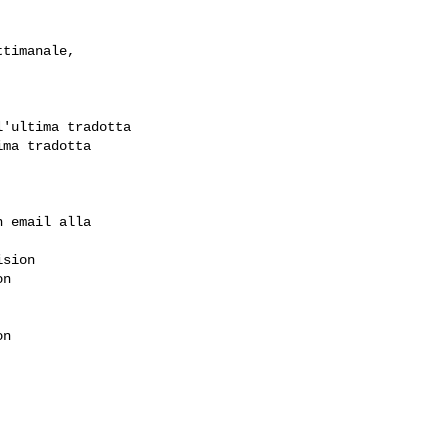
'ultima tradotta

ma tradotta

 email alla

sion 

n 

n 
