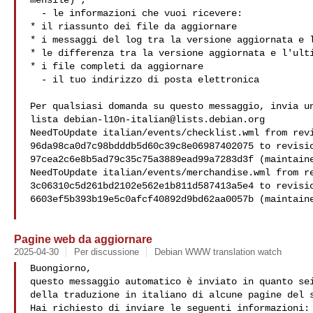
mensile) ;

  - le informazioni che vuoi ricevere:

* il riassunto dei file da aggiornare

* i messaggi del log tra la versione aggiornata e l
* le differenza tra la versione aggiornata e l'ulti
* i file completi da aggiornare

  - il tuo indirizzo di posta elettronica

Per qualsiasi domanda su questo messaggio, invia un
lista 
debian-l10n-italian@lists.debian.org
NeedToUpdate italian/events/checklist.wml from revi
96da98ca0d7c98bdddb5d60c39c8e06987402075 to revisio
97cea2c6e8b5ad79c35c75a3889ead99a7283d3f (maintaine
NeedToUpdate italian/events/merchandise.wml from re
3c06310c5d261bd2102e562e1b811d587413a5e4 to revisio
6603ef5b393b19e5c0afcf40892d9bd62aa0057b (maintaine
Pagine web da aggiornare
2025-04-30
Per discussione
Debian WWW translation watch
Buongiorno,

questo messaggio automatico è inviato in quanto sei
della traduzione in italiano di alcune pagine del s
Hai richiesto di inviare le seguenti informazioni:
