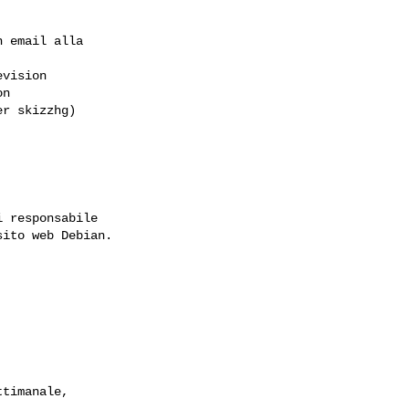
 email alla

vision 

n 

r skizzhg)

 responsabile

ito web Debian.
