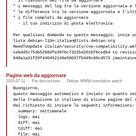
* il riassunto dei file da aggiornare

* i messaggi del log tra la versione aggiornata e l
* le differenza tra la versione aggiornata e l'ulti
* i file completi da aggiornare

  - il tuo indirizzo di posta elettronica

Per qualsiasi domanda su questo messaggio, invia un
lista 
debian-l10n-italian@lists.debian.org
NeedToUpdate italian/security/cve-compatibility.wml
cebdd5c754b5268dfe397bc7322b4201bf6cedb4 to revisio
848a1a31f29f440452149e59037fb449c60cd573 (maintaine
Pagine web da aggiornare
2025-07-11
Per discussione
Debian WWW translation watch
Buongiorno,

questo messaggio automatico è inviato in quanto sei
della traduzione in italiano di alcune pagine del s
Hai richiesto di inviare le seguenti informazioni:

  summary: settimanale

  logs: mai

  diff: mai

  tdiff: mai

  file: mai
