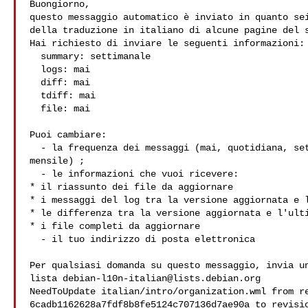
Buongiorno,

questo messaggio automatico è inviato in quanto sei
della traduzione in italiano di alcune pagine del s
Hai richiesto di inviare le seguenti informazioni:

  summary: settimanale

  logs: mai

  diff: mai

  tdiff: mai

  file: mai

Puoi cambiare:

  - la frequenza dei messaggi (mai, quotidiana, settimanale,

mensile) ;

  - le informazioni che vuoi ricevere:

* il riassunto dei file da aggiornare

* i messaggi del log tra la versione aggiornata e l
* le differenza tra la versione aggiornata e l'ulti
* i file completi da aggiornare

  - il tuo indirizzo di posta elettronica

Per qualsiasi domanda su questo messaggio, invia un
lista 
debian-l10n-italian@lists.debian.org
NeedToUpdate italian/intro/organization.wml from re
6cadb1162628a7fdf8b8fe5124c707136d7ae90a to revisio