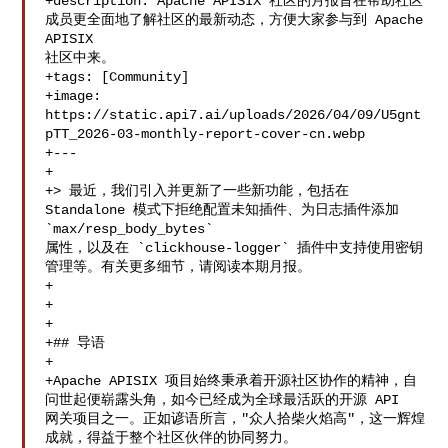
+description: Apache APISIX 社区的月报旨在帮助社区
成员更全面地了解社区的最新动态，方便大家参与到 Apache 
APISIX 

社区中来。

+tags: [Community]

+image: 

https://static.api7.ai/uploads/2026/04/09/U5gnt
pTT_2026-03-monthly-report-cover-cn.webp

+---

+

+> 最近，我们引入并更新了一些新功能，包括在 
Standalone 模式下拒绝配置未知插件、为日志插件添加 
`max/resp_body_bytes` 

属性，以及在 `clickhouse-logger` 插件中支持使用密钥
管理等。有关更多细节，请阅读本期月报。

+

+

+

+## 导语

+

+Apache APISIX 项目始终秉承着开源社区协作的精神，自
问世起便崭露头角，如今已经成为全球最活跃的开源 API 

网关项目之一。正如谚语所言，"众人拾柴火焰高"，这一辉煌
成就，得益于整个社区伙伴的协同努力。
