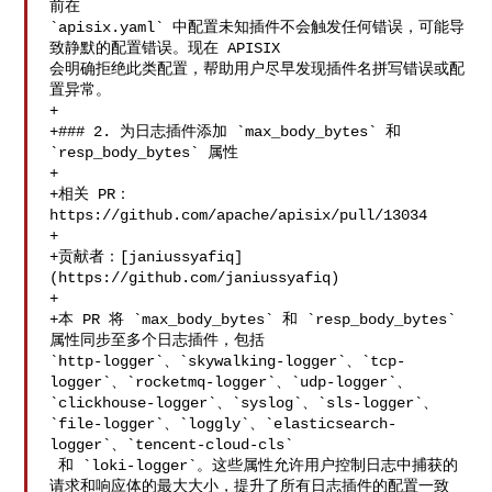
前在 

`apisix.yaml` 中配置未知插件不会触发任何错误，可能导
致静默的配置错误。现在 APISIX 

会明确拒绝此类配置，帮助用户尽早发现插件名拼写错误或配
置异常。

+

+### 2. 为日志插件添加 `max_body_bytes` 和 
`resp_body_bytes` 属性

+

+相关 PR：
https://github.com/apache/apisix/pull/13034

+

+贡献者：[janiussyafiq]
(https://github.com/janiussyafiq)

+

+本 PR 将 `max_body_bytes` 和 `resp_body_bytes` 
属性同步至多个日志插件，包括 

`http-logger`、`skywalking-logger`、`tcp-
logger`、`rocketmq-logger`、`udp-logger`、
`clickhouse-logger`、`syslog`、`sls-logger`、
`file-logger`、`loggly`、`elasticsearch-
logger`、`tencent-cloud-cls`

 和 `loki-logger`。这些属性允许用户控制日志中捕获的
请求和响应体的最大大小，提升了所有日志插件的配置一致