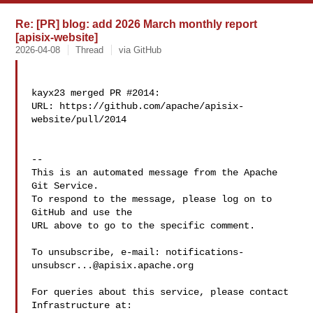
Re: [PR] blog: add 2026 March monthly report
[apisix-website]
2026-04-08
Thread
via GitHub
kayx23 merged PR #2014:

URL: https://github.com/apache/apisix-
website/pull/2014

-- 

This is an automated message from the Apache 
Git Service.

To respond to the message, please log on to 
GitHub and use the

URL above to go to the specific comment.

To unsubscribe, e-mail: 
notifications-
unsubscr...@apisix.apache.org
For queries about this service, please contact 