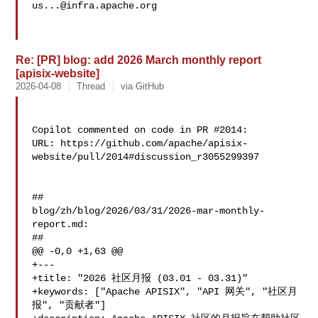
us...@infra.apache.org
Re: [PR] blog: add 2026 March monthly report
[apisix-website]
2026-04-08
Thread
via GitHub
Copilot commented on code in PR #2014:

URL: https://github.com/apache/apisix-
website/pull/2014#discussion_r3055299397

##

blog/zh/blog/2026/03/31/2026-mar-monthly-
report.md:

##

@@ -0,0 +1,63 @@

+---

+title: "2026 社区月报 (03.01 - 03.31)"

+keywords: ["Apache APISIX", "API 网关", "社区月
报", "贡献者"]
