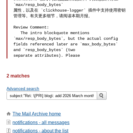
`max/resp_body_bytes` 

属性，以及在 `clickhouse-logger` 插件中支持使用密钥
管理等。有关更多细节，请阅读本期月报。

Review Comment:

   The intro blockquote mentions 
`max/resp_body_bytes`, but the actual config 

fields referenced later are `max_body_bytes` 
and `resp_body_bytes` (two 

separate attributes). Please
2 matches
Advanced search
The Mail Archive home
notifications - all messages
notifications - about the list