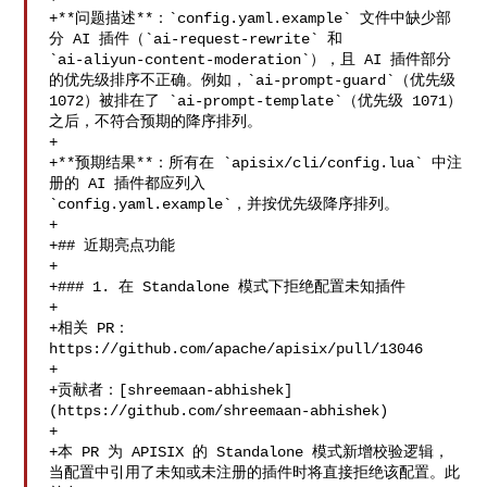
+**问题描述**：`config.yaml.example` 文件中缺少部
分 AI 插件（`ai-request-rewrite` 和 

`ai-aliyun-content-moderation`），且 AI 插件部分
的优先级排序不正确。例如，`ai-prompt-guard`（优先级 

1072）被排在了 `ai-prompt-template`（优先级 1071）
之后，不符合预期的降序排列。

+

+**预期结果**：所有在 `apisix/cli/config.lua` 中注
册的 AI 插件都应列入 

`config.yaml.example`，并按优先级降序排列。

+

+## 近期亮点功能

+

+### 1. 在 Standalone 模式下拒绝配置未知插件

+

+相关 PR：
https://github.com/apache/apisix/pull/13046

+

+贡献者：[shreemaan-abhishek]
(https://github.com/shreemaan-abhishek)

+

+本 PR 为 APISIX 的 Standalone 模式新增校验逻辑，
当配置中引用了未知或未注册的插件时将直接拒绝该配置。此