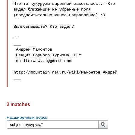
Что-то кукурузы варенной захотелось... Кто 
видел ближайшие не убранные поля

(предпочтительно южное направление) :)

Вылысыпыдысты? Кто видел?

-- 

___

 Андрей Мамонтов

 Секция Горного Туризма, НГУ

 mailto:
waw...@gmail.com
http://mountain.nsu.ru/wiki/Мамонтов_Андрей
___

2 matches
Расширенный поиск