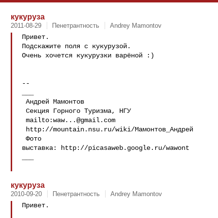
кукуруза
2011-08-29
Пенетрантность
Andrey Mamontov
Привет.

Подскажите поля с кукурузой.

Очень хочется кукурузки варёной :)

-- 

___

 Андрей Мамонтов

 Секция Горного Туризма, НГУ

 mailto:
waw...@gmail.com
 http://mountain.nsu.ru/wiki/Мамонтов_Андрей

 Фото 
выставка: http://picasaweb.google.ru/wawont

___

кукуруза
2010-09-20
Пенетрантность
Andrey Mamontov
Привет.
