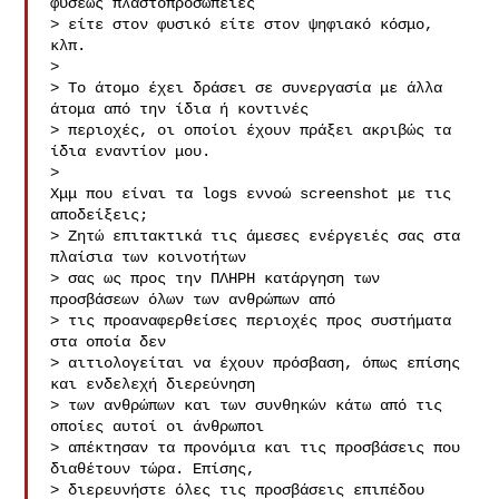
φύσεως πλαστοπροσωπείες

> είτε στον φυσικό είτε στον ψηφιακό κόσμο, 
κλπ.

>

> Το άτομο έχει δράσει σε συνεργασία με άλλα 
άτομα από την ίδια ή κοντινές

> περιοχές, οι οποίοι έχουν πράξει ακριβώς τα 
ίδια εναντίον μου.

>

Χμμ που είναι τα logs εννοώ screenshot με τις 
αποδείξεις;

> Ζητώ επιτακτικά τις άμεσες ενέργειές σας στα 
πλαίσια των κοινοτήτων

> σας ως προς την ΠΛΗΡΗ κατάργηση των 
προσβάσεων όλων των ανθρώπων από

> τις προαναφερθείσες περιοχές προς συστήματα 
στα οποία δεν

> αιτιολογείται να έχουν πρόσβαση, όπως επίσης 
και ενδελεχή διερεύνηση

> των ανθρώπων και των συνθηκών κάτω από τις 
οποίες αυτοί οι άνθρωποι

> απέκτησαν τα προνόμια και τις προσβάσεις που 
διαθέτουν τώρα. Επίσης,

> διερευνήστε όλες τις προσβάσεις επιπέδου 