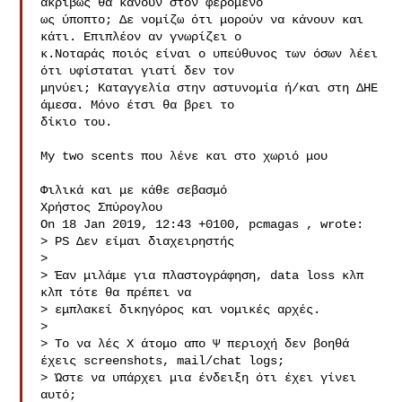
ακριβώς θα κάνουν στον φερόμενο 

ως ύποπτο; Δε νομίζω ότι μορούν να κάνουν και 
κάτι. Επιπλέον αν γνωρίζει ο 

κ.Νοταράς ποιός είναι ο υπεύθυνος των όσων λέει 
ότι υφίσταται γιατί δεν τον 

μηνύει; Καταγγελία στην αστυνομία ή/και στη ΔΗΕ 
άμεσα. Μόνο έτσι θα βρει το 

δίκιο του.

My two scents που λένε και στο χωριό μου

Φιλικά και με κάθε σεβασμό

Χρήστος Σπύρογλου

On 18 Jan 2019, 12:43 +0100, pcmagas , wrote:

> PS Δεν είμαι διαχειρηστής

>

> Έαν μιλάμε για πλαστογράφηση, data loss κλπ 
κλπ τότε θα πρέπει να

> εμπλακεί δικηγόρος και νομικές αρχές.

>

> Το να λές Χ άτομο απο Ψ περιοχή δεν βοηθά 
έχεις screenshots, mail/chat logs;

> Ώστε να υπάρχει μια ένδειξη ότι έχει γίνει 
αυτό;
