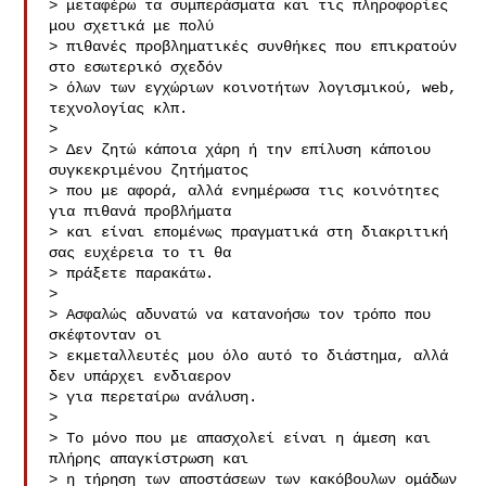
> μεταφέρω τα συμπεράσματα και τις πληροφορίες 
μου σχετικά με πολύ

> πιθανές προβληματικές συνθήκες που επικρατούν 
στο εσωτερικό σχεδόν

> όλων των εγχώριων κοινοτήτων λογισμικού, web, 
τεχνολογίας κλπ.

> 

> Δεν ζητώ κάποια χάρη ή την επίλυση κάποιου 
συγκεκριμένου ζητήματος

> που με αφορά, αλλά ενημέρωσα τις κοινότητες 
για πιθανά προβλήματα

> και είναι επομένως πραγματικά στη διακριτική 
σας ευχέρεια το τι θα

> πράξετε παρακάτω.

> 

> Ασφαλώς αδυνατώ να κατανοήσω τον τρόπο που 
σκέφτονταν οι

> εκμεταλλευτές μου όλο αυτό το διάστημα, αλλά 
δεν υπάρχει ενδιαερον

> για περεταίρω ανάλυση.

> 

> Το μόνο που με απασχολεί είναι η άμεση και 
πλήρης απαγκίστρωση και

> η τήρηση των αποστάσεων των κακόβουλων ομάδων 