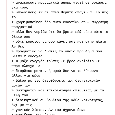
> αναφέρεσαι πραγματικά απορώ γιατί σε σοκάρει, 
για τους

> υπόλοιπους είναι απλά Πέμπτη απόγευμα. Το πως 
το

> χρησιμοποίησε όλο αυτό εναντίων σου, συγγνώμη 
πραγματικά

> αλλά δεν νομίζω ότι θα βρεις εδώ μέσα ούτε το 
δίκιο σου

> ούτε κάποιον να σου κάνει πατ πατ στην πλάτη. 
Αν θες 

> πραγματικά να λύσεις το όποιο πρόβλημα σου 
βλέπω 2 εκδοχές.

> Ή ψάξε ενεργές τρύπες -> βρες exploits -> 
πάρε έλεγχο ->

> διόρθωσε perms, ή αφού θες να το λύσουνε 
άλλοι για σένα

> ψάξου με τις διευθύνσεις των διαχειριστών 
αυτών των

> συστημάτων και επικοινώνησε απευθείας με τα 
μέλη του

> διοικητικού συμβουλίου της κάθε κοινότητας, 
όχι με τις 

> γενικές λίστες. Αν ταυτόχρονα όπως 
ισχυρίζεσαι σου έκανε
