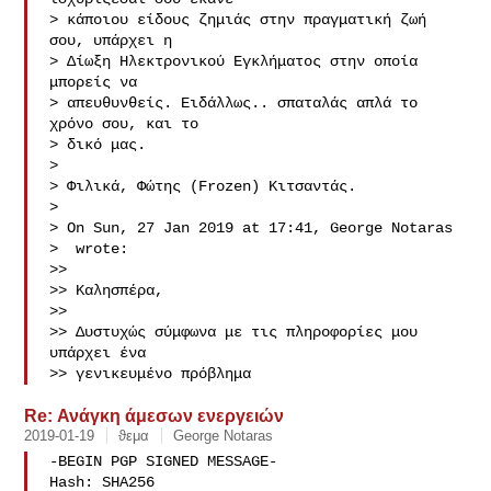
> κάποιου είδους ζημιάς στην πραγματική ζωή 
σου, υπάρχει η

> Δίωξη Ηλεκτρονικού Εγκλήματος στην οποία 
μπορείς να

> απευθυνθείς. Ειδάλλως.. σπαταλάς απλά το 
χρόνο σου, και το

> δικό μας.

> 

> Φιλικά, Φώτης (Frozen) Kιτσαντάς.

> 

> On Sun, 27 Jan 2019 at 17:41, George Notaras

>  wrote:

>> 

>> Καλησπέρα,

>> 

>> Δυστυχώς σύμφωνα με τις πληροφορίες μου 
υπάρχει ένα

>> γενικευμένο πρόβλημα
Re: Ανάγκη άμεσων ενεργειών
2019-01-19
ϑεμα
George Notaras
-BEGIN PGP SIGNED MESSAGE-

Hash: SHA256
