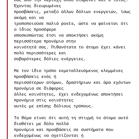
σας από την περιοχή όπου διαμένει και ο ίδιος. 
Έχοντας διευρυμένες

προσβάσεις, μεταξύ άλλων δόλιων ενεργειών, ίσως 
ακόμη και να

τροποποιούσε παλιά posts, ώστε να φαίνεται ότι 
ο ίδιος προσέφερε

αποσκοπώντας έτσι να αποκτήσει ακόμη 
περισσότερα προνόμια στην

κοινότητά σας. Πιθανότατα το άτομο έχει κάνει 
πολύ περισσότερες και

σοβαρότερες δόλιες ενέργειες.

Με τον ίδιο τρόπο εκμεταλλευόμενος κλεμμένες 
προσβάσεις ενός ή

περισσότερων ατόμων, δραστήριων και άρα εχόντων 
προνόμια σε διάφορες

άλλες κοινότητες, έχει ενδεχομένως αποκτήσει 
προνόμια στις κοινότητες

αυτές με επίσης δόλιους τρόπους.

Το θέμα είναι ότι αυτή τη στιγμή το άτομο αυτό 
διαθέτει με δόλο πολλά

προνόμια και προσβάσεις σε συστήματα που 
ενδεχομένως να σχετίζονται ή
