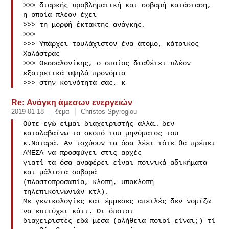
>>> διαρκής προβληματική και σοβαρή κατάσταση, 
η οποία πλέον έχει 

>>> τη μορφή έκτακτης ανάγκης.

>>> 

>>> Υπάρχει τουλάχιστον ένα άτομο, κάτοικος 
Χαλάστρας

>>> Θεσσαλονίκης, ο οποίος διαθέτει πλέον 
εξαιρετικά υψηλά προνόμια

>>> στην κοινότητά σας, κ
Re: Ανάγκη άμεσων ενεργειών
2019-01-18
ϑεμα
Christos Spyroglou
Ούτε εγώ είμαι διαχειριστής αλλά… δεν 
καταλαβαίνω το σκοπό του μηνύματος του 

κ.Νοταρά. Αν ισχύουν τα όσα λέει τότε θα πρέπει 
ΑΜΕΣΑ να προσφύγει στις αρχές 

γιατί τα όσα αναφέρει είναι ποινικά αδικήματα 
και μάλιστα σοβαρά 

(πλαστοπροσωπία, κλοπή, υποκλοπή 
τηλεπικοινωνιών κτλ).

Με γενικολογίες και έμμεσες απειλές δεν νομίζω 
να επιτύχει κάτι. Οι όποιοι 

διαχειριστές εδώ μέσα (αλήθεια ποιοί είναι;) τί 