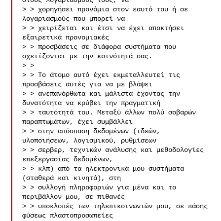
στους λογαριασμούς τους, να

> > χορηγήσει προνόμια στον εαυτό του ή σε 
λογαριασμούς που μπορεί να

> > χειρίζεται και έτσι να έχει αποκτήσει 
εξαιρετικά προνομιακές

> > προσβάσεις σε διάφορα συστήματα που 
σχετίζονται με την κοινότητά σας.

> >

> > Το άτομο αυτό έχει εκμεταλλευτεί τις 
προσβάσεις αυτές για να με βλάψει

> > ανεπανόρθωτα και μάλιστα έχοντας την 
δυνατότητα να κρύβει την πραγματική

> > ταυτότητά του. Μεταξύ άλλων πολύ σοβαρών 
παραπτωμάτων, έχει συμβάλλει

> > στην απόσπαση δεδομένων (ιδεών, 
υλοποιήσεων, λογισμικού, ρυθμίσεων

> > σερβερ, τεχνικών ανάλυσης και μεθοδολογίες 
επεξεργασίας δεδομένων,

> > κλπ) από τα ηλεκτρονικά μου συστήματα 
(σταθερά και κινητά), στη

> > συλλογή πληροφοριών για μένα και το 
περιβάλλον μου, σε πιθανές

> > υποκλοπές των τηλεπικοινωνιών μου, σε πάσης 
φύσεως πλαστοπροσωπείες
