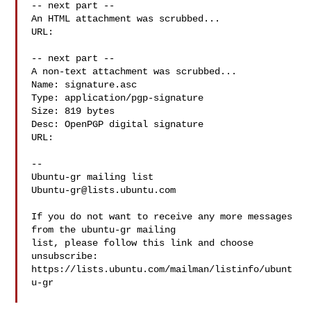
-- next part --

An HTML attachment was scrubbed...

-- next part --

A non-text attachment was scrubbed...

Name: signature.asc

Type: application/pgp-signature

Size: 819 bytes

Desc: OpenPGP digital signature

-- 

Ubuntu-gr@lists.ubuntu.com
If you do not want to receive any more messages 
from the ubuntu-gr mailing 

list, please follow this link and choose 
unsubscribe:

https://lists.ubuntu.com/mailman/listinfo/ubunt
u-gr
