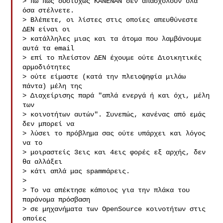
> πω πως δυστυχώς ΚΑΝΕΝΑΝ δεν απασχολούν όλα 
όσα στέλνετε.

> Βλέπετε, οι λίστες στις οποίες απευθύνεστε 
ΔΕΝ είναι οι

> κατάλληλες μιας και τα άτομα που λαμβάνουμε 
αυτά τα email

> επί το πλείστον ΔΕΝ έχουμε ούτε Διοικητικές 
αρμοδιότητες

> ούτε είμαστε (κατά την πλειοψηφία μιλάω 
πάντα) μέλη της

> Διαχείρισης παρά "απλά ενεργά ή και όχι, μέλη 
των 

> κοινοτήτων αυτών". Συνεπώς, κανένας από εμάς 
δεν μπορεί να

> λύσει το πρόβλημα σας ούτε υπάρχει και λόγος 
να το

> μοιραστείς 3εις και 4εις φορές εξ αρχής, δεν 
θα αλλάξει

> κάτι απλά μας spammάρεις.

> 

> Το να απέκτησε κάποιος για την πλάκα του 
παράνομα πρόσβαση

> σε μηχανήματα των OpenSource κοινοτήτων στις 
οποίες
