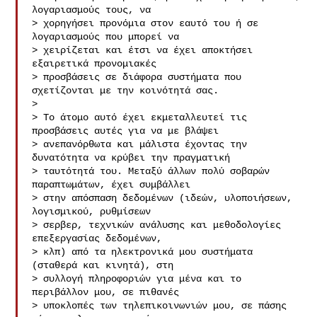
λογαριασμούς τους, να

> χορηγήσει προνόμια στον εαυτό του ή σε 
λογαριασμούς που μπορεί να

> χειρίζεται και έτσι να έχει αποκτήσει 
εξαιρετικά προνομιακές

> προσβάσεις σε διάφορα συστήματα που 
σχετίζονται με την κοινότητά σας.

>

> Το άτομο αυτό έχει εκμεταλλευτεί τις 
προσβάσεις αυτές για να με βλάψει

> ανεπανόρθωτα και μάλιστα έχοντας την 
δυνατότητα να κρύβει την πραγματική

> ταυτότητά του. Μεταξύ άλλων πολύ σοβαρών 
παραπτωμάτων, έχει συμβάλλει

> στην απόσπαση δεδομένων (ιδεών, υλοποιήσεων, 
λογισμικού, ρυθμίσεων

> σερβερ, τεχνικών ανάλυσης και μεθοδολογίες 
επεξεργασίας δεδομένων,

> κλπ) από τα ηλεκτρονικά μου συστήματα 
(σταθερά και κινητά), στη

> συλλογή πληροφοριών για μένα και το 
περιβάλλον μου, σε πιθανές

> υποκλοπές των τηλεπικοινωνιών μου, σε πάσης 