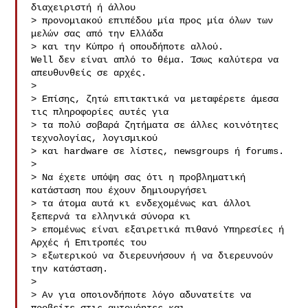
διαχειριστή ή άλλου

> προνομιακού επιπέδου μία προς μία όλων των 
μελών σας από την Ελλάδα

> και την Κύπρο ή οπουδήποτε αλλού.

Well δεν είναι απλό το θέμα. Ίσως καλύτερα να 
απευθυνθείς σε αρχές.

>

> Επίσης, ζητώ επιτακτικά να μεταφέρετε άμεσα 
τις πληροφορίες αυτές για

> τα πολύ σοβαρά ζητήματα σε άλλες κοινότητες 
τεχνολογίας, λογισμικού

> και hardware σε λίστες, newsgroups ή forums.

>

> Να έχετε υπόψη σας ότι η προβληματική 
κατάσταση που έχουν δημιουργήσει

> τα άτομα αυτά κι ενδεχομένως και άλλοι 
ξεπερνά τα ελληνικά σύνορα κι

> επομένως είναι εξαιρετικά πιθανό Υπηρεσίες ή 
Αρχές ή Επιτροπές του

> εξωτερικού να διερευνήσουν ή να διερευνούν 
την κατάσταση.

>

> Αν για οποιονδήποτε λόγο αδυνατείτε να 