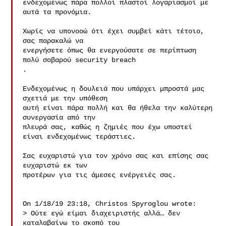
ενδεχομένως πάρα πολλοί πλαστοί λογαριασμοί με 
αυτά τα προνόμια.

Χωρίς να υπονοοώ ότι έχει συμβεί κάτι τέτοιο, 
σας παρακαλώ να

ενεργήσετε όπως θα ενεργούσατε σε περίπτωση 
πολύ σοβαρού security breach

.

Ενδεχομένως η δουλειά που υπάρχει μπροστά μας 
σχετιά με την υπόθεση

αυτή είναι πάρα πολλή και θα ήθελα την καλύτερη 
συνεργασία από την

πλευρά σας, καθώς η ζημιές που έχω υποστεί 
είναι ενδεχομένως τεράστιες.

Σας ευχαριστώ για τον χρόνο σας και επίσης σας 
ευχαριστώ εκ των

προτέρων για τις άμεσες ενέργειές σας.

On 1/18/19 23:18, Christos Spyroglou wrote:

> Ούτε εγώ είμαι διαχειριστής αλλά… δεν 
καταλαβαίνω το σκοπό του 
