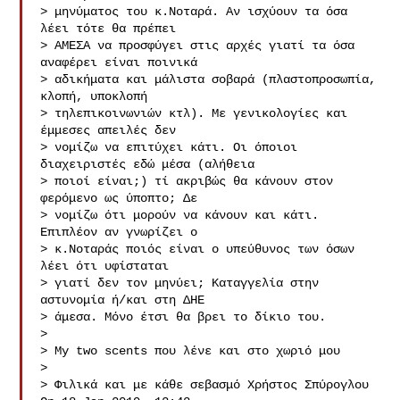
> μηνύματος του κ.Νοταρά. Αν ισχύουν τα όσα 
λέει τότε θα πρέπει

> ΑΜΕΣΑ να προσφύγει στις αρχές γιατί τα όσα 
αναφέρει είναι ποινικά 

> αδικήματα και μάλιστα σοβαρά (πλαστοπροσωπία, 
κλοπή, υποκλοπή 

> τηλεπικοινωνιών κτλ). Με γενικολογίες και 
έμμεσες απειλές δεν 

> νομίζω να επιτύχει κάτι. Οι όποιοι 
διαχειριστές εδώ μέσα (αλήθεια 

> ποιοί είναι;) τί ακριβώς θα κάνουν στον 
φερόμενο ως ύποπτο; Δε 

> νομίζω ότι μορούν να κάνουν και κάτι. 
Επιπλέον αν γνωρίζει ο 

> κ.Νοταράς ποιός είναι ο υπεύθυνος των όσων 
λέει ότι υφίσταται

> γιατί δεν τον μηνύει; Καταγγελία στην 
αστυνομία ή/και στη ΔΗΕ

> άμεσα. Μόνο έτσι θα βρει το δίκιο του.

> 

> My two scents που λένε και στο χωριό μου

> 

> Φιλικά και με κάθε σεβασμό Χρήστος Σπύρογλου 