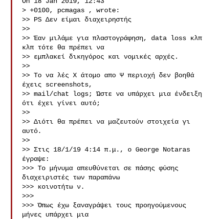
On 18 Jan 2019, 12:43 

> +0100, pcmagas , wrote:

>> PS Δεν είμαι διαχειρηστής

>> 

>> Έαν μιλάμε για πλαστογράφηση, data loss κλπ 
κλπ τότε θα πρέπει να

>> εμπλακεί δικηγόρος και νομικές αρχές.

>> 

>> Το να λές Χ άτομο απο Ψ περιοχή δεν βοηθά 
έχεις screenshots, 

>> mail/chat logs; Ώστε να υπάρχει μια ένδειξη 
ότι έχει γίνει αυτό;

>> 

>> Διότι θα πρέπει να μαζευτούν στοιχεία γι 
αυτό.

>> 

>> Στις 18/1/19 4:14 π.μ., ο George Notaras 
έγραψε:

>>> Το μήνυμα απευθύνεται σε πάσης φύσης 
διαχειριστές των παραπάνω 

>>> κοινοτήτω ν.

>>> 

>>> Όπως έχω ξαναγράψει τους προηγούμενους 
μήνες υπάρχει μια 
