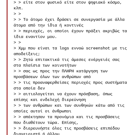
> > είτε στον φυσικό είτε στον ψηφιακό κόσμο, 
κλπ.

> >

> > Το άτομο έχει δράσει σε συνεργασία με άλλα 
άτομα από την ίδια ή κοντινές

> > περιοχές, οι οποίοι έχουν πράξει ακριβώς τα 
ίδια εναντίον μου.

> >

> Χμμ που είναι τα logs εννοώ screenshot με τις 
αποδείξεις;

> > Ζητώ επιτακτικά τις άμεσες ενέργειές σας 
στα πλαίσια των κοινοτήτων

> > σας ως προς την ΠΛΗΡΗ κατάργηση των 
προσβάσεων όλων των ανθρώπων από

> > τις προαναφερθείσες περιοχές προς συστήματα 
στα οποία δεν

> > αιτιολογείται να έχουν πρόσβαση, όπως 
επίσης και ενδελεχή διερεύνηση

> > των ανθρώπων και των συνθηκών κάτω από τις 
οποίες αυτοί οι άνθρωποι

> > απέκτησαν τα προνόμια και τις προσβάσεις 
που διαθέτουν τώρα. Επίσης,

> > διερευνήστε όλες τις προσβάσεις επιπέδου 
διαχειριστή ή άλλου
