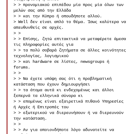
> > προνομιακού επιπέδου μία προς μία όλων των 
μελών σας από την Ελλάδα

> > και την Κύπρο ή οπουδήποτε αλλού.

> Well δεν είναι απλό το θέμα. Ίσως καλύτερα να 
απευθυνθείς σε αρχές.

> >

> > Επίσης, ζητώ επιτακτικά να μεταφέρετε άμεσα 
τις πληροφορίες αυτές για

> > τα πολύ σοβαρά ζητήματα σε άλλες κοινότητες 
τεχνολογίας, λογισμικού

> > και hardware σε λίστες, newsgroups ή 
forums.

> >

> > Να έχετε υπόψη σας ότι η προβληματική 
κατάσταση που έχουν δημιουργήσει

> > τα άτομα αυτά κι ενδεχομένως και άλλοι 
ξεπερνά τα ελληνικά σύνορα κι

> > επομένως είναι εξαιρετικά πιθανό Υπηρεσίες 
ή Αρχές ή Επιτροπές του

> > εξωτερικού να διερευνήσουν ή να διερευνούν 
την κατάσταση.

> >

> > Αν για οποιονδήποτε λόγο αδυνατείτε να 