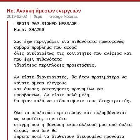
Re: Ανάγκη άμεσων ενεργειών
2019-02-02
ϑεμα
George Notaras
-BEGIN PGP SIGNED MESSAGE-

Hash: SHA256

Σας έχω περιγράψει ένα πιθανότατα πρωτοφανώς 
σοβαρό πρόβλημα που αφορά

όλες ανεξαιρέτως τις κοινότητες που ανέφερα και 
που έχει πιθανότατα

ιδιαίτερα περίπλοκες προεκτάσεις.

Αν είστε διαχειριστές, θα ήταν προτιμότερο να 
κάνατε άμεσα ελέγχους

και άμεσες καταργήσεις προνομίων και 
προσβάσεων. Αν είστε απλά μέλη,

θα ήταν καλό να ειδοποιήσετε τους διαχειριστές.

Όλα τα υπόλοιπα περιττεύουν και εκλαμβάνονται 
ως κοροϊδία, την ίδια

στιγμή που η βάναυση εκμετάλλευσή μου από δόλια 
άτομα, που δεν θα

έπρεπε ποτέ να διαθέτουν διευρυμένα προνόμια 