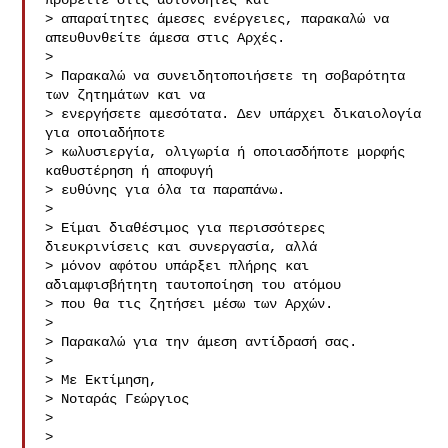
προβείτε στις αυτονόητες και

> απαραίτητες άμεσες ενέργειες, παρακαλώ να 
απευθυνθείτε άμεσα στις Αρχές.

>

> Παρακαλώ να συνειδητοποιήσετε τη σοβαρότητα 
των ζητημάτων και να

> ενεργήσετε αμεσότατα. Δεν υπάρχει δικαιολογία 
για οποιαδήποτε

> κωλυσιεργία, ολιγωρία ή οποιασδήποτε μορφής 
καθυστέρηση ή αποφυγή

> ευθύνης για όλα τα παραπάνω.

>

> Είμαι διαθέσιμος για περισσότερες 
διευκρινίσεις και συνεργασία, αλλά

> μόνον αφότου υπάρξει πλήρης και 
αδιαμφισβήτητη ταυτοποίηση του ατόμου

> που θα τις ζητήσει μέσω των Αρχών.

>

> Παρακαλώ για την άμεση αντίδρασή σας.

>

> Με Εκτίμηση,

> Νοταράς Γεώργιος

>

>
