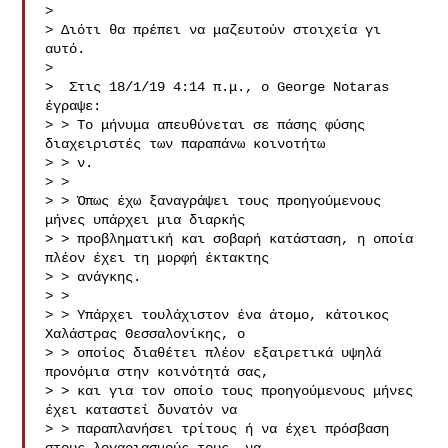
>

> Διότι θα πρέπει να μαζευτούν στοιχεία γι 
αυτό.

>

>  Στις 18/1/19 4:14 π.μ., ο George Notaras 
έγραψε:

> > Το μήνυμα απευθύνεται σε πάσης φύσης 
διαχειριστές των παραπάνω κοινοτήτω

> > ν.

> >

> > Όπως έχω ξαναγράψει τους προηγούμενους 
μήνες υπάρχει μια διαρκής

> > προβληματική και σοβαρή κατάσταση, η οποία 
πλέον έχει τη μορφή έκτακτης

> > ανάγκης.

> >

> > Υπάρχει τουλάχιστον ένα άτομο, κάτοικος 
Χαλάστρας Θεσσαλονίκης, ο

> > οποίος διαθέτει πλέον εξαιρετικά υψηλά 
προνόμια στην κοινότητά σας,

> > και για τον οποίο τους προηγούμενους μήνες 
έχει καταστεί δυνατόν να

> > παραπλανήσει τρίτους ή να έχει πρόσβαση 