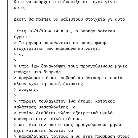
Ώστε να υπάρχει μια ένδειξη ότι έχει γίνει 
αυτό;

Διότι θα πρέπει να μαζευτούν στοιχεία γι αυτό.

 Στις 18/1/19 4:14 π.μ., ο George Notaras 
έγραψε:

> Το μήνυμα απευθύνεται σε πάσης φύσης 
διαχειριστές των παραπάνω κοινοτήτω

> ν.

>

> Όπως έχω ξαναγράψει τους προηγούμενους μήνες 
υπάρχει μια διαρκής

> προβληματική και σοβαρή κατάσταση, η οποία 
πλέον έχει τη μορφή έκτακτης

> ανάγκης.

>

> Υπάρχει τουλάχιστον ένα άτομο, κάτοικος 
Χαλάστρας Θεσσαλονίκης, ο

> οποίος διαθέτει πλέον εξαιρετικά υψηλά 
προνόμια στην κοινότητά σας,

> και για τον οποίο τους προηγούμενους μήνες 
έχει καταστεί δυνατόν να

> παραπλανήσει τρίτους ή να έχει πρόσβαση στους 