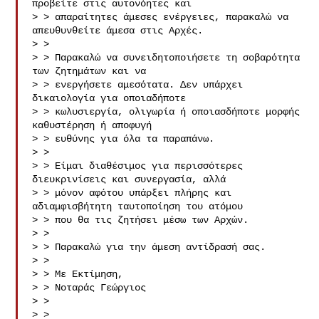
προβείτε στις αυτονόητες και

> > απαραίτητες άμεσες ενέργειες, παρακαλώ να 
απευθυνθείτε άμεσα στις Αρχές.

> >

> > Παρακαλώ να συνειδητοποιήσετε τη σοβαρότητα 
των ζητημάτων και να

> > ενεργήσετε αμεσότατα. Δεν υπάρχει 
δικαιολογία για οποιαδήποτε

> > κωλυσιεργία, ολιγωρία ή οποιασδήποτε μορφής 
καθυστέρηση ή αποφυγή

> > ευθύνης για όλα τα παραπάνω.

> >

> > Είμαι διαθέσιμος για περισσότερες 
διευκρινίσεις και συνεργασία, αλλά

> > μόνον αφότου υπάρξει πλήρης και 
αδιαμφισβήτητη ταυτοποίηση του ατόμου

> > που θα τις ζητήσει μέσω των Αρχών.

> >

> > Παρακαλώ για την άμεση αντίδρασή σας.

> >

> > Με Εκτίμηση,

> > Νοταράς Γεώργιος

> >

> >
