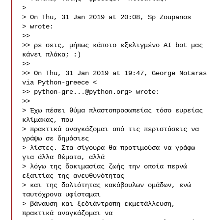
> 

> On Thu, 31 Jan 2019 at 20:08, Sp Zoupanos 

> wrote:

>> 

>> ρε σεις, μήπως κάποιο εξελιγμένο ΑΙ bot μας 
κάνει πλάκα; :)

>> 

>> On Thu, 31 Jan 2019 at 19:47, George Notaras 
via Python-greece < 

>> 
python-gre...@python.org
> wrote:

>> 

> Έχω πέσει θύμα πλαστοπροσωπείας τόσο ευρείας 
κλίμακας, που

> πρακτικά αναγκάζομαι από τις περιστάσεις να 
γράψω σε δημόσιες

> λίστες. Στα σίγουρα θα προτιμούσα να γράφω 
για άλλα θέματα, αλλά

> λόγω της δοκιμασίας ζωής την οποία περνώ 
εξαιτίας της ανευθυνότητας

> και της δολιότητας κακόβουλων ομάδων, ενώ 
ταυτόχρονα υφίσταμαι

> βάναυση και ξεδιάντροπη εκμετάλλευση, 
πρακτικά αναγκάζομαι να
