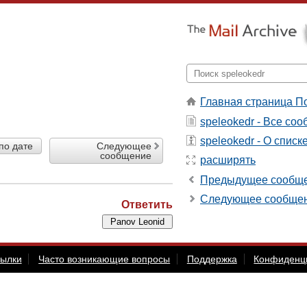
Главная страница П
speleokedr - Все со
speleokedr - О списк
по дате
Следующее
сообщение
расширять
Предыдущее сообщ
Следующее сообще
Ответить
сылки
Часто возникающие вопросы
Поддержка
Конфиденц