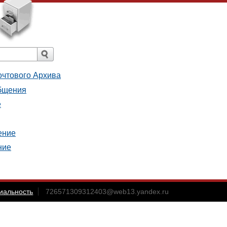
очтового Архива
общения
е
ение
ние
иальность
726571309312403@web13.yandex.ru