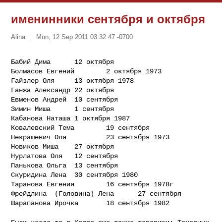
именинники сентября и октября
Alina
Mon, 12 Sep 2011 03:32:47 -0700
Бабий Дима      12 октября

Болмасов Евгений        2 октября 1973

Гайзлер Оля     13 октября 1978

Ганжа Александр 22 октября

Евменов Андрей  10 сентября

Зимин Миша      1 сентября

Кабанова Наташа 1 октября 1987

Ковалевский Тема        19 сентября

Некрашевич Оля          23 сентября 1973

Новиков Миша    27 октября

Нурлатова Оля   12 сентября

Панькова Ольга  13 сентября

Скуридина Лена  30 сентября 1980

Таранова Евгения        16 сентября 1978г

Фрейдлина  (Головина) Лена      27 сентября

Шарапанова Ирочка       18 сентября 1982