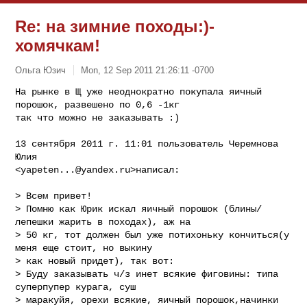
Re: на зимние походы:)-
хомячкам!
Ольга Юзич
Mon, 12 Sep 2011 21:26:11 -0700
На рынке в Щ уже неоднократно покупала яичный 
порошок, развешено по 0,6 -1кг

так что можно не заказывать :)
13 сентября 2011 г. 11:01 пользователь Черемнова 
Юлия

<
yapeten...@yandex.ru
>написал:

> Всем привет!

> Помню как Юрик искал яичный порошок (блины/
лепешки жарить в походах), аж на

> 50 кг, тот должен был уже потихоньку кончиться(у 
меня еще стоит, но выкину

> как новый придет), так вот:

> Буду заказывать ч/з инет всякие фиговины: типа 
суперпупер курага, суш

> маракуйя, орехи всякие, яичный порошок,начинки 