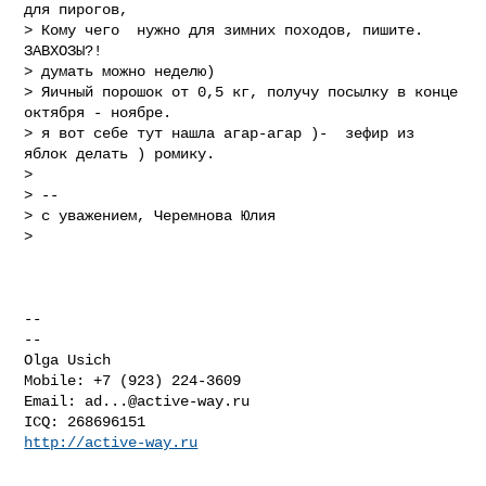
для пирогов,

> Кому чего  нужно для зимних походов, пишите. 
ЗАВХОЗЫ?!

> думать можно неделю)

> Яичный порошок от 0,5 кг, получу посылку в конце 
октября - ноябре.

> я вот себе тут нашла агар-агар )-  зефир из 
яблок делать ) ромику.

>

> --

> с уважением, Черемнова Юлия

>

-- 

-- 

Olga Usich

Mobile: +7 (923) 224-3609

Email: 
ad...@active-way.ru
http://active-way.ru