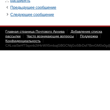
расширять
Предыдущее сообщение
Следующее сообщение
Главная страница Почтового Архива
Добавление списка
рассылки
Часто возникающие вопросы
Поддержка
Конфиденциальность
CALvaiSeHTSqxnb2tHtrWX5mbajGBGCNtjGo5BrDsf7BmGM0s0g@m