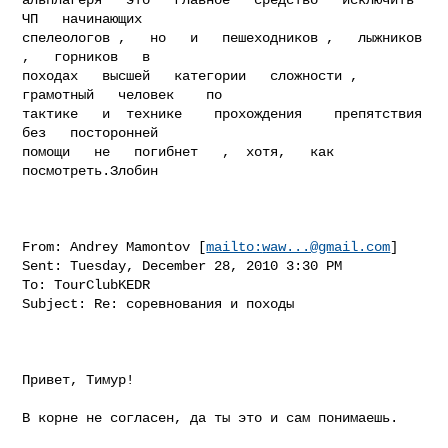
ЧП   начинающих

спелеологов ,   но   и   пешеходников ,   лыжников   
,   горников   в

походах   высшей   категории   сложности ,   
грамотный   человек    по

тактике   и  технике    прохождения    препятствия  
без   посторонней

помощи   не   погибнет   ,  хотя,   как   
посмотреть.Злобин
From: Andrey Mamontov [
mailto:
waw...@gmail.com
] 

Sent: Tuesday, December 28, 2010 3:30 PM

To: TourClubKEDR

Subject: Re: соревнования и походы

Привет, Тимур!

В корне не согласен, да ты это и сам понимаешь.
