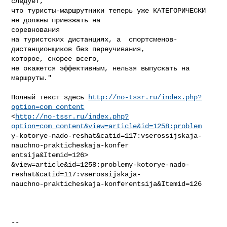
следует,

что туристы-маршрутники теперь уже КАТЕГОРИЧЕСКИ 
не должны приезжать на

соревнования

на туристских дистанциях, а  спортсменов-
дистанционщиков без переучивания,

которое, скорее всего,

не окажется эффективным, нельзя выпускать на 
маршруты."

Полный текст здесь 
http://no-tssr.ru/index.php?
option=com_content
<
http://no-tssr.ru/index.php?
option=com_content&view=article&id=1258:problem
y-kotorye-nado-reshat&catid=117:vserossijskaja-
nauchno-prakticheskaja-konfer

entsija&Itemid=126>

&view=article&id=1258:problemy-kotorye-nado-
reshat&catid=117:vserossijskaja-

nauchno-prakticheskaja-konferentsija&Itemid=126

-- 
