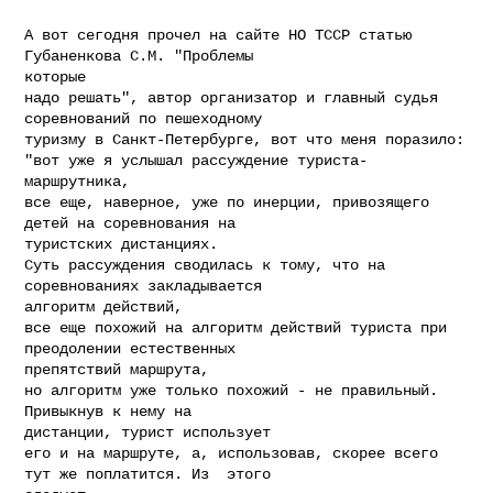
А вот сегодня прочел на сайте НО ТССР статью 
Губаненкова С.М. "Проблемы

которые

надо решать", автор организатор и главный судья 
соревнований по пешеходному

туризму в Санкт-Петербурге, вот что меня поразило:

"вот уже я услышал рассуждение туриста-
маршрутника,

все еще, наверное, уже по инерции, привозящего 
детей на соревнования на

туристских дистанциях.

Суть рассуждения сводилась к тому, что на 
соревнованиях закладывается

алгоритм действий,

все еще похожий на алгоритм действий туриста при 
преодолении естественных

препятствий маршрута,

но алгоритм уже только похожий - не правильный. 
Привыкнув к нему на

дистанции, турист использует

его и на маршруте, а, использовав, скорее всего 
тут же поплатится. Из  этого
