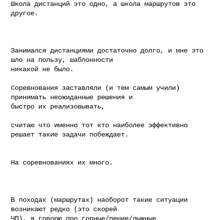
Школа дистанций это одно, а школа маршрутов это 
другое.

Занимался дистанциями достаточно долго, и мне это 
шло на пользу, шаблонности

никакой не было.

Соревнования заставляли (и тем самым учили) 
принимать неожиданные решения и

быстро их реализовывать,

считаю что именно тот кто наиболее эффективно 
решает такие задачи побеждает.

На соревнованиях их много.

В походах (маршрутах) наоборот такие ситуации 
возникают редко (это скорей

ЧП), я говорю про горные/пешие/лыжные 
