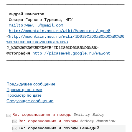
__________________________________________________
_

 Андрей Мамонтов

 Секция Горного Туризма, НГУ

mailto:
waw...@gmail.com
http://mountain.nsu.ru/wiki/Мамонтов_Андрей
<
http://mountain.nsu.ru/wiki/%D0%9C%D0%B0%D0%BC%D0
%BE%D0%BD%D1%82%D0%BE%D0%B
2_%D0%90%D0%BD%D0%B4%D1%80%D0%B5%D0%B9> 

Фотография 
http://picasaweb.google.ru/wawont
__________________________________________________
_

Предыдущее сообщение
Просмотр по теме
Просмотр по дате
Следующее сообщение
Re: соревнования и походы
Dmitriy Babiy
Re: соревнования и походы
Andrey Mamontov
FW: соревнования и походы
Геннадий