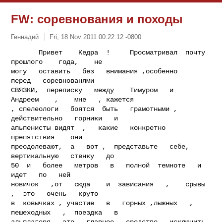
FW: соревнования и походы
Геннадий
Fri, 18 Nov 2011 00:22:12 -0800
       Привет    Кедра  !     Просматривал  почту    
прошлого    года,    не

могу   оставить   без   внимания ,особенно    
перед   соревнованями

СВЯЗКИ,  переписку   между    Тимуром   и   
Андреем    ,    мне   , кажется

, спелеологи   боятся  быть   грамотными ,  
действительно   горники   и

апьпенисты видят  ,   какие   конкретно    
препятствия    они

преодолевают,  а   вот ,  представьте   себе,   
вертикальную   стенку   до

50  и   более   метров   в   полной  темноте   и   
идет   по   ней

новичок   ,от   сюда    и  зависания   ,    срывы   
,  это   очень   круто

в  ковычках , участие   в   горных ,лыжных   , 
пешеходных   ,  поездка   в

альплагеря   это   главное   средство   исключить   