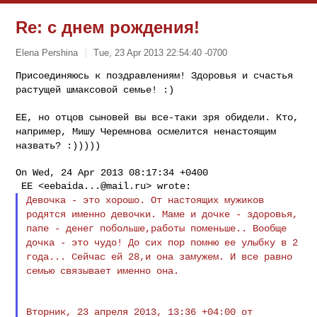
Re: с днем рождения!
Elena Pershina
Tue, 23 Apr 2013 22:54:40 -0700
Присоединяюсь к поздравлениям! Здоровья и счастья
растущей
шмаксовой семье! :)
ЕЕ, но отцов сыновей вы все-таки зря обидели. Кто,
например, Мишу Черемнова осмелится ненастоящим
назвать?
:)))))
On Wed, 24 Apr 2013 08:17:34 +0400

 ЕE <
eebaida...@mail.ru
Девочка - это хорошо. От настоящих мужиков
родятся
именно девочки.
Маме и дочке - здоровья,
папе - денег побольше,работы
поменьше..
Вообще
дочка - это чудо! До сих пор помню ее улыбку в 2
года... Сейчас ей 28,и она замужем. И все равно
семью
связывает именно она.
Вторник, 23 апреля 2013, 13:36 +04:00 от