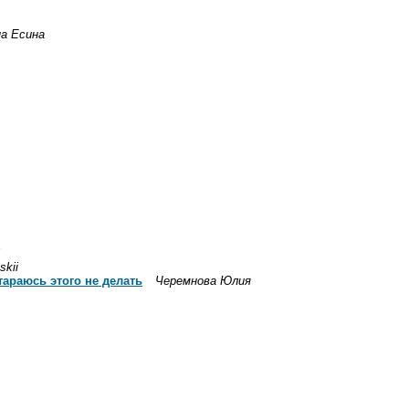
а Есина
skii
тараюсь этого не делать
Черемнова Юлия