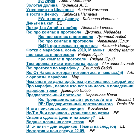
кукуруза
Andrey Mamontov
Золотая долина
Кузнецов А.Ю.
Уточнения по Шелковке
Aндрей Евменов
в гости к Денису
Кабанова Наталья
FW: в гости к Денису
Кабанова Наталья
Деньги на кат
ЕЕ
Поход 1ка Алтай в ноябре
Alexander Livenets
Re: про компас в протоколе
Дмитрий Медведев
Re: про компас в протоколе
Дмитрий Бабий
Re: про компас в протоколе
Черемнова Юлия
Re[2]: про компас в протоколе
Alexandr Deruga
Фотки с марафона, осень 2010, М амонт
Andrey Mamon
про компас в протоколе
Рябцев Юрий
про компас в протоколе
Рябцев Юрий
Тренировка в искитимском ка рьере
Alexander Livenet
Re: протокол по марафону
Дмитрий Бабий
Re: От Наташи, которая потерял ась и нашлась))))
Ark
сюрпризы марафона
May
Чем опытнее дальнодей, тем р искованнее каждый ег
Про марафон, первое что вспо мнилось в понедельни
марофон, треки
Дмитрий Бабий
Предварительный протокол
Черемнова Юлия
Re: Предварительный протокол/итого
Alexandr 
RE: Предварительный протокол/итого
Denis Sh
Итоги поисковых экспедиций
Kovalevskii
Не-Т и Дни водников - уточнение по датам
ЕЕ
Снаряга сдохла. Деньги на замену?
ЕЕ
Водные планы на след. сезон
ЕЕ
Вт .и пятн – дни водников. Планы на след год
ЕЕ
Не-тортик и не-в среду,а 22.09.
ЕЕ