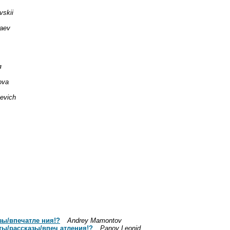
vskii
aev
я
ova
hevich
зы/впечатле ния!?
Andrey Mamontov
ты/рассказы/впеч атления!?
Panov Leonid