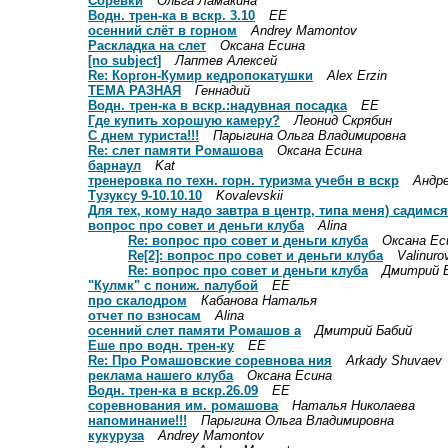
Соревки
Ольга Ламакина
Водн. трен-ка в вскр. 3.10
ЕЕ
осенний слёт в горном
Andrey Mamontov
Раскладка на слет
Оксана Есина
[no subject]
Лаптев Алексей
Re: Коргон-Кумир кедропокатушки
Alex Erzin
ТЕМА РАЗНАЯ
Геннадий
Водн. трен-ка в вскр.:надувная посадка
ЕЕ
Где купить хорошую камеру?
Леонид Скрябин
С днем туриста!!!
Парыгина Ольга Владимировна
Re: слет памяти Ромашова
Оксана Есина
барнаул
Kat
тренеровка по техн. горн. туризма учебн в вскр
Андр
Тузуксу 9-10.10.10
Kovalevskii
Для тех, кому надо завтра в центр, типа меня) садимся
вопрос про совет и деньги клуба
Alina
Re: вопрос про совет и деньги клуба
Оксана Ес
Re[2]: вопрос про совет и деньги клуба
Valinuro
Re: вопрос про совет и деньги клуба
Дмитрий 
"Кулмк" с пониж. палубой
ЕЕ
про скалодром
Кабанова Наталья
отчет по взносам
Alina
осенний слет памяти Ромашов а
Дмитрий Бабий
Еше про водн. трен-ку
ЕЕ
Re: Про Ромашовские соревнова ния
Arkady Shuvaev
реклама нашего клуба
Оксана Есина
Водн. трен-ка в вскр.26.09
ЕЕ
соревнования им. ромашова
Наталья Николаева
напоминание!!!
Парыгина Ольга Владимировна
кукуруза
Andrey Mamontov