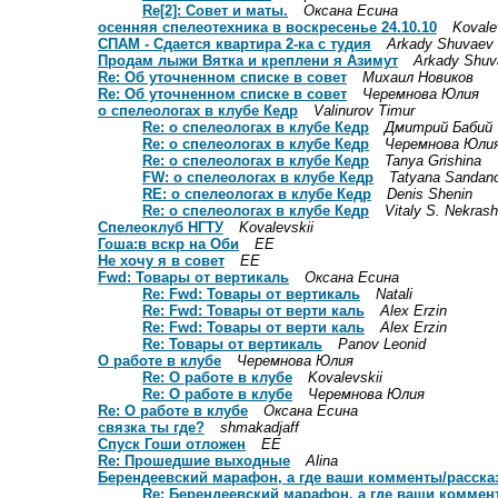
Re[2]: Совет и маты.
Оксана Есина
осенняя спелеотехника в воскресенье 24.10.10
Kovale
СПАМ - Сдается квартира 2-ка с тудия
Arkady Shuvaev
Продам лыжи Вятка и креплени я Азимут
Arkady Shuv
Re: Об уточненном списке в совет
Михаил Новиков
Re: Об уточненном списке в совет
Черемнова Юлия
о спелеологах в клубе Кедр
Valinurov Timur
Re: о спелеологах в клубе Кедр
Дмитрий Бабий
Re: о спелеологах в клубе Кедр
Черемнова Юли
Re: о спелеологах в клубе Кедр
Tanya Grishina
FW: о спелеологах в клубе Кедр
Tatyana Sandan
RE: о спелеологах в клубе Кедр
Denis Shenin
Re: о спелеологах в клубе Кедр
Vitaly S. Nekras
Спелеоклуб НГТУ
Kovalevskii
Гоша:в вскр на Оби
ЕЕ
Не хочу я в совет
ЕЕ
Fwd: Товары от вертикаль
Оксана Есина
Re: Fwd: Товары от вертикаль
Natali
Re: Fwd: Товары от верти каль
Alex Erzin
Re: Fwd: Товары от верти каль
Alex Erzin
Re: Товары от вертикаль
Panov Leonid
О работе в клубе
Черемнова Юлия
Re: О работе в клубе
Kovalevskii
Re: О работе в клубе
Черемнова Юлия
Re: О работе в клубе
Оксана Есина
связка ты где?
shmakadjaff
Спуск Гоши отложен
ЕE
Re: Прошедшие выходные
Alina
Берендеевский марафон, а где ваши комменты/расска
Re: Берендеевский марафон, а где ваши коммен