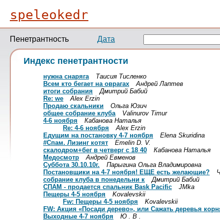
speleokedr
Пенетрантность
Дата
Индекс пенетрантности
нужна снаряга
Таисия Тисленко
Всем кто бегает на оврагах
Андрей Лаптев
итоги собрания
Дмитрий Бабий
Re: we
Alex Erzin
Продаю скальники
Ольга Юзич
общее собрание клуба
Valinurov Timur
4-6 ноября
Кабанова Наталья
Re: 4-6 ноября
Alex Erzin
Едущим на постановку 4-7 ноября
Elena Skuridina
#Спам. Лизинг котят
Emelin D. V.
скалодром+бег в четверг с 18 40
Кабанова Наталья
Медосмотр
Aндрей Евменов
Суббота 30.10.10г.
Парыгина Ольга Владимировна
Постановщики на 4-7 ноября! ЕЩЕ есть желающие?
собрание клуба в понедельни к
Дмитрий Бабий
СПАМ - продается спальник Bask Pacific
JMka
Пещеры 4-5 ноября
Kovalevskii
Fw: Пещеры 4-5 ноября
Kovalevskii
FW: Акция «Посади дерево», или Сажать деревья корн
Выходные 4-7 ноября
Ю . В .