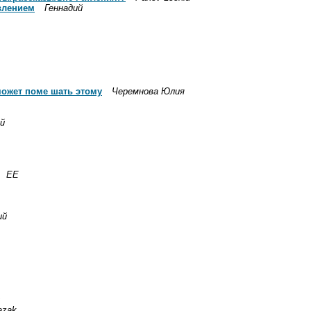
влением
Геннадий
может поме шать этому
Черемнова Юлия
ий
ЕE
ий
azak