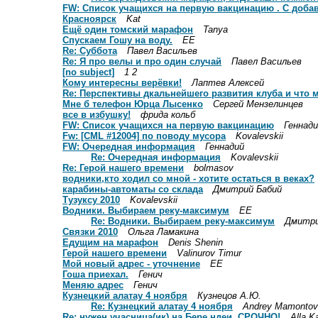
FW: Cписок учащихся на первую вакцинацию . С доба
Красноярск
Kat
Ещё один томский марафон
Tanya
Спускаем Гошу на воду.
ЕE
Re: Суббота
Павел Васильев
Re: Я про велы и про один случай
Павел Васильев
[no subject]
1 2
Кому интересны верёвки!
Лаптев Алексей
Re: Перспективы дкальнейшего развития клуба и что 
Мне б телефон Юрца Лысенко
Сергей Мензелинцев
все в избушку!
фрида кольб
FW: Cписок учащихся на первую вакцинацию
Геннад
Fw: [CML #12004] по поводу мусора
Kovalevskii
FW: Очередная информация
Геннадий
Re: Очередная информация
Kovalevskii
Re: Герой нашего времени
bolmasov
водники,кто ходил со мной - хотите остаться в веках?
карабины-автоматы со склада
Дмитрий Бабий
Тузуксу 2010
Kovalevskii
Водники. Выбираем реку-максимум
ЕЕ
Re: Водники. Выбираем реку-максимум
Дмитр
Связки 2010
Ольга Ламакина
Едущим на марафон
Denis Shenin
Герой нашего времени
Valinurov Timur
Мой новый адрес - уточнение
ЕE
Гоша приехал.
Генич
Меняю адрес
Генич
Кузнецкий алатау 4 ноября
Кузнецов А.Ю.
Re: Кузнецкий алатау 4 ноября
Andrey Mamontov
Re: нужен учасница(ик) на Бере ндеи. СРОЧНО!
Alla K