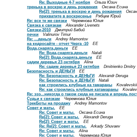
Re: Выходные 4-7 ноября
Ольга Юзич
тренька в воскрю и день рождения
Оксана Есина
Re[2]: тренька в воскрю и день рождения
Оксан
прихватите в воскресенье
Рябцев Юрий
Re: все те же связки
Черемнова Юлия
Связка к связкам
Alexander Livenets
Связки-2010
Дмитрий Бабий
печки
Valinurov Timur
Re: ...деньги
Andrey Mamontov
на кедросайте - отчет Черга -10
ЕE
Вода,снаряга,деньги
ЕE
Re: Вода,снаряга,деньги
Natali
Re[2]: Вода,снаряга,деньги
ЕE
садим деревья 23 октября
Alina
Re: садим деревья 23 октября
Dmitrienko Dmitry
Безопасность и ДЕНЬГИ
ЕЕ
Re: Безопасность и ДЕНЬГИ
Alexandr Deruga
Re: Безопасность и ДЕНЬГИ
Natali
как строились клубные ка тамараны
Kovalevskii
Re: как строились клубные катамараны
Kovalev
Re: эээ...никогда о таком сюда не писала и впредь пос
Судьи к связкам
Черемнова Юлия
ТрекБоты на продажу
Andrey Mamontov
Совет и маты.
ЕE
Re: Совет и маты.
Оксана Есина
Re[2]: Совет и маты.
Alexandr Deruga
Re[2]: Совет и маты.
ЕE
Re: Re[2]: Совет и маты.
Arkady Shuvaev
Re: Совет и маты.
Alina
Re: Совет и маты.
Черемнова Юлия