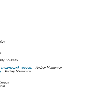
tov
s
ady Shuvaev
о следующий тревер.
Andrey Mamontov
к
Andrey Mamontov
Deruga
enin