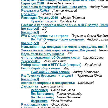
Берендеи 2010
Alexander Livenets
Несколько фотографий с Осен него слёта
Andrey Mam
Результаты Слёта
Лаптев Алексей
Про маты)
Оксана Есина
Раскладка Тузуксу 2010
Мария Платова
Тузуксу поехали
Kovalevskii
Рассказ о кедровском походе 4 к.с. в НГУ, завтра, 19-30
[no subject]
1 2
[no subject]
1 2
FW: О медицинском контроле
Парыгина Ольга Владим
Re: FW: О медицинском контроле
Aндрей Евмен
[no subject]
1 2
Испытания над. посадки: кто может в среду,чтв, пятн?
Заявки на томский марафон подаем Макунину!
Чере
Водн. трен-ки в эту неделю
ЕЕ
отчет-впечатления об Осеннем слете
Оксана Есина
тузуксу-2010
Valinurov Timur
Набор новичков в НГТУ 5.10 (вторник)
Kovalevskii
Fwd: общий сбор секции
May
Fwd: общий сбор секции
Andrey Mamontov
Re: Томские берендеи - кто едет?
Черемнова Юлия
[no subject]
У . Э .
спелео тренировка в воскресенье
Kovalevskii
Дзержинка
Elena Skuridina
Велосипед
Павел Васильев
Re: Велосипед
Ганжа Александр
Re: Велосипед
Павел Васильев
Дзержинка
Elena Pershina
Раскладка и слет
Ольга Юзич