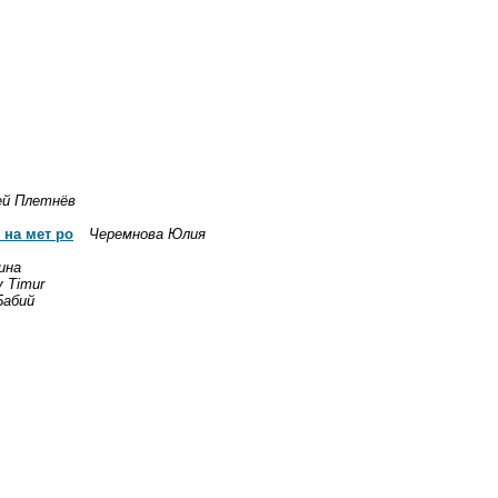
ей Плетнёв
 на мет ро
Черемнова Юлия
ина
v Timur
Бабий