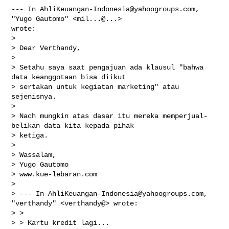
--- In 
AhliKeuangan-Indonesia@yahoogroups.com
, 
"Yugo Gautomo" <mil...@...> 

wrote:

>

> Dear Verthandy,

> 

> Setahu saya saat pengajuan ada klausul "bahwa 
data keanggotaan bisa diikut 

> sertakan untuk kegiatan marketing" atau 
sejenisnya.

> 

> Nach mungkin atas dasar itu mereka memperjual-
belikan data kita kepada pihak 

> ketiga.

> 

> Wassalam,

> Yugo Gautomo

> www.kue-lebaran.com

> 

> --- In 
AhliKeuangan-Indonesia@yahoogroups.com
, 
"verthandy" <verthandy@> wrote:

> >

> > Kartu kredit lagi...
