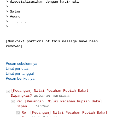
> disosialisasikan dengan hati-hati.

>

> Salam

> Agung

>  __._,_.__

>

[Non-text portions of this message have been 
removed]

Pesan sebelumnya
Lihat per utas
Lihat per tanggal
Pesan berikutnya
[Keuangan] Nilai Pecahan Rupiah Bakal
Dipangkas?
anton ms wardhana
Re: [Keuangan] Nilai Pecahan Rupiah Bakal
Dipan...
tandewi
Re: [Keuangan] Nilai Pecahan Rupiah Bakal