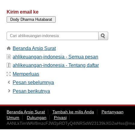
Kirim email ke
Beranda Arsip Surat
ahlikeuangan-indonesia - Semua pesan
ahlikeuangan-indonesia - Tentang daftar
Memperluas
Pesan sebelumnya
Pesan berikutnya
Beranda Arsip Surat
Tambah ke milis Anda
Pertanyaan
Umum
Dukungan
Privasi
AANLkTimWAV8mzcFJW2pRDTyQ4tNRSdW23139kXG2wHss@mail.