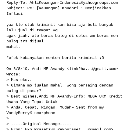
Reply-To: 
AhliKeuangan-Indonesia@yahoogroups.com
Subject: Re: [Keuangan] Khudori : Menjinakkan 
Inflasi

yaa klo otak kriminil kan bisa aja beli banyak 
lalu jual di tempat yg

agak jauh. ato beras bulog di oplos am beras non 
bulog trs dijual

mahal.

*efek kebanyakan nonton berita kriminal ;D

On 8/8/10, Andi MF Avandy <
link2ha...@gmail.com
> 
wrote:

> Mas eko..

> Gimana mo jualan mahal, wong bersaing dengan 
bulog di pasar?

> Best Wishes,Andi MF Avandy«Info: MEGA UKM Kredit 
Usaha Yang Tepat Untuk

> Anda. Cepat, Ringan, Mudah» Sent from my 
VandyBerry® smarphone

>

> -----Original Message-----

> From: Eko Prasetiyo <
ekopraset...@gmail.com
>
