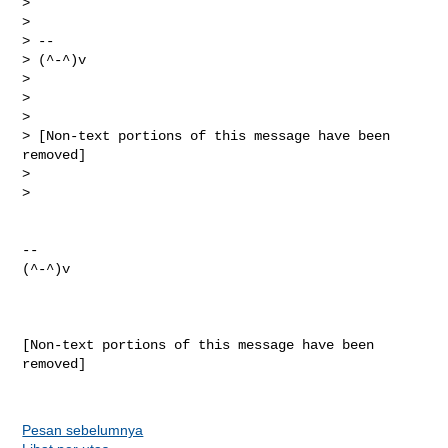
>

>

> --

> (^-^)v

>

>

>

> [Non-text portions of this message have been 
removed]

>

>

-- 

(^-^)v

[Non-text portions of this message have been 
removed]

Pesan sebelumnya