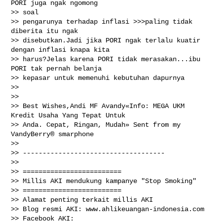
PORI juga ngak ngomong

>> soal

>> pengarunya terhadap inflasi >>>paling tidak 
diberita itu ngak

>> disebutkan.Jadi jika PORI ngak terlalu kuatir 
dengan inflasi knapa kita

>> harus?Jelas karena PORI tidak merasakan...ibu 
PORI tak pernah belanja

>> kepasar untuk memenuhi kebutuhan dapurnya

>>

>>

>> Best Wishes,Andi MF Avandy«Info: MEGA UKM 
Kredit Usaha Yang Tepat Untuk

>> Anda. Cepat, Ringan, Mudah» Sent from my 
VandyBerry® smarphone

>>

>> ------------------------------------

>>

>> =========================

>> Millis AKI mendukung kampanye "Stop Smoking"

>> =========================

>> Alamat penting terkait millis AKI

>> Blog resmi AKI: www.ahlikeuangan-indonesia.com

>> Facebook AKI: 