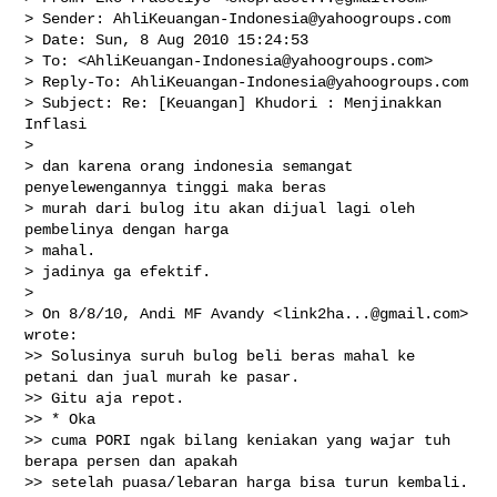
> Sender: 
AhliKeuangan-Indonesia@yahoogroups.com
> Date: Sun, 8 Aug 2010 15:24:53

> To: <
AhliKeuangan-Indonesia@yahoogroups.com
>

> Reply-To: 
AhliKeuangan-Indonesia@yahoogroups.com
> Subject: Re: [Keuangan] Khudori : Menjinakkan 
Inflasi

>

> dan karena orang indonesia semangat 
penyelewengannya tinggi maka beras

> murah dari bulog itu akan dijual lagi oleh 
pembelinya dengan harga

> mahal.

> jadinya ga efektif.

>

> On 8/8/10, Andi MF Avandy <
link2ha...@gmail.com
> 
wrote:

>> Solusinya suruh bulog beli beras mahal ke 
petani dan jual murah ke pasar.

>> Gitu aja repot.

>> * Oka

>> cuma PORI ngak bilang keniakan yang wajar tuh 
berapa persen dan apakah

>> setelah puasa/lebaran harga bisa turun kembali. 