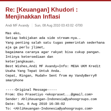
Re: [Keuangan] Khudori :
Menjinakkan Inflasi
Andi MF Avandy
Sun, 08 Aug 2010 03:43:02 -0700
Mas eko,

Setiap kebijakan ada side stream-nya..

Yang penting salah satu tugas pemerintah sederhana 
aja ga perlu jlimet, 

bagaimana caranya agar rakyat bisa cukup pangan. 
Intinya ketersediaan dan 

keterjangkauan.  

Best Wishes,Andi MF Avandy«Info: MEGA UKM Kredit 
Usaha Yang Tepat Untuk Anda. 

Cepat, Ringan, Mudah» Sent from my VandyBerry® 
smarphone
-----Original Message-----

From: Eko Prasetiyo <
ekopraset...@gmail.com
>

Sender: 
AhliKeuangan-Indonesia@yahoogroups.com
Date: Sun, 8 Aug 2010 16:38:02 

To: <
AhliKeuangan-Indonesia@yahoogroups.com
>
