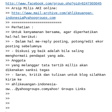
http://www.facebook.com/group.php?gid=6247303045
>> Arsip Milis AKI online:

>> 
http://www.mail-archive.com/
ahlikeuangan-
indonesia@yahoogroups.com
>> =========================

>> Perhatian :

>> Untuk kenyamanan bersama, agar diperhatikan 
hal-hal berikut:

>> - Dalam hal me-reply posting, potong/edit ekor 
posting sebelumnya

>> - Diskusi yg baik adalah bila saling 
menghormati pendapat yang ada.

>> Anggota

>> yang melanggar tata tertib millis akan 
dikenakan sanksi tegas

>> - Saran, kritik dan tulisan untuk blog silahkan 
kirim ke

>> 
ahlikeuangan-indonesia-
ow...@yahoogroups.comyahoo
! Groups Links

>>

>>

>>

>>
