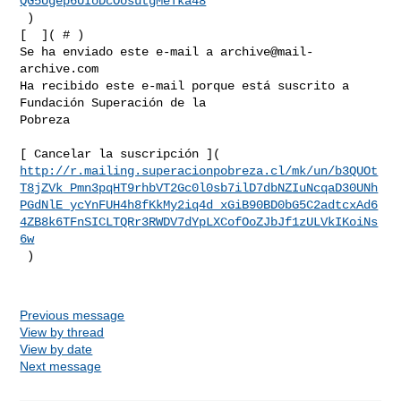
QG5Ugep6UIoDcOosutgMeTka48
 )       

[  ]( # )  

Se ha enviado este e-mail a 
archive@mail-
archive.com
Ha recibido este e-mail porque está suscrito a 
Fundación Superación de la 

Pobreza

http://r.mailing.superacionpobreza.cl/mk/un/b3QUOt
T8jZVk_Pmn3pqHT9rhbVT2Gc0l0sb7ilD7dbNZIuNcqaD30UNh
PGdNlE_ycYnFUH4h8fKkMy2iq4d_xGiB90BD0bG5C2adtcxAd6
4ZB8k6TFnSICLTQRr3RWDV7dYpLXCofOoZJbJf1zULVkIKoiNs
6w
 )   

Previous message
View by thread
View by date
Next message