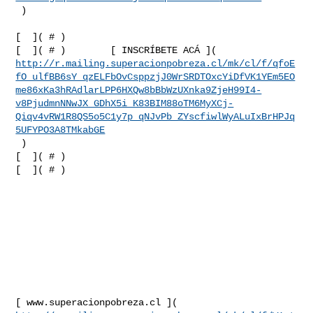
 )

[  ]( # )        

http://r.mailing.superacionpobreza.cl/mk/cl/f/qfoE
fO_ulfBB6sY_qzELFbOvCsppzjJ0WrSRDTOxcYiDfVK1YEm5EO
me86xKa3hRAdlarLPP6HXQw8bBbWzUXnka9ZjeH99I4-
v8PjudmnNNwJX_GDhX5i_K83BIM88oTM6MyXCj-
Qiqv4vRW1R8QS5o5C1y7p_qNJvPb_ZYscfiwlWyALuIxBrHPJq
5UFYPO3A8TMkabGE
 )       

[  ]( # )        

[  ]( # )  
