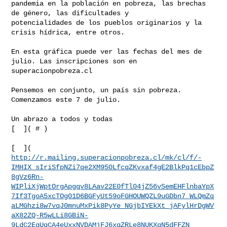
pandemia en la población en pobreza, las brechas 
de género, las dificultades y 

potencialidades de los pueblos originarios y la 
crisis hídrica, entre otros.

En esta gráfica puede ver las fechas del mes de 
julio. Las inscripciones son en 

superacionpobreza.cl

Pensemos en conjunto, un país sin pobreza.

Comenzamos este 7 de julio.

Un abrazo a todos y todas    

[  ]( # )

http://r.mailing.superacionpobreza.cl/mk/cl/f/-
IMHIX_sIriSfpNZi7qe2XM950LfcqZKvxaf4gE2BlkPq1cEbpZ
8gVz6Rn-
WIPliXjWptOrgApgqv8LAav22E0fTl04jZ56vSemEHFlnbaYpX
7If3TgoA5xcTOg01D6BGFyUt59oFGHOUWQZL9uGDbn7_WLQmZq
aLMGhzi8w7vqJ0mnuMxPik8PyYe_NGjbIYEkXt_jAFylHrDgWV
aX82ZQ-R5wLLi8GBiN-
9LdC2EgUqCA4eUxxNVDAMjFJ6xqZRLe8NUKXqN5dFFZN