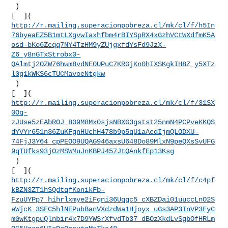
 )

http://r.mailing.superacionpobreza.cl/mk/cl/f/h5In
76byeaEZ5B1mtLXgvwIaxhfbm4rBIYSpRX4xGzhVCtWXdfmK5A
osd-bKo6Zcqq7NY4TzHM9yZUjgxfdYsFd9JzX-
Z6_y8nGTxStrobx0-
QAlmtj2OZW76hwm8vdNE0UPuC7KRGjKn0hIXSKgkIH8Z_y5XTz
l0g1kWKS6cTUCMavoeNtgkw
 )

http://r.mailing.superacionpobreza.cl/mk/cl/f/31SX
0Oq-
zJUse5zEAbROJ_809M8Mx0sjsNBXG3gstst25nmN4PCPveKKQS
dYVYr651n36ZuKFgnHUchH478b9p5qU1aAcdIjmQLODXU-
74FjJ3Y64_cpPEOO9UQAG946axsU648Do89MlxN9peQXsSvUFG
9qTUfks93jOzMSWMuJnKBPJ457JtQAnkfEp13Ksg
 )

http://r.mailing.superacionpobreza.cl/mk/cl/f/c4pf
kBZN3ZT1hSQdtqfKonikFb-
FzuUYPp7_hihrlxmye2iFqni36Uqgc5_cXBZDai01uuccLnO2S
eWjcK_3SFC5hlNEPubBanVXdzdWa1Hjoyx_uGs3AP3InVP3FyC
mGwKtgpuQlnbir4x7D9YWSrXfvdTb37_dBOzXkdLvSgbOfHRLm