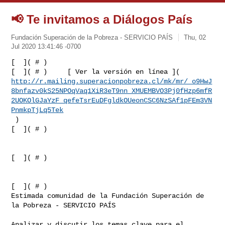
📢 Te invitamos a Diálogos País
Fundación Superación de la Pobreza - SERVICIO PAÍS
Thu, 02
Jul 2020 13:41:46 -0700
[  ]( # )

http://r.mailing.superacionpobreza.cl/mk/mr/_o9HwJ
8bnfazv0kS25NPOqVaq1XiR3eT9nn_XMUEMBVO3Pj0fHzp6mfR
2UOKOlGJaYzF_qefeTsrEuDFgldkOUeonCSC6NzSAf1pFEm3VN
PnmkpTjLq5Tek
 )   

[  ]( # )  
[  ]( # )  

[  ]( # )  

Estimada comunidad de la Fundación Superación de 
la Pobreza - SERVICIO PAÍS

Analizar y discutir los temas clave para el 