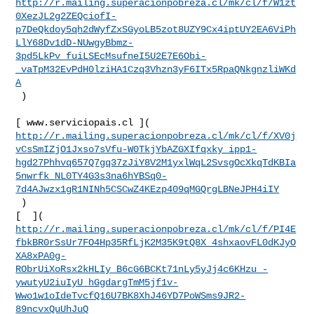
http://r.mailing.superacionpobreza.cl/mk/cl/f/W1zt
0XezJL2g2ZEQciofI-
p7DeQkdoy5qh2dWyfZxSGyoLB5zot8UZY9Cx4iptUY2EA6ViPh
LlY68Dv1dD-NUwgyBbmz-
3pd5LkPv_fuiLSEcMsufneI5U2E7E6Obi-
_vaTpM32EvPdH0lziHA1Czq3Vhzn3yF6ITx5RpaQNkgnzliWKd
A
 )

http://r.mailing.superacionpobreza.cl/mk/cl/f/XV0j
vCsSmIZjO1Jxso7sVfu-W0TkjYbAZGXIfqxky_ipp1-
hgd27Phhvq657Q7gq37zJiY8V2M1yxlWqL2SvsgOcXkqTdKBIa
5nwrfk_NL0TY4G3s3na6hYBSq0-
7d4AJwzx1gR1NINh5CSCwZ4KEzp409qMGQrgLBNeJPH4iIY
 )  

http://r.mailing.superacionpobreza.cl/mk/cl/f/PI4E
fbkBR0rSsUr7FO4Hp35RfLjK2M35K9tQ8X_4shxaovFL0dKJyO
XA8xPA0g-
RObrUiXoRsx2kHLIy_B6cG6BCKt71nLy5yJj4c6KHzu_-
ywutyU2iuIyU_hGgdargTmM5jf1v-
Wwo1w1oIdeTvcfQ16U7BK8XhJ46YD7PoWSms9JR2-
89ncvxQuUhJuQ