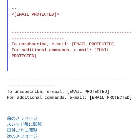
--

<[EMAIL PROTECTED]>

------------------------------------------------
---------------------

To unsubscribe, e-mail: [EMAIL PROTECTED]

For additional commands, e-mail: [EMAIL 
PROTECTED]

--------------------------------------------------
-------------------

To unsubscribe, e-mail: [EMAIL PROTECTED]

For additional commands, e-mail: [EMAIL PROTECTED]

前のメッセージ
スレッド毎に閲覧
日付ごとに閲覧
次のメッセージ