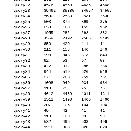
   query22      4576    4568    4636    4568

   query23      35462   35385   34557   34557

   query24      5690    2530    2531    2530

   query25      503     375     399     375

   query26      650     163     152     152

   query27      1955    282     292     282

   query28      4559    2492    2506    2492

   query29      650     420     411     411

   query30      211     158     146     146

   query31      998     843     873     843

   query32      62      53      97      53

   query33      422     312     286     286

   query34      944     519     526     519

   query35      871     768     751     751

   query36      1098    949     934     934

   query37      118     75      75      75

   query38      4612    4469    4311    4311

   query39      1511    1490    1460    1460

   query40      207     105     104     104

   query41      45      42      41      41

   query42      110     100     99      99

   query43      532     496     508     496

   query44      1213    828     820     820
