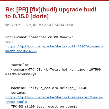
Re: [PR] [fix](hudi) upgrade hudi
to 0.15.0 [doris]
via GitHub
Sun, 01 Dec 2024 19:45:14 -0800
doris-robot commented on PR #44267:

URL: 
https://github.com/apache/doris/pull/44267#issueco
mment-2510514535
   <details>

   <summary>TPC-DS: <b>Total hot run time: 197569 
ms</b></summary>

   ```

   machine: 'aliyun_ecs.c7a.8xlarge_32C64G'

   scripts: 
https://github.com/apache/doris/tree/master/tools/
tpcds-tools
   TPC-DS sf100 test result on commit 