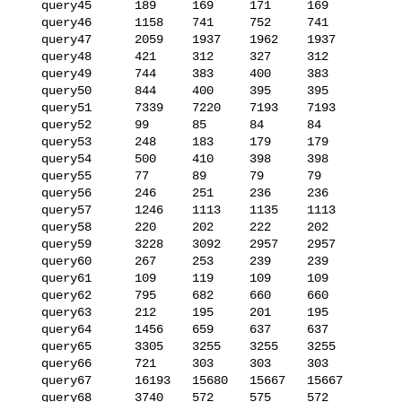
   query45      189     169     171     169

   query46      1158    741     752     741

   query47      2059    1937    1962    1937

   query48      421     312     327     312

   query49      744     383     400     383

   query50      844     400     395     395

   query51      7339    7220    7193    7193

   query52      99      85      84      84

   query53      248     183     179     179

   query54      500     410     398     398

   query55      77      89      79      79

   query56      246     251     236     236

   query57      1246    1113    1135    1113

   query58      220     202     222     202

   query59      3228    3092    2957    2957

   query60      267     253     239     239

   query61      109     119     109     109

   query62      795     682     660     660

   query63      212     195     201     195

   query64      1456    659     637     637

   query65      3305    3255    3255    3255

   query66      721     303     303     303

   query67      16193   15680   15667   15667

   query68      3740    572     575     572
