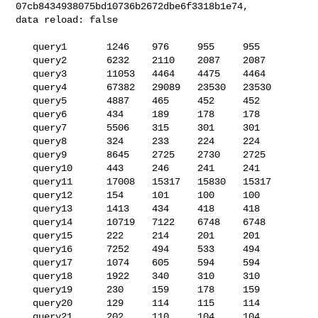
07cb8434938075bd10736b2672dbe6f3318b1e74, 

data reload: false

   query1       1246    976     955     955

   query2       6232    2110    2087    2087

   query3       11053   4464    4475    4464

   query4       67382   29089   23530   23530

   query5       4887    465     452     452

   query6       434     189     178     178

   query7       5506    315     301     301

   query8       324     233     224     224

   query9       8645    2725    2730    2725

   query10      443     246     241     241

   query11      17008   15317   15830   15317

   query12      154     101     100     100

   query13      1413    434     418     418

   query14      10719   7122    6748    6748

   query15      222     214     201     201

   query16      7252    494     533     494

   query17      1074    605     594     594

   query18      1922    340     310     310

   query19      230     159     178     159

   query20      129     114     115     114

   query21      202     110     104     104
