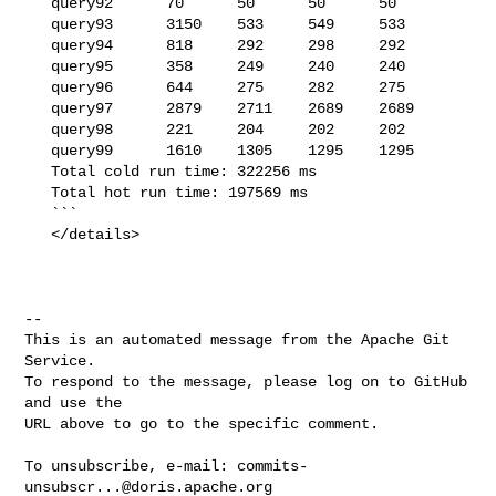
   query92      70      50      50      50

   query93      3150    533     549     533

   query94      818     292     298     292

   query95      358     249     240     240

   query96      644     275     282     275

   query97      2879    2711    2689    2689

   query98      221     204     202     202

   query99      1610    1305    1295    1295

   Total cold run time: 322256 ms

   Total hot run time: 197569 ms

   ```

   </details>

-- 

This is an automated message from the Apache Git 
Service.

To respond to the message, please log on to GitHub 
and use the

URL above to go to the specific comment.

To unsubscribe, e-mail: 
commits-
unsubscr...@doris.apache.org