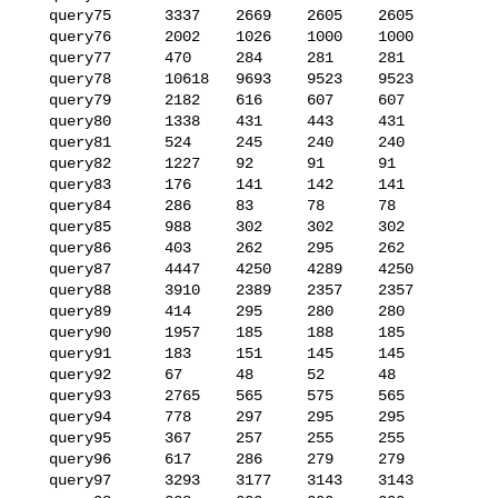
   query75      3337    2669    2605    2605

   query76      2002    1026    1000    1000

   query77      470     284     281     281

   query78      10618   9693    9523    9523

   query79      2182    616     607     607

   query80      1338    431     443     431

   query81      524     245     240     240

   query82      1227    92      91      91

   query83      176     141     142     141

   query84      286     83      78      78

   query85      988     302     302     302

   query86      403     262     295     262

   query87      4447    4250    4289    4250

   query88      3910    2389    2357    2357

   query89      414     295     280     280

   query90      1957    185     188     185

   query91      183     151     145     145

   query92      67      48      52      48

   query93      2765    565     575     565

   query94      778     297     295     295

   query95      367     257     255     255

   query96      617     286     279     279

   query97      3293    3177    3143    3143
