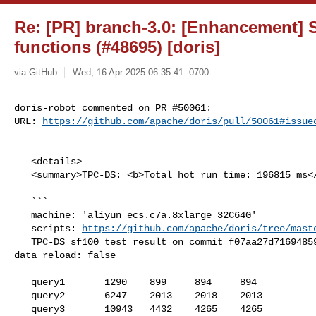
Re: [PR] branch-3.0: [Enhancement] 
functions (#48695) [doris]
via GitHub
Wed, 16 Apr 2025 06:35:41 -0700
doris-robot commented on PR #50061:

URL: 
https://github.com/apache/doris/pull/50061#issue
   <details>

   <summary>TPC-DS: <b>Total hot run time: 196815 ms</b></summary>

   ```

   machine: 'aliyun_ecs.c7a.8xlarge_32C64G'

   scripts: 
https://github.com/apache/doris/tree/mast
   TPC-DS sf100 test result on commit f07aa27d71694859efe4d649068b25c3b47fd78e, 

data reload: false

   query1       1290    899     894     894

   query2       6247    2013    2018    2013

   query3       10943   4432    4265    4265
