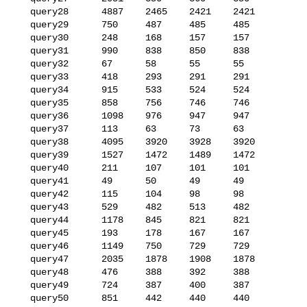
   query28      4887    2465    2421    2421

   query29      750     487     485     485

   query30      248     168     157     157

   query31      990     838     850     838

   query32      67      58      55      55

   query33      418     293     291     291

   query34      915     533     524     524

   query35      858     756     746     746

   query36      1098    976     947     947

   query37      113     63      73      63

   query38      4095    3920    3928    3920

   query39      1527    1472    1489    1472

   query40      211     107     101     101

   query41      49      50      49      49

   query42      115     104     98      98

   query43      529     482     513     482

   query44      1178    845     821     821

   query45      193     178     167     167

   query46      1149    750     729     729

   query47      2035    1878    1908    1878

   query48      476     388     392     388

   query49      724     387     400     387

   query50      851     442     440     440
