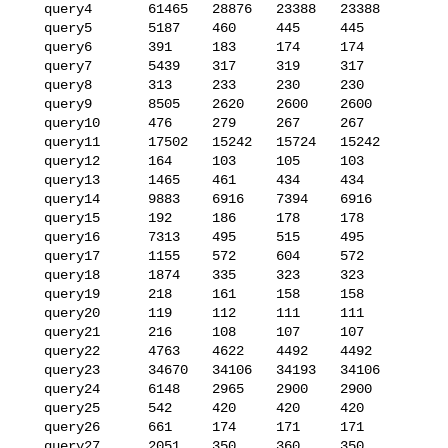
   query4       61465   28876   23388   23388

   query5       5187    460     445     445

   query6       391     183     174     174

   query7       5439    317     319     317

   query8       313     233     230     230

   query9       8505    2620    2600    2600

   query10      476     279     267     267

   query11      17502   15242   15724   15242

   query12      164     103     105     103

   query13      1465    461     434     434

   query14      9883    6916    7394    6916

   query15      192     186     178     178

   query16      7313    495     515     495

   query17      1155    572     604     572

   query18      1874    335     323     323

   query19      218     161     158     158

   query20      119     112     111     111

   query21      216     108     107     107

   query22      4763    4622    4492    4492

   query23      34670   34106   34193   34106

   query24      6148    2965    2900    2900

   query25      542     420     420     420

   query26      661     174     171     171

   query27      2051    350     360     350
