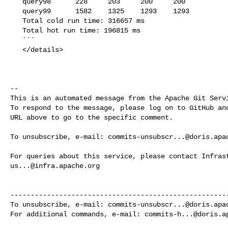
   query98      228     203     200     200

   query99      1582    1325    1293    1293

   Total cold run time: 316657 ms

   Total hot run time: 196815 ms

   ```

   </details>

-- 

This is an automated message from the Apache Git Servi
To respond to the message, please log on to GitHub and
URL above to go to the specific comment.

To unsubscribe, e-mail: 
commits-unsubscr...@doris.apa
us...@infra.apache.org
------------------------------------------------------
To unsubscribe, e-mail: 
commits-unsubscr...@doris.apa
For additional commands, e-mail: 
commits-h...@doris.a