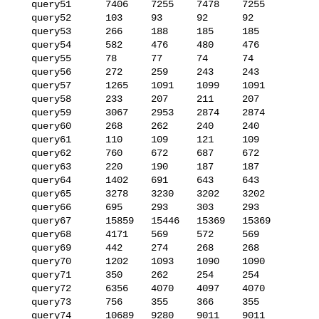
   query51      7406    7255    7478    7255

   query52      103     93      92      92

   query53      266     188     185     185

   query54      582     476     480     476

   query55      78      77      74      74

   query56      272     259     243     243

   query57      1265    1091    1099    1091

   query58      233     207     211     207

   query59      3067    2953    2874    2874

   query60      268     262     240     240

   query61      110     109     121     109

   query62      760     672     687     672

   query63      220     190     187     187

   query64      1402    691     643     643

   query65      3278    3230    3202    3202

   query66      695     293     303     293

   query67      15859   15446   15369   15369

   query68      4171    569     572     569

   query69      442     274     268     268

   query70      1202    1093    1090    1090

   query71      350     262     254     254

   query72      6356    4070    4097    4070

   query73      756     355     366     355

   query74      10689   9280    9011    9011
