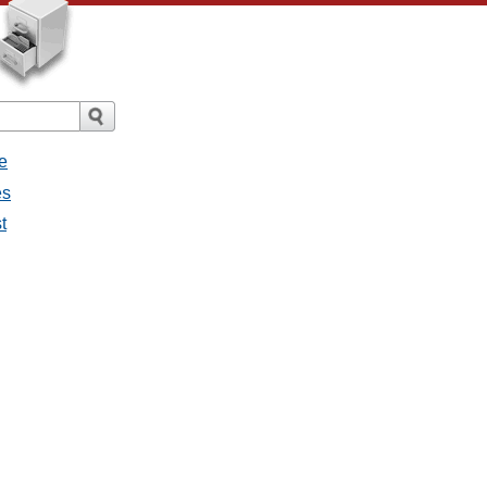
e
es
t