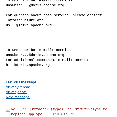
To unsubscribe, e-mail: 
commits-
unsubscr...@doris.apache.org
For queries about this service, please contact 
us...@infra.apache.org
--------------------------------------------------
-------------------

To unsubscribe, e-mail: 
commits-
unsubscr...@doris.apache.org
For additional commands, e-mail: 
commits-
h...@doris.apache.org
Previous message
View by thread
View by date
Next message
Re: [PR] [refactor](type) Use PrimitiveType to
replace CppType ...
via GitHub