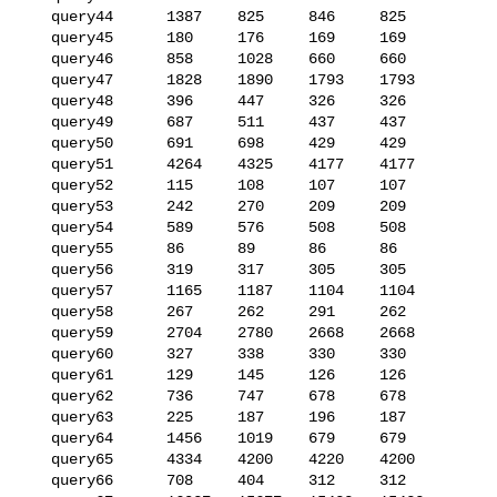
   query44      1387    825     846     825

   query45      180     176     169     169

   query46      858     1028    660     660

   query47      1828    1890    1793    1793

   query48      396     447     326     326

   query49      687     511     437     437

   query50      691     698     429     429

   query51      4264    4325    4177    4177

   query52      115     108     107     107

   query53      242     270     209     209

   query54      589     576     508     508

   query55      86      89      86      86

   query56      319     317     305     305

   query57      1165    1187    1104    1104

   query58      267     262     291     262

   query59      2704    2780    2668    2668

   query60      327     338     330     330

   query61      129     145     126     126

   query62      736     747     678     678

   query63      225     187     196     187

   query64      1456    1019    679     679

   query65      4334    4200    4220    4200

   query66      708     404     312     312
