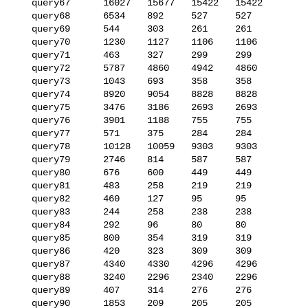
   query67      16027   15677   15422   15422

   query68      6534    892     527     527

   query69      544     303     261     261

   query70      1230    1127    1106    1106

   query71      463     327     299     299

   query72      5787    4860    4942    4860

   query73      1043    693     358     358

   query74      8920    9054    8828    8828

   query75      3476    3186    2693    2693

   query76      3901    1188    755     755

   query77      571     375     284     284

   query78      10128   10059   9303    9303

   query79      2746    814     587     587

   query80      676     600     449     449

   query81      483     258     219     219

   query82      460     127     95      95

   query83      244     258     238     238

   query84      292     96      80      80

   query85      800     354     319     319

   query86      420     323     309     309

   query87      4340    4330    4296    4296

   query88      3240    2296    2340    2296

   query89      407     314     276     276

   query90      1853    209     205     205
