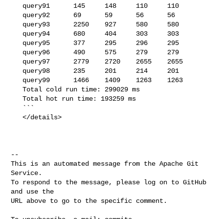
   query91      145     148     110     110

   query92      69      59      56      56

   query93      2250    927     580     580

   query94      680     404     303     303

   query95      377     295     296     295

   query96      490     575     279     279

   query97      2779    2720    2655    2655

   query98      235     201     214     201

   query99      1466    1409    1263    1263

   Total cold run time: 299029 ms

   Total hot run time: 193259 ms

   ```

   </details>

-- 

This is an automated message from the Apache Git 
Service.

To respond to the message, please log on to GitHub 
and use the

URL above to go to the specific comment.
