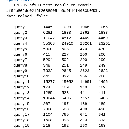
   TPC-DS sf100 test result on commit 
af5fb802dd0216f2088905fe6e9f14f4683b050b, 

data reload: false

   query1       1445    1098    1066    1066

   query2       6281    1833    1862    1833

   query3       11042   4512    4469    4469

   query4       55308   24910   23261   23261

   query5       5300    503     470     470

   query6       415     227     200     200

   query7       5294    502     290     290

   query8       348     251     249     249

   query9       7332    2645    2623    2623

   query10      445     332     266     266

   query11      15277   15052   14951   14951

   query12      174     109     110     109

   query13      1285    528     411     411

   query14      10044   6406    7157    6406

   query15      207     197     189     189

   query16      7008    638     493     493

   query17      1104    769     641     641

   query18      1508    393     313     313

   query19      218     192     163     163
