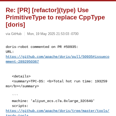
Re: [PR] [refactor](type) Use
PrimitiveType to replace CppType
[doris]
via GitHub
Mon, 19 May 2025 21:53:03 -0700
doris-robot commented on PR #50935:

URL: 
https://github.com/apache/doris/pull/50935#issueco
mment-2892950367
   <details>

   <summary>TPC-DS: <b>Total hot run time: 193259 
ms</b></summary>

   ```

   machine: 'aliyun_ecs.c7a.8xlarge_32C64G'

   scripts: 
https://github.com/apache/doris/tree/master/tools/
tpcds-tools