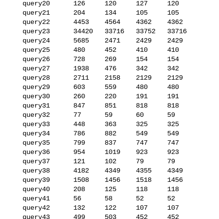
   query20      126     120     127     120

   query21      204     134     105     105

   query22      4453    4564    4362    4362

   query23      34420   33716   33752   33716

   query24      5685    2471    2429    2429

   query25      480     452     410     410

   query26      728     269     154     154

   query27      1938    476     342     342

   query28      2711    2158    2129    2129

   query29      603     559     480     480

   query30      260     220     191     191

   query31      847     851     818     818

   query32      77      59      60      59

   query33      448     363     325     325

   query34      786     882     549     549

   query35      799     837     747     747

   query36      954     1019    923     923

   query37      121     102     79      79

   query38      4182    4349    4355    4349

   query39      1508    1456    1518    1456

   query40      208     125     118     118

   query41      56      58      52      52

   query42      132     122     107     107

   query43      499     503     452     452
