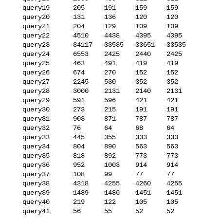
   query19      205     191     159     159

   query20      131     136     120     120

   query21      204     129     109     109

   query22      4510    4438    4395    4395

   query23      34117   33535   33651   33535

   query24      6553    2425    2440    2425

   query25      463     491     419     419

   query26      674     270     152     152

   query27      2245    530     352     352

   query28      3000    2131    2140    2131

   query29      591     596     421     421

   query30      273     215     191     191

   query31      903     871     787     787

   query32      76      64      68      64

   query33      445     355     333     333

   query34      804     890     563     563

   query35      818     892     773     773

   query36      952     1003    914     914

   query37      108     99      77      77

   query38      4318    4255    4260    4255

   query39      1489    1486    1451    1451

   query40      219     122     105     105

   query41      56      55      52      52
