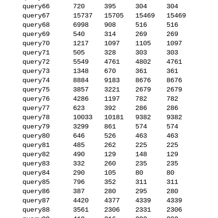
   query66      720     395     304     304

   query67      15737   15705   15469   15469

   query68      6998    908     516     516

   query69      540     314     269     269

   query70      1217    1097    1105    1097

   query71      505     328     303     303

   query72      5549    4761    4802    4761

   query73      1348    670     361     361

   query74      8884    9183    8676    8676

   query75      3857    3221    2679    2679

   query76      4286    1197    782     782

   query77      623     392     286     286

   query78      10033   10181   9382    9382

   query79      3299    861     574     574

   query80      646     526     463     463

   query81      485     262     225     225

   query82      490     129     148     129

   query83      332     260     235     235

   query84      290     105     80      80

   query85      796     352     311     311

   query86      387     280     295     280

   query87      4420    4377    4339    4339

   query88      3561    2306    2331    2306
