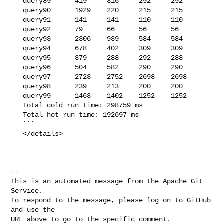
   query89      419     316     292     292

   query90      1929    220     215     215

   query91      141     141     110     110

   query92      79      66      56      56

   query93      2306    939     584     584

   query94      678     402     309     309

   query95      379     288     292     288

   query96      504     582     290     290

   query97      2723    2752    2698    2698

   query98      239     213     200     200

   query99      1463    1402    1252    1252

   Total cold run time: 298759 ms

   Total hot run time: 192697 ms

   ```

   </details>

-- 

This is an automated message from the Apache Git 
Service.

To respond to the message, please log on to GitHub 
and use the

URL above to go to the specific comment.
