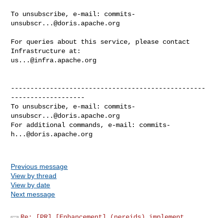
To unsubscribe, e-mail: 
commits-
unsubscr...@doris.apache.org
For queries about this service, please contact 
us...@infra.apache.org
--------------------------------------------------
-------------------

To unsubscribe, e-mail: 
commits-
unsubscr...@doris.apache.org
For additional commands, e-mail: 
commits-
h...@doris.apache.org
Previous message
View by thread
View by date
Next message
Re: [PR] [Enhancement] (nereids) implement