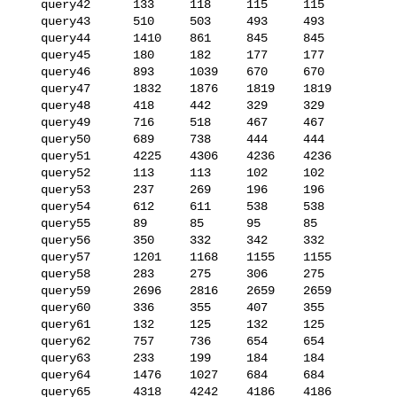
   query42      133     118     115     115

   query43      510     503     493     493

   query44      1410    861     845     845

   query45      180     182     177     177

   query46      893     1039    670     670

   query47      1832    1876    1819    1819

   query48      418     442     329     329

   query49      716     518     467     467

   query50      689     738     444     444

   query51      4225    4306    4236    4236

   query52      113     113     102     102

   query53      237     269     196     196

   query54      612     611     538     538

   query55      89      85      95      85

   query56      350     332     342     332

   query57      1201    1168    1155    1155

   query58      283     275     306     275

   query59      2696    2816    2659    2659

   query60      336     355     407     355

   query61      132     125     132     125

   query62      757     736     654     654

   query63      233     199     184     184

   query64      1476    1027    684     684

   query65      4318    4242    4186    4186
