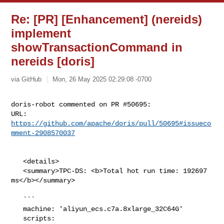
Re: [PR] [Enhancement] (nereids)
implement
showTransactionCommand in
nereids [doris]
via GitHub
Mon, 26 May 2025 02:29:08 -0700
doris-robot commented on PR #50695:

URL: 
https://github.com/apache/doris/pull/50695#issueco
mment-2908570037
   <details>

   <summary>TPC-DS: <b>Total hot run time: 192697 
ms</b></summary>

   ```

   machine: 'aliyun_ecs.c7a.8xlarge_32C64G'

   scripts: 