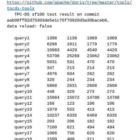
https://github.com/apache/doris/tree/master/tools/
tpcds-tools
   TPC-DS sf100 test result on commit 
aab08ff82d75303de5e1c75f70920d3a30baceb6, 

data reload: false

   query1       1398    1139    1069    1069

   query2       6288    1811    1779    1779

   query3       10983   4429    4540    4429

   query4       53708   25268   23062   23062

   query5       5031    531     470     470

   query6       347     213     214     213

   query7       4976    504     282     282

   query8       320     244     234     234

   query9       5868    2631    2608    2608

   query10      448     329     273     273

   query11      15084   15072   14788   14788

   query12      168     123     106     106

   query13      1079    553     413     413

   query14      10237   6335    6469    6335

   query15      203     206     182     182

   query16      7100    621     494     494

   query17      1066    756     620     620

   query18      1599    409     311     311
