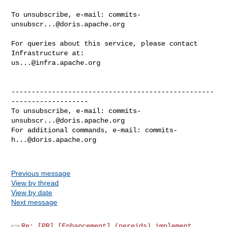
To unsubscribe, e-mail: 
commits-
unsubscr...@doris.apache.org
For queries about this service, please contact 
us...@infra.apache.org
--------------------------------------------------
-------------------

To unsubscribe, e-mail: 
commits-
unsubscr...@doris.apache.org
For additional commands, e-mail: 
commits-
h...@doris.apache.org
Previous message
View by thread
View by date
Next message
Re: [PR] [Enhancement] (nereids) implement