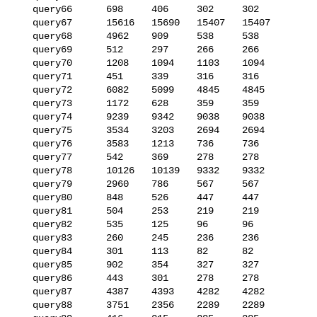
   query66      698     406     302     302

   query67      15616   15690   15407   15407

   query68      4962    909     538     538

   query69      512     297     266     266

   query70      1208    1094    1103    1094

   query71      451     339     316     316

   query72      6082    5099    4845    4845

   query73      1172    628     359     359

   query74      9239    9342    9038    9038

   query75      3534    3203    2694    2694

   query76      3583    1213    736     736

   query77      542     369     278     278

   query78      10126   10139   9332    9332

   query79      2960    786     567     567

   query80      848     526     447     447

   query81      504     253     219     219

   query82      535     125     96      96

   query83      260     245     236     236

   query84      301     113     82      82

   query85      902     354     327     327

   query86      443     301     278     278

   query87      4387    4393    4282    4282

   query88      3751    2356    2289    2289
