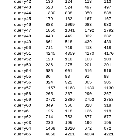
   query42      136     124     113     113

   query43      523     524     497     497

   query44      1330    838     850     838

   query45      179     182     167     167

   query46      883     1069    683     683

   query47      1850    1841    1792    1792

   query48      440     449     332     332

   query49      661     518     439     439

   query50      711     719     418     418

   query51      4245    4359    4170    4170

   query52      120     118     103     103

   query53      236     275     201     201

   query54      585     601     516     516

   query55      86      88      91      88

   query56      324     322     305     305

   query57      1157    1168    1130    1130

   query58      265     267     290     267

   query59      2770    2886    2753    2753

   query60      349     366     318     318

   query61      125     118     126     118

   query62      714     753     677     677

   query63      236     195     196     195

   query64      1468    1010    672     672

   query65      4368    4221    4234    4221
