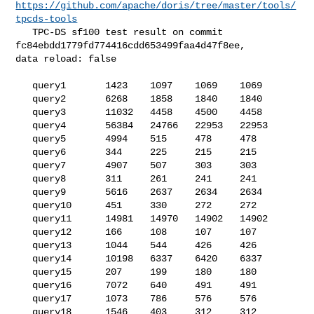
https://github.com/apache/doris/tree/master/tools/
tpcds-tools
   TPC-DS sf100 test result on commit 
fc84ebdd1779fd774416cdd653499faa4d47f8ee, 

data reload: false

   query1       1423    1097    1069    1069

   query2       6268    1858    1840    1840

   query3       11032   4458    4500    4458

   query4       56384   24766   22953   22953

   query5       4994    515     478     478

   query6       344     225     215     215

   query7       4907    507     303     303

   query8       311     261     241     241

   query9       5616    2637    2634    2634

   query10      451     330     272     272

   query11      14981   14970   14902   14902

   query12      166     108     107     107

   query13      1044    544     426     426

   query14      10198   6337    6420    6337

   query15      207     199     180     180

   query16      7072    640     491     491

   query17      1073    786     576     576

   query18      1546    403     312     312
