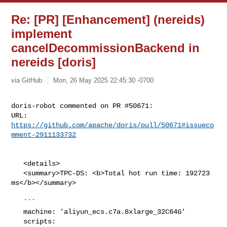
Re: [PR] [Enhancement] (nereids)
implement
cancelDecommissionBackend in
nereids [doris]
via GitHub
Mon, 26 May 2025 22:45:30 -0700
doris-robot commented on PR #50671:

URL: 
https://github.com/apache/doris/pull/50671#issueco
mment-2911133732
   <details>

   <summary>TPC-DS: <b>Total hot run time: 192723 
ms</b></summary>

   ```

   machine: 'aliyun_ecs.c7a.8xlarge_32C64G'

   scripts: 