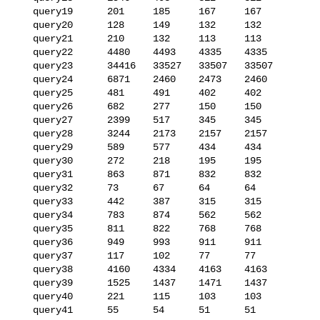
   query19      201     185     167     167

   query20      128     149     132     132

   query21      210     132     113     113

   query22      4480    4493    4335    4335

   query23      34416   33527   33507   33507

   query24      6871    2460    2473    2460

   query25      481     491     402     402

   query26      682     277     150     150

   query27      2399    517     345     345

   query28      3244    2173    2157    2157

   query29      589     577     434     434

   query30      272     218     195     195

   query31      863     871     832     832

   query32      73      67      64      64

   query33      442     387     315     315

   query34      783     874     562     562

   query35      811     822     768     768

   query36      949     993     911     911

   query37      117     102     77      77

   query38      4160    4334    4163    4163

   query39      1525    1437    1471    1437

   query40      221     115     103     103

   query41      55      54      51      51
