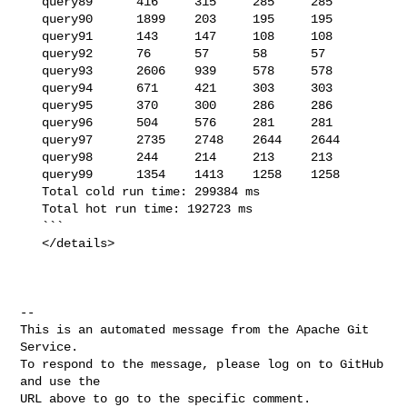
   query89      416     315     285     285

   query90      1899    203     195     195

   query91      143     147     108     108

   query92      76      57      58      57

   query93      2606    939     578     578

   query94      671     421     303     303

   query95      370     300     286     286

   query96      504     576     281     281

   query97      2735    2748    2644    2644

   query98      244     214     213     213

   query99      1354    1413    1258    1258

   Total cold run time: 299384 ms

   Total hot run time: 192723 ms

   ```

   </details>

-- 

This is an automated message from the Apache Git 
Service.

To respond to the message, please log on to GitHub 
and use the

URL above to go to the specific comment.
