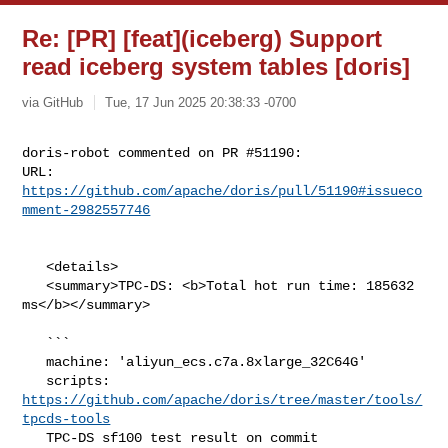
Re: [PR] [feat](iceberg) Support
read iceberg system tables [doris]
via GitHub
Tue, 17 Jun 2025 20:38:33 -0700
doris-robot commented on PR #51190:

URL: 
https://github.com/apache/doris/pull/51190#issueco
mment-2982557746
   <details>

   <summary>TPC-DS: <b>Total hot run time: 185632 
ms</b></summary>

   ```

   machine: 'aliyun_ecs.c7a.8xlarge_32C64G'

   scripts: 
https://github.com/apache/doris/tree/master/tools/
tpcds-tools
   TPC-DS sf100 test result on commit 