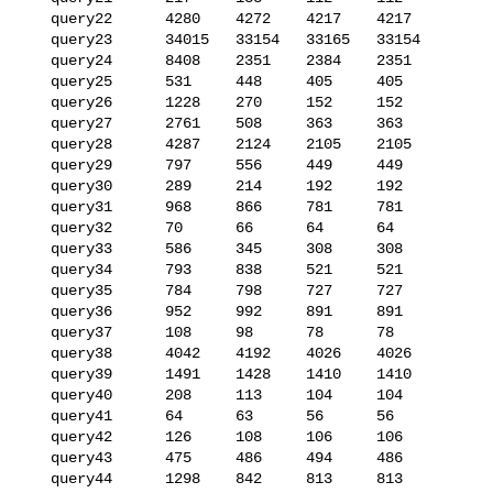
   query22      4280    4272    4217    4217

   query23      34015   33154   33165   33154

   query24      8408    2351    2384    2351

   query25      531     448     405     405

   query26      1228    270     152     152

   query27      2761    508     363     363

   query28      4287    2124    2105    2105

   query29      797     556     449     449

   query30      289     214     192     192

   query31      968     866     781     781

   query32      70      66      64      64

   query33      586     345     308     308

   query34      793     838     521     521

   query35      784     798     727     727

   query36      952     992     891     891

   query37      108     98      78      78

   query38      4042    4192    4026    4026

   query39      1491    1428    1410    1410

   query40      208     113     104     104

   query41      64      63      56      56

   query42      126     108     106     106

   query43      475     486     494     486

   query44      1298    842     813     813
