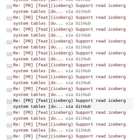
Re: [PR] [feat](iceberg) Support read iceberg
system tables [do...
via GitHub
Re: [PR] [feat](iceberg) Support read iceberg
system tables [do...
via GitHub
Re: [PR] [feat](iceberg) Support read iceberg
system tables [do...
via GitHub
Re: [PR] [feat](iceberg) Support read iceberg
system tables [do...
via GitHub
Re: [PR] [feat](iceberg) Support read iceberg
system tables [do...
via GitHub
Re: [PR] [feat](iceberg) Support read iceberg
system tables [do...
via GitHub
Re: [PR] [feat](iceberg) Support read iceberg
system tables [do...
via GitHub
Re: [PR] [feat](iceberg) Support read iceberg
system tables [do...
via GitHub
Re: [PR] [feat](iceberg) Support read iceberg
system tables [do...
via GitHub
Re: [PR] [feat](iceberg) Support read iceberg
system tables [do...
via GitHub
Re: [PR] [feat](iceberg) Support read iceberg
system tables [do...
via GitHub
Re: [PR] [feat](iceberg) Support read iceberg