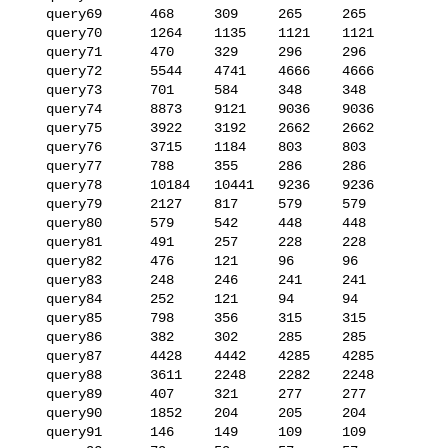
   query69      468     309     265     265

   query70      1264    1135    1121    1121

   query71      470     329     296     296

   query72      5544    4741    4666    4666

   query73      701     584     348     348

   query74      8873    9121    9036    9036

   query75      3922    3192    2662    2662

   query76      3715    1184    803     803

   query77      788     355     286     286

   query78      10184   10441   9236    9236

   query79      2127    817     579     579

   query80      579     542     448     448

   query81      491     257     228     228

   query82      476     121     96      96

   query83      248     246     241     241

   query84      252     121     94      94

   query85      798     356     315     315

   query86      382     302     285     285

   query87      4428    4442    4285    4285

   query88      3611    2248    2282    2248

   query89      407     321     277     277

   query90      1852    204     205     204

   query91      146     149     109     109
