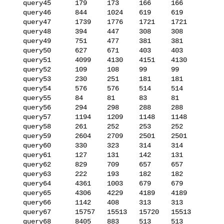
   query45      179     173     166     166

   query46      844     1024    619     619

   query47      1739    1776    1721    1721

   query48      394     447     308     308

   query49      751     477     381     381

   query50      627     671     403     403

   query51      4099    4130    4151    4130

   query52      109     108     99      99

   query53      230     251     181     181

   query54      576     576     514     514

   query55      84      81      83      81

   query56      294     298     288     288

   query57      1194    1209    1148    1148

   query58      261     252     253     252

   query59      2604    2709    2501    2501

   query60      330     323     314     314

   query61      127     131     142     131

   query62      829     709     657     657

   query63      222     193     182     182

   query64      4361    1003    679     679

   query65      4306    4229    4189    4189

   query66      1142    408     313     313

   query67      15757   15513   15720   15513

   query68      8405    883     513     513
