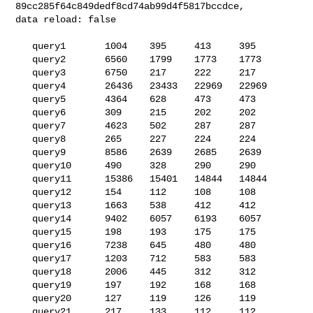
89cc285f64c849dedf8cd74ab99d4f5817bccdce, 

data reload: false

   query1       1004    395     413     395

   query2       6560    1799    1773    1773

   query3       6750    217     222     217

   query4       26436   23433   22969   22969

   query5       4364    628     473     473

   query6       309     215     202     202

   query7       4623    502     287     287

   query8       265     227     224     224

   query9       8586    2639    2685    2639

   query10      490     328     290     290

   query11      15386   15401   14844   14844

   query12      154     112     108     108

   query13      1663    538     412     412

   query14      9402    6057    6193    6057

   query15      198     193     175     175

   query16      7238    645     480     480

   query17      1203    712     583     583

   query18      2006    445     312     312

   query19      197     192     168     168

   query20      127     119     126     119

   query21      217     133     112     112
