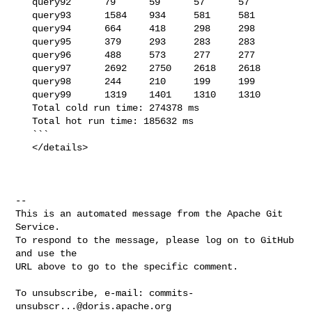
   query92      79      59      57      57

   query93      1584    934     581     581

   query94      664     418     298     298

   query95      379     293     283     283

   query96      488     573     277     277

   query97      2692    2750    2618    2618

   query98      244     210     199     199

   query99      1319    1401    1310    1310

   Total cold run time: 274378 ms

   Total hot run time: 185632 ms

   ```

   </details>

-- 

This is an automated message from the Apache Git 
Service.

To respond to the message, please log on to GitHub 
and use the

URL above to go to the specific comment.

To unsubscribe, e-mail: 
commits-
unsubscr...@doris.apache.org