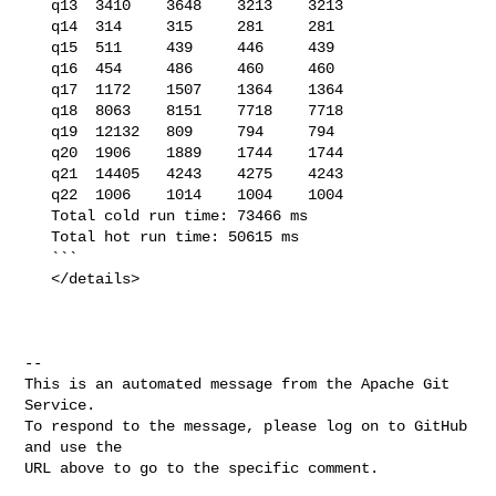
   q13  3410    3648    3213    3213

   q14  314     315     281     281

   q15  511     439     446     439

   q16  454     486     460     460

   q17  1172    1507    1364    1364

   q18  8063    8151    7718    7718

   q19  12132   809     794     794

   q20  1906    1889    1744    1744

   q21  14405   4243    4275    4243

   q22  1006    1014    1004    1004

   Total cold run time: 73466 ms

   Total hot run time: 50615 ms

   ```

   </details>

-- 

This is an automated message from the Apache Git 
Service.

To respond to the message, please log on to GitHub 
and use the

URL above to go to the specific comment.
