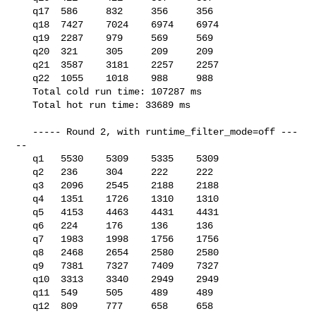
   q17  586     832     356     356

   q18  7427    7024    6974    6974

   q19  2287    979     569     569

   q20  321     305     209     209

   q21  3587    3181    2257    2257

   q22  1055    1018    988     988

   Total cold run time: 107287 ms

   Total hot run time: 33689 ms

   ----- Round 2, with runtime_filter_mode=off ---
--

   q1   5530    5309    5335    5309

   q2   236     304     222     222

   q3   2096    2545    2188    2188

   q4   1351    1726    1310    1310

   q5   4153    4463    4431    4431

   q6   224     176     136     136

   q7   1983    1998    1756    1756

   q8   2468    2654    2580    2580

   q9   7381    7327    7409    7327

   q10  3313    3340    2949    2949

   q11  549     505     489     489

   q12  809     777     658     658
