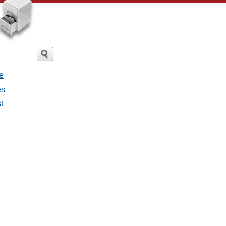
e
es
t