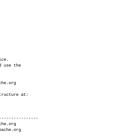
ce.

 use the

che.org
---------------

che.org
pache.org