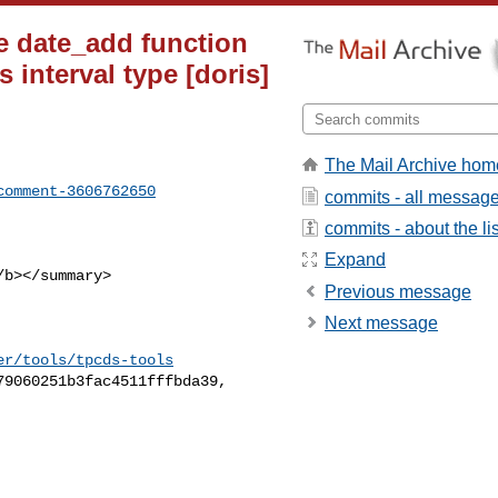
e date_add function
terval type [doris]
The Mail Archive hom
comment-3606762650
commits - all messag
commits - about the lis
Expand
Previous message
Next message
er/tools/tpcds-tools