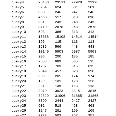
   query4       25480   23511   22928   22928

   query5       5254    624     501     501

   query6       360     246     247     246

   query7       4658    517     313     313

   query8       331     245     248     245

   query9       8719    2678    2681    2678

   query10      593     386     313     313

   query11      15368   15108   14514   14514

   query12      196     115     113     113

   query13      1685    566     448     448

   query14      10140   5903    5987    5903

   query15      206     200     185     185

   query16      7658    689     535     535

   query17      1287    763     615     615

   query18      2049    457     328     328

   query19      206     205     174     174

   query20      129     131     123     123

   query21      221     135     113     113

   query22      3979    3923    3815    3815

   query23      32829   31906   31865   31865

   query24      8399    2444    2427    2427

   query25      602     518     468     468

   query26      1247    281     169     169

   query27      2723    503     357     357
