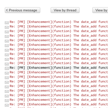
Previous message
View by thread
View by
Re: [PR] [Enhancement](function) The date_add funct
Re: [PR] [Enhancement](function) The date_add funct
Re: [PR] [Enhancement](function) The date_add funct
Re: [PR] [Enhancement](function) The date_add funct
Re: [PR] [Enhancement](function) The date_add funct
Re: [PR] [Enhancement](function) The date_add funct
Re: [PR] [Enhancement](function) The date_add funct
Re: [PR] [Enhancement](function) The date_add funct
Re: [PR] [Enhancement](function) The date_add funct
Re: [PR] [Enhancement](function) The date_add funct
Re: [PR] [Enhancement](function) The date_add funct
Re: [PR] [Enhancement](function) The date_add funct
Re: [PR] [Enhancement](function) The date_add funct
Re: [PR] [Enhancement](function) The date_add funct
Re: [PR] [Enhancement](function) The date_add funct
Re: [PR] [Enhancement](function) The date_add funct
Re: [PR] [Enhancement](function) The date_add funct
Re: [PR] [Enhancement](function) The date_add funct
Re: [PR] [Enhancement](function) The date_add funct