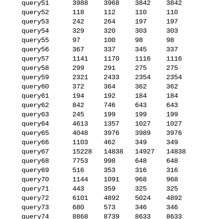
   query51      3988    3968    3842    3842

   query52      118     112     110     110

   query53      242     264     197     197

   query54      329     320     303     303

   query55      97      100     98      98

   query56      367     337     345     337

   query57      1141    1170    1116    1116

   query58      299     291     275     275

   query59      2321    2433    2354    2354

   query60      372     364     362     362

   query61      194     192     184     184

   query62      842     746     643     643

   query63      245     199     199     199

   query64      4613    1357    1027    1027

   query65      4048    3976    3989    3976

   query66      1103    462     349     349

   query67      15228   14838   14927   14838

   query68      7753    998     648     648

   query69      516     353     316     316

   query70      1144    1091    968     968

   query71      443     359     325     325

   query72      6101    4892    5024    4892

   query73      680     573     346     346

   query74      8868    8739    8633    8633
