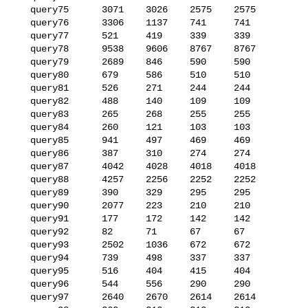
   query75      3071    3026    2575    2575

   query76      3306    1137    741     741

   query77      521     419     339     339

   query78      9538    9606    8767    8767

   query79      2689    846     590     590

   query80      679     586     510     510

   query81      526     271     244     244

   query82      488     140     109     109

   query83      265     268     255     255

   query84      260     121     103     103

   query85      941     497     469     469

   query86      387     310     274     274

   query87      4042    4028    4018    4018

   query88      4257    2256    2252    2252

   query89      390     329     295     295

   query90      2077    223     210     210

   query91      177     172     142     142

   query92      82      71      67      67

   query93      2502    1036    672     672

   query94      739     498     337     337

   query95      516     404     415     404

   query96      544     556     290     290

   query97      2640    2670    2614    2614
