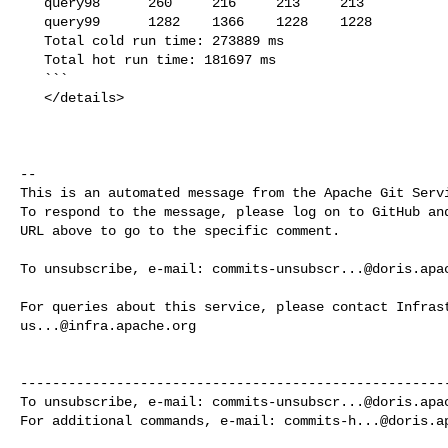
   query98      260     216     213     213

   query99      1282    1366    1228    1228

   Total cold run time: 273889 ms

   Total hot run time: 181697 ms

   ```

   </details>

-- 

This is an automated message from the Apache Git Servi
To respond to the message, please log on to GitHub and
URL above to go to the specific comment.

To unsubscribe, e-mail: 
commits-unsubscr...@doris.apa
us...@infra.apache.org
------------------------------------------------------
To unsubscribe, e-mail: 
commits-unsubscr...@doris.apa
For additional commands, e-mail: 
commits-h...@doris.a