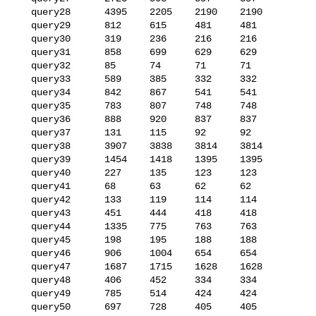
   query28      4395    2205    2190    2190

   query29      812     615     481     481

   query30      319     236     216     216

   query31      858     699     629     629

   query32      85      74      71      71

   query33      589     385     332     332

   query34      842     867     541     541

   query35      783     807     748     748

   query36      888     920     837     837

   query37      131     115     92      92

   query38      3907    3838    3814    3814

   query39      1454    1418    1395    1395

   query40      227     135     123     123

   query41      68      63      62      62

   query42      133     119     114     114

   query43      451     444     418     418

   query44      1335    775     763     763

   query45      198     195     188     188

   query46      906     1004    654     654

   query47      1687    1715    1628    1628

   query48      406     452     334     334

   query49      785     514     424     424

   query50      697     728     405     405
