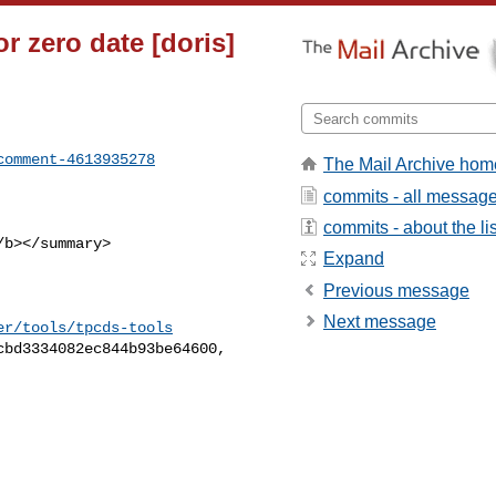
for zero date [doris]
comment-4613935278
The Mail Archive hom
commits - all messag
commits - about the lis
Expand
Previous message
Next message
er/tools/tpcds-tools