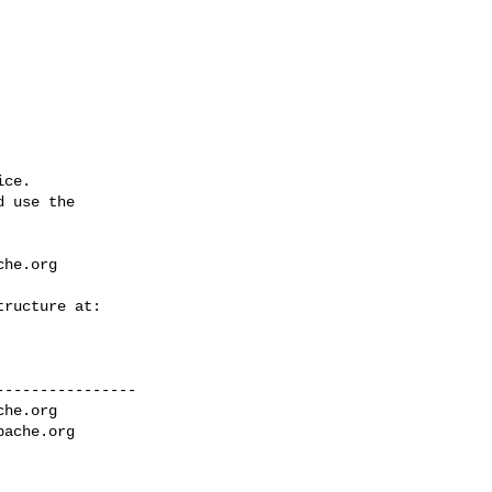
ce.

 use the

che.org
---------------

che.org
pache.org