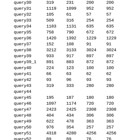
   query30      319     231     200     200

   query31      1119    1099    952     952

   query32      105     61      57      57

   query33      509     316     254     254

   query34      1183    1131    635     635

   query35      758     790     672     672

   query36      1420    1392    1229    1229

   query37      152     108     91      91

   query38      3212    3133    3024    3024

   query39      933     917     897     897

   query39_1    891     883     872     872

   query40      224     123     100     100

   query41      66      63      62      62

   query42      93      96      93      93

   query43      319     333     280     280

   query44      

   query45      195     187     180     180

   query46      1097    1174    720     720

   query47      2423    2425    2308    2308

   query48      404     434     306     306

   query49      622     478     363     363

   query50      976     354     257     257

   query51      4318    4280    4256    4256

   query52      89      89      76      76
