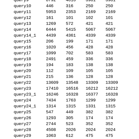
   query10      446     316     250     250

   query11      5953    2353    2169    2169

   query12      161     101     102     101

   query13      1269    572     421     421

   query14      6444    5415    5067    5067

   query14_1    4439    4361    4339    4339

   query15      206     199     171     171

   query16      1020    456     428     428

   query17      1099    702     583     583

   query18      2491    459     336     336

   query19      194     183     138     138

   query20      112     109     105     105

   query21      215     136     128     128

   query22      13609   13548   13309   13309

   query23      17410   16516   16212   16212

   query23_1    16246   16328   16377   16328

   query24      7434    1763    1299    1299

   query24_1    1314    1315    1331    1315

   query25      547     449     382     382

   query26      1293    305     174     174

   query27      2744    523     352     352

   query28      4508    2026    2024    2024

   query29      1063    612     475     475
