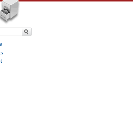
e
es
t