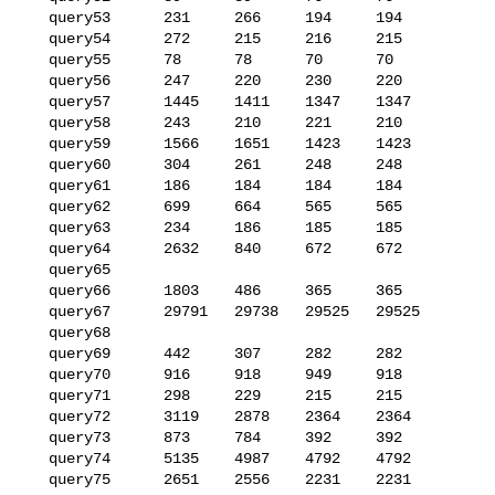
   query53      231     266     194     194

   query54      272     215     216     215

   query55      78      78      70      70

   query56      247     220     230     220

   query57      1445    1411    1347    1347

   query58      243     210     221     210

   query59      1566    1651    1423    1423

   query60      304     261     248     248

   query61      186     184     184     184

   query62      699     664     565     565

   query63      234     186     185     185

   query64      2632    840     672     672

   query65      

   query66      1803    486     365     365

   query67      29791   29738   29525   29525

   query68      

   query69      442     307     282     282

   query70      916     918     949     918

   query71      298     229     215     215

   query72      3119    2878    2364    2364

   query73      873     784     392     392

   query74      5135    4987    4792    4792

   query75      2651    2556    2231    2231
