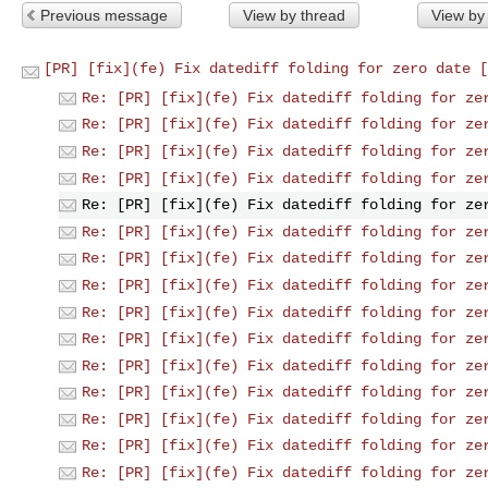
Previous message
View by thread
View by
[PR] [fix](fe) Fix datediff folding for zero date [
Re: [PR] [fix](fe) Fix datediff folding for ze
Re: [PR] [fix](fe) Fix datediff folding for ze
Re: [PR] [fix](fe) Fix datediff folding for ze
Re: [PR] [fix](fe) Fix datediff folding for ze
Re: [PR] [fix](fe) Fix datediff folding for ze
Re: [PR] [fix](fe) Fix datediff folding for ze
Re: [PR] [fix](fe) Fix datediff folding for ze
Re: [PR] [fix](fe) Fix datediff folding for ze
Re: [PR] [fix](fe) Fix datediff folding for ze
Re: [PR] [fix](fe) Fix datediff folding for ze
Re: [PR] [fix](fe) Fix datediff folding for ze
Re: [PR] [fix](fe) Fix datediff folding for ze
Re: [PR] [fix](fe) Fix datediff folding for ze
Re: [PR] [fix](fe) Fix datediff folding for ze
Re: [PR] [fix](fe) Fix datediff folding for ze