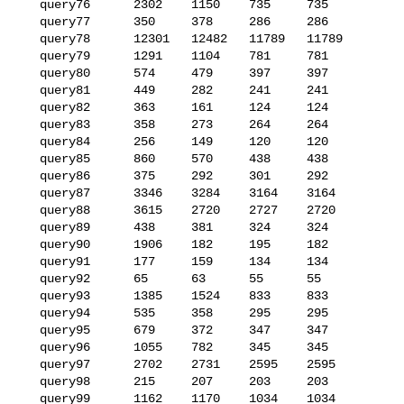
   query76      2302    1150    735     735

   query77      350     378     286     286

   query78      12301   12482   11789   11789

   query79      1291    1104    781     781

   query80      574     479     397     397

   query81      449     282     241     241

   query82      363     161     124     124

   query83      358     273     264     264

   query84      256     149     120     120

   query85      860     570     438     438

   query86      375     292     301     292

   query87      3346    3284    3164    3164

   query88      3615    2720    2727    2720

   query89      438     381     324     324

   query90      1906    182     195     182

   query91      177     159     134     134

   query92      65      63      55      55

   query93      1385    1524    833     833

   query94      535     358     295     295

   query95      679     372     347     347

   query96      1055    782     345     345

   query97      2702    2731    2595    2595

   query98      215     207     203     203

   query99      1162    1170    1034    1034
