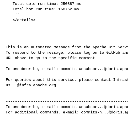
   Total cold run time: 250887 ms

   Total hot run time: 168752 ms

   ```

   </details>

-- 

This is an automated message from the Apache Git Servi
To respond to the message, please log on to GitHub and
URL above to go to the specific comment.

To unsubscribe, e-mail: 
commits-unsubscr...@doris.apa
us...@infra.apache.org
------------------------------------------------------
To unsubscribe, e-mail: 
commits-unsubscr...@doris.apa
For additional commands, e-mail: 
commits-h...@doris.a