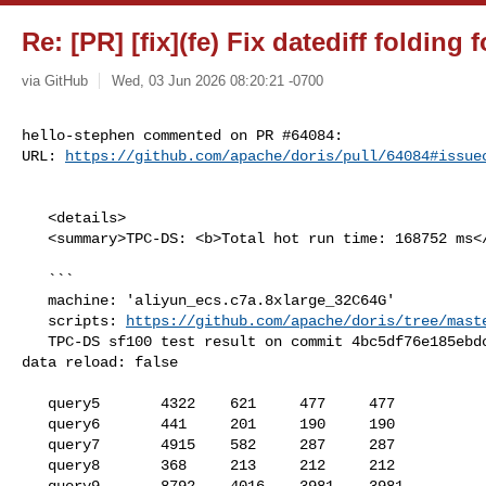
Re: [PR] [fix](fe) Fix datediff folding 
via GitHub
Wed, 03 Jun 2026 08:20:21 -0700
hello-stephen commented on PR #64084:

URL: 
https://github.com/apache/doris/pull/64084#issue
   <details>

   <summary>TPC-DS: <b>Total hot run time: 168752 ms</b></summary>

   ```

   machine: 'aliyun_ecs.c7a.8xlarge_32C64G'

   scripts: 
https://github.com/apache/doris/tree/mast
   TPC-DS sf100 test result on commit 4bc5df76e185ebdcbd3334082ec844b93be64600, 

data reload: false

   query5       4322    621     477     477

   query6       441     201     190     190

   query7       4915    582     287     287

   query8       368     213     212     212

   query9       8792    4016    3981    3981
