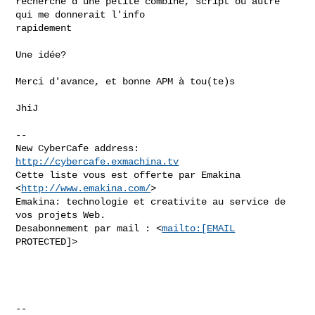
recherche d'une petite combine, script ou autre 
qui me donnerait l'info

rapidement

Une idée?

Merci d'avance, et bonne APM à tou(te)s

JhiJ

--

New CyberCafe address: 
http://cybercafe.exmachina.tv
Cette liste vous est offerte par Emakina 
<
http://www.emakina.com/
>

Emakina: technologie et creativite au service de 
vos projets Web.

Desabonnement par mail : <
mailto:[EMAIL
PROTECTED]>

--
