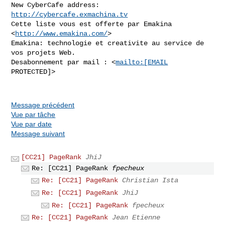
New CyberCafe address: 
http://cybercafe.exmachina.tv
Cette liste vous est offerte par Emakina 
<
http://www.emakina.com/
>

Emakina: technologie et creativite au service de 
vos projets Web.

Desabonnement par mail : <
mailto:[EMAIL
PROTECTED]>

Message précédent
Vue par tâche
Vue par date
Message suivant
[CC21] PageRank
JhiJ
Re: [CC21] PageRank
fpecheux
Re: [CC21] PageRank
Christian Ista
Re: [CC21] PageRank
JhiJ
Re: [CC21] PageRank
fpecheux
Re: [CC21] PageRank
Jean Etienne